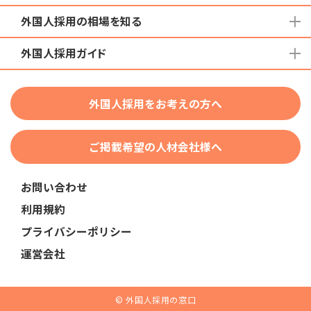
外国人採用の相場を知る
地域から検索する
国籍から検索する
外国人採用ガイド
育成就労外国人の受け入れ相場
在留資格から検索する
特定技能外国人の受け入れ相場
特定技能
団体種別から探す
技人国・高度人材の受け入れ相場
外国人採用をお考えの方へ
育成就労
業界・職種から検索する
技術・人文知識・国際業務
ご掲載希望の人材会社様へ
外国人採用
業界別採用
お問い合わせ
在留資格・ビザ
利用規約
助成金
プライバシーポリシー
教育・研修
運営会社
人事・労務
採用サービス・ツール
© 外国人採用の窓口
申請・手続き