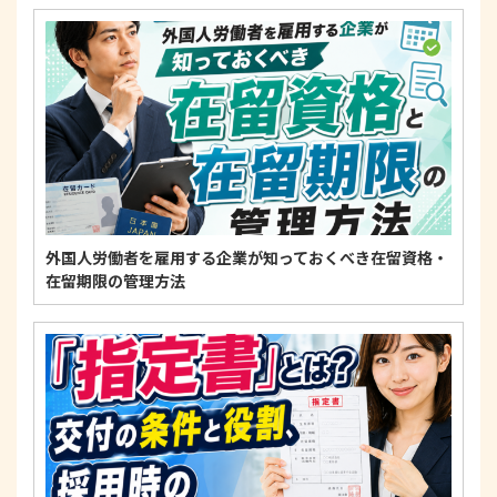
4. 法令・指針・規範の遵守について
適正な個人情報保護の実現のため、個人情報の取扱
いに関する法令、国が定める指針およびその他の規
範を遵守します。
個人情報に関するお問い合わせ窓口
〒125-0061
東京都葛飾区亀有3-21-11 藍ビル202
TEL：
0120-550-580
株式会社 アルフォース･ワン 個人情報保護担当
外国人労働者を雇用する企業が知っておくべき在留資格・
在留期限の管理方法