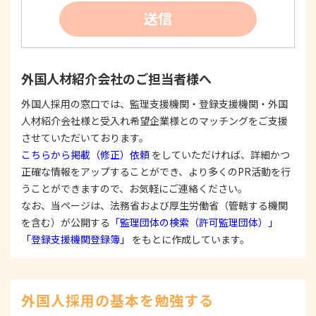
②
個人情報を利用する際は、本人に明示、通知、ま
送信
たは公表した利用目的の範囲内に限定し、それに
反する目的外利用を行なわないための措置を講じ
ます。
③
個人情報を第三者に提供またはその取扱いを委託
外国人材紹介会社のご担当者様へ
する際は、本人が同意を与えた利用目的の範囲内
で、適法にこれを行います。
外国人採用の窓口では、監理支援機関・登録支援機関・外国
人材紹介会社様と受入れ希望企業様とのマッチングをご支援
2. 安全対策の実施について
個人情報の正確性およびその利用の安全性を確保す
させていただいております。
るため、情報セキュリティ対策を始めとする安全措
こちらから掲載（修正）依頼
をしていただければ、詳細かつ
置を構築し、個人情報への不正アクセス、個人情報
正確な情報をアップすることができ、より多くのPR活動を行
の漏洩、滅失または毀損等の的確な防止とセキュリ
うことができますので、お気軽にご連絡ください。
ティの是正に努めます。
なお、当ページは、法務省および厚生労働省（管轄する機関
3. 苦情および相談等に対する適正な対応について
を含む）が公開する
「監理団体の検索（許可監理団体）」
本人からの苦情および相談があった場合には、適切
「登録支援機関登録簿」
をもとに作成しています。
かつ迅速に対応いたします。また、個人情報を提供
された本人の権利を尊重し、本人から自己情報の開
示、訂正、削除、または利用もしくは提供の停止等
を求められたときは、適法かつ遅滞なく応じます。
外国人採用の基本を勉強する