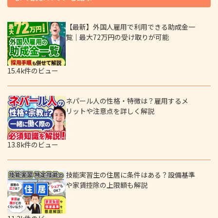
【最新】外国人雇用で利用できる助成金一
覧｜最大72万円の受け取りが可能
15.4k件のビュー
ネパール人の性格・特徴は？雇用するメ
リットや注意点を詳しく解説
13.8k件のビュー
技能実習生の住居に条件はある？設備基準
や家賃控除の上限額も解説