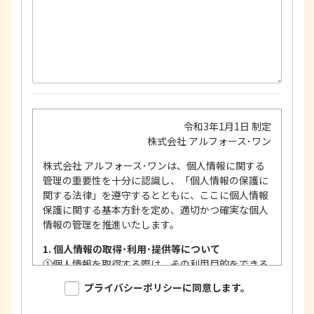
令和3年1月1日 制定
株式会社 アルフォース･ワン
株式会社 アルフォース･ワンは、個人情報に関する
管理の重要性を十分に認識し、「個人情報の保護に
関する法律」を遵守するとともに、ここに個人情報
保護に関する基本方針を定め、適切かつ確実な個人
情報の管理を推進いたします。
1. 個人情報の取得･利用･提供等について
①
個人情報を取得する際は、その利用目的をできる
限り明確に特定し、その目的達成に必要な限度に
プライバシーポリシーに同意します。
おいて適法かつ公正な手段を用い、同意を得て取
得します。