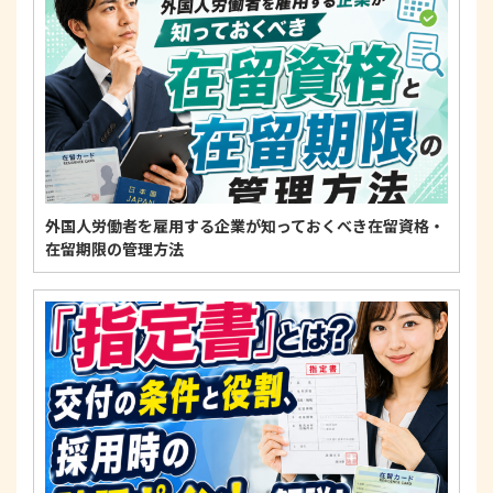
適正な個人情報保護の実現のため、個人情報の取扱
いに関する法令、国が定める指針およびその他の規
範を遵守します。
個人情報に関するお問い合わせ窓口
〒125-0061
東京都葛飾区亀有3-21-11 藍ビル202
TEL：
0120-550-580
株式会社 アルフォース･ワン 個人情報保護担当
外国人労働者を雇用する企業が知っておくべき在留資格・
在留期限の管理方法