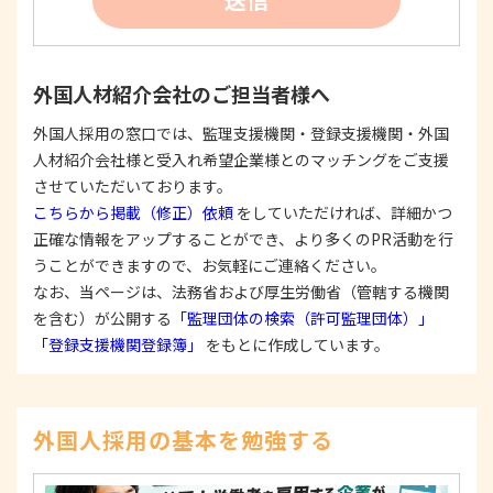
たは公表した利用目的の範囲内に限定し、それに
反する目的外利用を行なわないための措置を講じ
ます。
③
個人情報を第三者に提供またはその取扱いを委託
外国人材紹介会社のご担当者様へ
する際は、本人が同意を与えた利用目的の範囲内
で、適法にこれを行います。
外国人採用の窓口では、監理支援機関・登録支援機関・外国
人材紹介会社様と受入れ希望企業様とのマッチングをご支援
2. 安全対策の実施について
個人情報の正確性およびその利用の安全性を確保す
させていただいております。
るため、情報セキュリティ対策を始めとする安全措
こちらから掲載（修正）依頼
をしていただければ、詳細かつ
置を構築し、個人情報への不正アクセス、個人情報
正確な情報をアップすることができ、より多くのPR活動を行
の漏洩、滅失または毀損等の的確な防止とセキュリ
うことができますので、お気軽にご連絡ください。
ティの是正に努めます。
なお、当ページは、法務省および厚生労働省（管轄する機関
3. 苦情および相談等に対する適正な対応について
を含む）が公開する
「監理団体の検索（許可監理団体）」
本人からの苦情および相談があった場合には、適切
「登録支援機関登録簿」
をもとに作成しています。
かつ迅速に対応いたします。また、個人情報を提供
された本人の権利を尊重し、本人から自己情報の開
示、訂正、削除、または利用もしくは提供の停止等
を求められたときは、適法かつ遅滞なく応じます。
外国人採用の基本を勉強する
4. 法令・指針・規範の遵守について