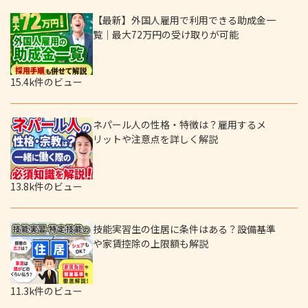
【最新】外国人雇用で利用できる助成金一
覧｜最大72万円の受け取りが可能
15.4k件のビュー
ネパール人の性格・特徴は？雇用するメ
リットや注意点を詳しく解説
13.8k件のビュー
技能実習生の住居に条件はある？設備基準
や家賃控除の上限額も解説
11.3k件のビュー