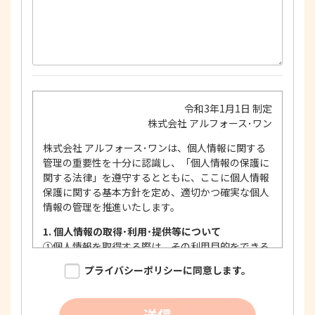
令和3年1月1日 制定
株式会社 アルフォース･ワン
株式会社 アルフォース･ワンは、個人情報に関する
管理の重要性を十分に認識し、「個人情報の保護に
関する法律」を遵守するとともに、ここに個人情報
保護に関する基本方針を定め、適切かつ確実な個人
情報の管理を推進いたします。
1. 個人情報の取得･利用･提供等について
①
個人情報を取得する際は、その利用目的をできる
限り明確に特定し、その目的達成に必要な限度に
プライバシーポリシーに同意します。
おいて適法かつ公正な手段を用い、同意を得て取
得します。
②
個人情報を利用する際は、本人に明示、通知、ま
送信