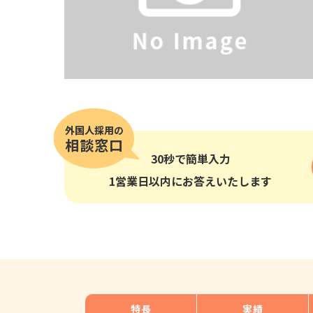
その他の国籍
30秒
で簡単入力
1営業日以内にお答えいたします
特長
実績