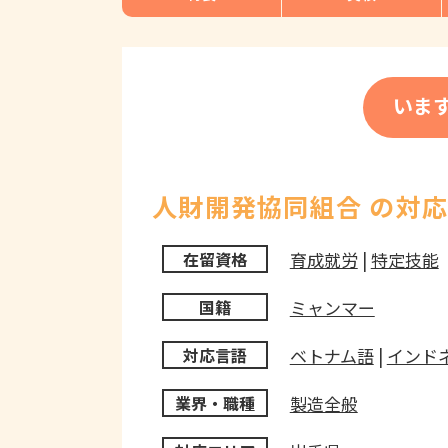
いま
人財開発協同組合 の対
育成就労
|
特定技能
在留資格
ミャンマー
国籍
ベトナム語
|
インド
対応言語
製造全般
業界・職種