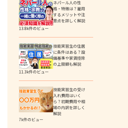
ネパール人の性
格・特徴は？雇用
するメリットや注
意点を詳しく解説
13.8k件のビュー
技能実習生の住居
に条件はある？設
備基準や家賃控除
の上限額も解説
11.3k件のビュー
技能実習生の受け
入れ費用はいく
ら？初期費用や相
場の内訳を詳しく
解説
7k件のビュー