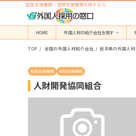
監理支援機関・登録支援機関を探すなら
HOME
外国人材の紹介会社を探す
TOP
地域から検索する
全国の外国人材紹介会社
国籍から検索する
岩手県の外国人材
東京都
ベトナム
神奈川県
フィリピン
監理支援機関
登録支援機関
埼玉県
インドネシア
人財開発協同組合
大阪府
ミャンマー
愛知県
カンボジア
福岡県
インド
その他の地域
タイ
ネパール
中国