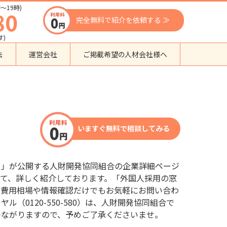
〜19時)
80
完全無料で紹介を依頼する ≫
す)
法
運営会社
ご掲載希望の人材会社様へ
団体種別から探す
監理支援機関
登録支援機関
いますぐ無料で相談してみる
外国人紹介会社
外国人派遣会社
行政書士事務所
口」が公開する人財開発協同組合の企業詳細ページ
送り出し機関
て、詳しく紹介しております。「外国人採用の窓
、費用相場や情報確認だけでもお気軽にお問い合わ
（0120-550-580）は、人財開発協同組合で
つながりますので、予めご了承くださいませ。