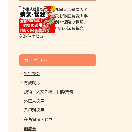
外国人労働者の労
災を徹底解説！事
例や保険の種類、
申請方法も紹介
6.2k件のビュー
カテゴリー
特定技能
育成就労
技術・人文知識・国際業務
外国人採用
業界別採用
在留資格・ビザ
助成金