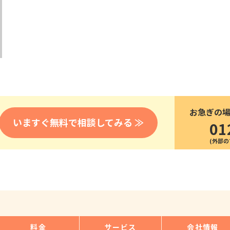
医療
漁業
人事・労務
技能
林業・木材産業
採用サービス・ツール
その他
物流倉庫
資源循環
申請・手続き
リネンサプライ
組織・マネジメント
造船・航空・鉄道
採用市場
通訳・翻訳
IT
お急ぎの
調査・プレスリリース
いますぐ無料で相談してみる ≫
01
営業
お役立ち資料
貿易
講師・教師
その他
販売・接客
料金
サービス
会社情報