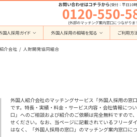
お問い合わせはコチラから
(受付：平日10時
0120-550-5
(外部のマッチング案内窓口につながりま
外国人採用ガイド
外国人採用の相場を知る
ご利用方
特定技能
育成就労外国人の受け入れ相場
紹介会社
在留資格から検索する
人財開発協同組合
業界・職種から検索する
育成就労
特定技能外国人の受け入れ相場
育成就労
建設全般
特定技能
製造全般
技術・人文知識・国際業務
技人国・高度人材の受け入れ相場
技術･人文知識･国際業務
介護
外国人採用
永住者･定住者･配偶者
清掃・ビルクリーニング
業界別採用
高度専門職
運送・ドライバー
外国人紹介会社のマッチングサービス「外国人採用の窓
留学
自動車整備
です。特長・実績・料金・サービス内容・会社情報につい
在留資格・ビザ
インターンシップ
口」へのご相談および紹介のご依頼は完全無料ですので
宿泊
助成金
せください。なお、当ページに記載されているフリーダイヤル
特定活動
外食
はなく、「外国人採用の窓口」のマッチング案内窓口に
介護
農業
教育・研修