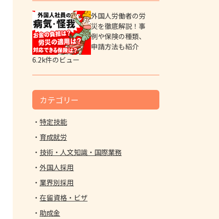
外国人労働者の労
災を徹底解説！事
例や保険の種類、
申請方法も紹介
6.2k件のビュー
カテゴリー
特定技能
育成就労
技術・人文知識・国際業務
外国人採用
業界別採用
在留資格・ビザ
助成金