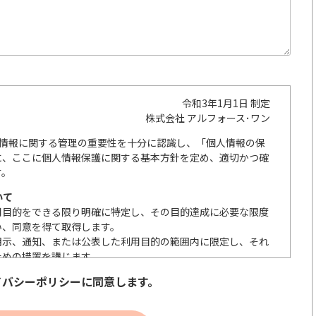
令和3年1月1日 制定
株式会社 アルフォース･ワン
人情報に関する管理の重要性を十分に認識し、「個人情報の保
に、ここに個人情報保護に関する基本方針を定め、適切かつ確
す。
いて
用目的をできる限り明確に特定し、その目的達成に必要な限度
い、同意を得て取得します。
明示、通知、または公表した利用目的の範囲内に限定し、それ
ための措置を講じます。
の取扱いを委託する際は、本人が同意を与えた利用目的の範囲
イバシーポリシーに同意します。