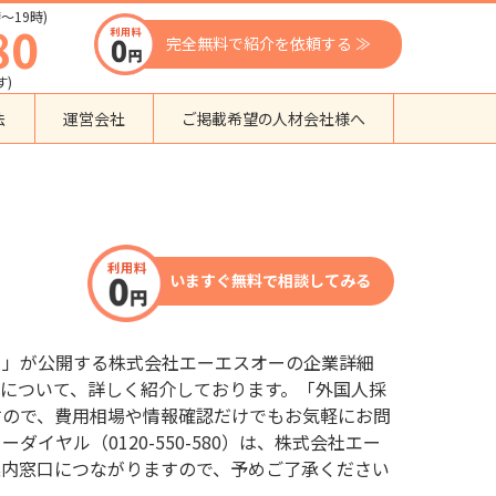
〜19時)
80
完全無料で紹介を依頼する ≫
す)
法
運営会社
ご掲載希望の人材会社様へ
団体種別から探す
監理支援機関
登録支援機関
いますぐ無料で相談してみる
外国人紹介会社
外国人派遣会社
行政書士事務所
口」が公開する株式会社エーエスオーの企業詳細
送り出し機関
について、詳しく紹介しております。「外国人採
すので、費用相場や情報確認だけでもお気軽にお問
イヤル（0120-550-580）は、株式会社エー
案内窓口につながりますので、予めご了承ください