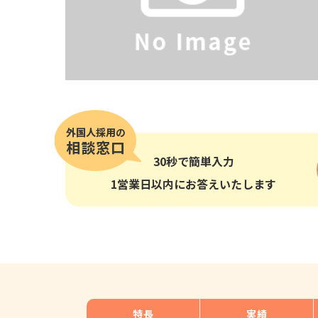
その他の国籍
30秒
で簡単入力
1営業日以内にお答えいたします
特長
実績