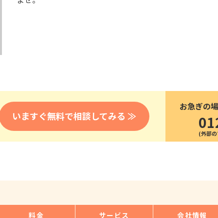
医療
漁業
人事・労務
技能
林業・木材産業
採用サービス・ツール
その他
物流倉庫
資源循環
申請・手続き
リネンサプライ
組織・マネジメント
造船・航空・鉄道
採用市場
通訳・翻訳
IT
お急ぎの
調査・プレスリリース
いますぐ無料で相談してみる ≫
01
営業
お役立ち資料
貿易
講師・教師
その他
販売・接客
料金
サービス
会社情報