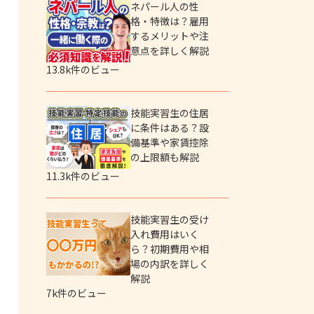
ネパール人の性
格・特徴は？雇用
するメリットや注
意点を詳しく解説
13.8k件のビュー
技能実習生の住居
に条件はある？設
備基準や家賃控除
の上限額も解説
11.3k件のビュー
技能実習生の受け
入れ費用はいく
ら？初期費用や相
場の内訳を詳しく
解説
7k件のビュー