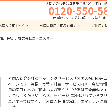
お問い合わせはコチラから
(受付：平日10時
0120-550-5
(外部のマッチング案内窓口につながりま
外国人採用ガイド
外国人採用の相場を知る
ご利用方
特定技能
育成就労外国人の受け入れ相場
紹介会社
在留資格から検索する
株式会社エーエスオー
業界・職種から検索する
育成就労
特定技能外国人の受け入れ相場
育成就労
建設全般
特定技能
製造全般
技術・人文知識・国際業務
技人国・高度人材の受け入れ相場
技術･人文知識･国際業務
介護
外国人採用
永住者･定住者･配偶者
清掃・ビルクリーニング
業界別採用
高度専門職
運送・ドライバー
外国人紹介会社のマッチングサービス「外国人採用の窓
留学
自動車整備
ページです。特長・実績・料金・サービス内容・会社情報
在留資格・ビザ
インターンシップ
用の窓口」へのご相談および紹介のご依頼は完全無料で
宿泊
助成金
い合わせください。なお、当ページに記載されているフリーダ
特定活動
外食
エスオーではなく、「外国人採用の窓口」のマッチング
介護
農業
教育・研修
ませ。