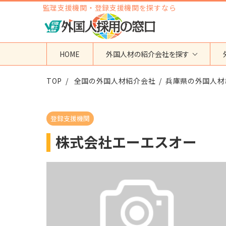
監理支援機関・登録支援機関を探すなら
HOME
外国人材の紹介会社を探す
TOP
地域から検索する
全国の外国人材紹介会社
国籍から検索する
兵庫県の外国人材
東京都
ベトナム
神奈川県
フィリピン
登録支援機関
埼玉県
インドネシア
株式会社エーエスオー
大阪府
ミャンマー
愛知県
カンボジア
福岡県
インド
その他の地域
タイ
ネパール
中国