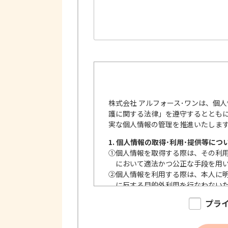
株式会社 アルフォース･ワンは、個
護に関する法律」を遵守するととも
実な個人情報の管理を推進いたしま
1. 個人情報の取得･利用･提供等につ
①
個人情報を取得する際は、その利
において適法かつ公正な手段を用
②
個人情報を利用する際は、本人に
に反する目的外利用を行なわない
③
個人情報を第三者に提供またはそ
プラ
内で、適法にこれを行います。
2. 安全対策の実施について