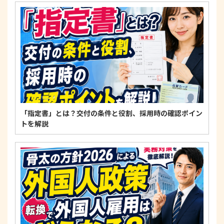
4. 法令・指針・規範の遵守について
適正な個人情報保護の実現のため、個人情報の取扱
いに関する法令、国が定める指針およびその他の規
範を遵守します。
個人情報に関するお問い合わせ窓口
〒125-0061
東京都葛飾区亀有3-21-11 藍ビル202
TEL：
0120-550-580
株式会社 アルフォース･ワン 個人情報保護担当
「指定書」とは？交付の条件と役割、採用時の確認ポイン
トを解説