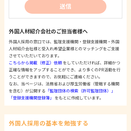
②
個人情報を利用する際は、本人に明示、通知、ま
送信
たは公表した利用目的の範囲内に限定し、それに
反する目的外利用を行なわないための措置を講じ
ます。
③
個人情報を第三者に提供またはその取扱いを委託
外国人材紹介会社のご担当者様へ
する際は、本人が同意を与えた利用目的の範囲内
で、適法にこれを行います。
外国人採用の窓口では、監理支援機関・登録支援機関・外国
人材紹介会社様と受入れ希望企業様とのマッチングをご支援
2. 安全対策の実施について
個人情報の正確性およびその利用の安全性を確保す
させていただいております。
るため、情報セキュリティ対策を始めとする安全措
こちらから掲載（修正）依頼
をしていただければ、詳細かつ
置を構築し、個人情報への不正アクセス、個人情報
正確な情報をアップすることができ、より多くのPR活動を行
の漏洩、滅失または毀損等の的確な防止とセキュリ
うことができますので、お気軽にご連絡ください。
ティの是正に努めます。
なお、当ページは、法務省および厚生労働省（管轄する機関
3. 苦情および相談等に対する適正な対応について
を含む）が公開する
「監理団体の検索（許可監理団体）」
本人からの苦情および相談があった場合には、適切
「登録支援機関登録簿」
をもとに作成しています。
かつ迅速に対応いたします。また、個人情報を提供
された本人の権利を尊重し、本人から自己情報の開
示、訂正、削除、または利用もしくは提供の停止等
を求められたときは、適法かつ遅滞なく応じます。
外国人採用の基本を勉強する