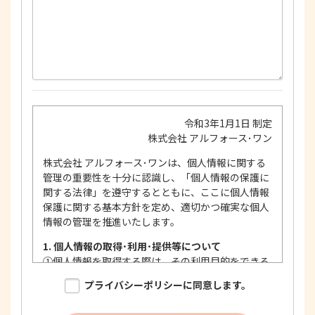
令和3年1月1日 制定
株式会社 アルフォース･ワン
株式会社 アルフォース･ワンは、個人情報に関する
管理の重要性を十分に認識し、「個人情報の保護に
関する法律」を遵守するとともに、ここに個人情報
保護に関する基本方針を定め、適切かつ確実な個人
情報の管理を推進いたします。
1. 個人情報の取得･利用･提供等について
①
個人情報を取得する際は、その利用目的をできる
限り明確に特定し、その目的達成に必要な限度に
プライバシーポリシーに同意します。
おいて適法かつ公正な手段を用い、同意を得て取
得します。