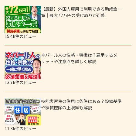
【最新】外国人雇用で利用できる助成金一
覧｜最大72万円の受け取りが可能
15.4k件のビュー
ネパール人の性格・特徴は？雇用するメ
リットや注意点を詳しく解説
13.7k件のビュー
技能実習生の住居に条件はある？設備基準
や家賃控除の上限額も解説
11.3k件のビュー