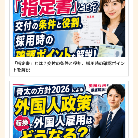
適正な個人情報保護の実現のため、個人情報の取扱
いに関する法令、国が定める指針およびその他の規
範を遵守します。
個人情報に関するお問い合わせ窓口
〒125-0061
東京都葛飾区亀有3-21-11 藍ビル202
TEL：
0120-550-580
株式会社 アルフォース･ワン 個人情報保護担当
「指定書」とは？交付の条件と役割、採用時の確認ポイン
トを解説