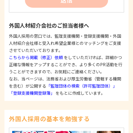
たは公表した利用目的の範囲内に限定し、それに
反する目的外利用を行なわないための措置を講じ
ます。
③
個人情報を第三者に提供またはその取扱いを委託
外国人材紹介会社のご担当者様へ
する際は、本人が同意を与えた利用目的の範囲内
で、適法にこれを行います。
外国人採用の窓口では、監理支援機関・登録支援機関・外国
人材紹介会社様と受入れ希望企業様とのマッチングをご支援
2. 安全対策の実施について
個人情報の正確性およびその利用の安全性を確保す
させていただいております。
るため、情報セキュリティ対策を始めとする安全措
こちらから掲載（修正）依頼
をしていただければ、詳細かつ
置を構築し、個人情報への不正アクセス、個人情報
正確な情報をアップすることができ、より多くのPR活動を行
の漏洩、滅失または毀損等の的確な防止とセキュリ
うことができますので、お気軽にご連絡ください。
ティの是正に努めます。
なお、当ページは、法務省および厚生労働省（管轄する機関
3. 苦情および相談等に対する適正な対応について
を含む）が公開する
「監理団体の検索（許可監理団体）」
本人からの苦情および相談があった場合には、適切
「登録支援機関登録簿」
をもとに作成しています。
かつ迅速に対応いたします。また、個人情報を提供
された本人の権利を尊重し、本人から自己情報の開
示、訂正、削除、または利用もしくは提供の停止等
を求められたときは、適法かつ遅滞なく応じます。
外国人採用の基本を勉強する
4. 法令・指針・規範の遵守について