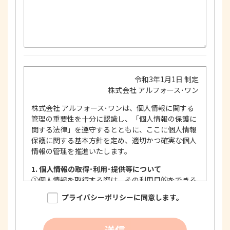
令和3年1月1日 制定
株式会社 アルフォース･ワン
株式会社 アルフォース･ワンは、個人情報に関する
管理の重要性を十分に認識し、「個人情報の保護に
関する法律」を遵守するとともに、ここに個人情報
保護に関する基本方針を定め、適切かつ確実な個人
情報の管理を推進いたします。
1. 個人情報の取得･利用･提供等について
①
個人情報を取得する際は、その利用目的をできる
限り明確に特定し、その目的達成に必要な限度に
プライバシーポリシーに同意します。
おいて適法かつ公正な手段を用い、同意を得て取
得します。
②
個人情報を利用する際は、本人に明示、通知、ま
送信