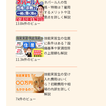
ネパール人の性
格・特徴は？雇用
するメリットや注
意点を詳しく解説
13.8k件のビュー
技能実習生の住居
に条件はある？設
備基準や家賃控除
の上限額も解説
11.3k件のビュー
技能実習生の受け
入れ費用はいく
ら？初期費用や相
場の内訳を詳しく
解説
7k件のビュー