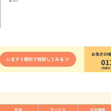
医療
漁業
人事・労務
技能
林業・木材産業
採用サービス・ツール
その他
物流倉庫
資源循環
申請・手続き
リネンサプライ
組織・マネジメント
造船・航空・鉄道
採用市場
通訳・翻訳
IT
お急ぎの
調査・プレスリリース
いますぐ無料で相談してみる ≫
01
営業
お役立ち資料
貿易
講師・教師
その他
販売・接客
料金
サービス
会社情報