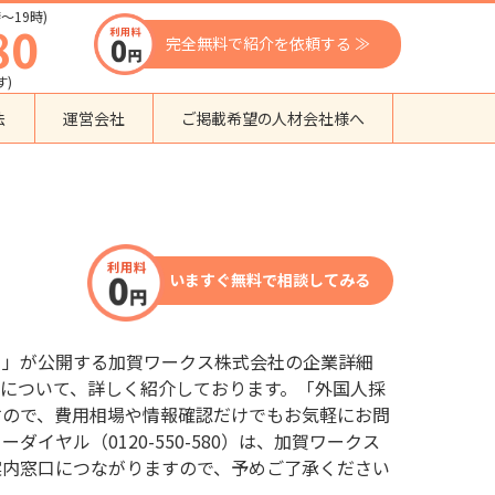
〜19時)
80
完全無料で紹介を依頼する ≫
す)
法
運営会社
ご掲載希望の人材会社様へ
団体種別から探す
監理支援機関
登録支援機関
いますぐ無料で相談してみる
外国人紹介会社
外国人派遣会社
行政書士事務所
口」が公開する加賀ワークス株式会社の企業詳細
送り出し機関
について、詳しく紹介しております。「外国人採
すので、費用相場や情報確認だけでもお気軽にお問
イヤル（0120-550-580）は、加賀ワークス
案内窓口につながりますので、予めご了承ください