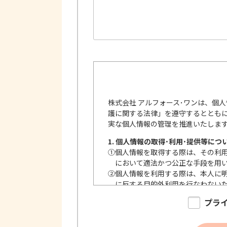
株式会社 アルフォース･ワンは、個
護に関する法律」を遵守するととも
実な個人情報の管理を推進いたしま
1. 個人情報の取得･利用･提供等につ
①
個人情報を取得する際は、その利
において適法かつ公正な手段を用
②
個人情報を利用する際は、本人に
に反する目的外利用を行なわない
③
個人情報を第三者に提供またはそ
プラ
内で、適法にこれを行います。
2. 安全対策の実施について