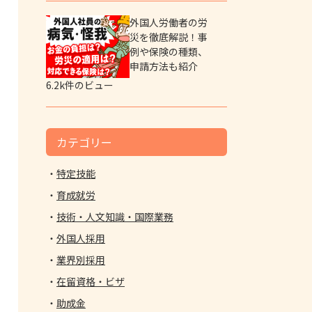
外国人労働者の労
災を徹底解説！事
例や保険の種類、
申請方法も紹介
6.2k件のビュー
カテゴリー
特定技能
育成就労
技術・人文知識・国際業務
外国人採用
業界別採用
在留資格・ビザ
助成金