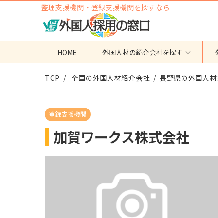
監理支援機関・登録支援機関を探すなら
HOME
外国人材の紹介会社を探す
TOP
地域から検索する
全国の外国人材紹介会社
国籍から検索する
長野県の外国人材
東京都
ベトナム
神奈川県
フィリピン
登録支援機関
埼玉県
インドネシア
加賀ワークス株式会社
大阪府
ミャンマー
愛知県
カンボジア
福岡県
インド
その他の地域
タイ
ネパール
中国