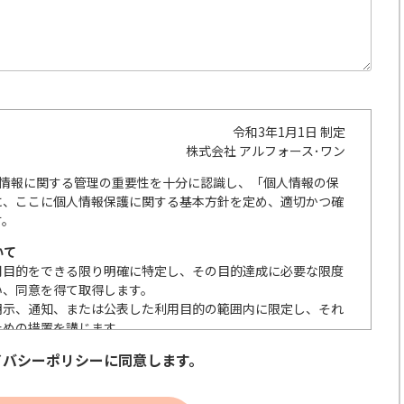
令和3年1月1日 制定
株式会社 アルフォース･ワン
人情報に関する管理の重要性を十分に認識し、「個人情報の保
に、ここに個人情報保護に関する基本方針を定め、適切かつ確
す。
いて
用目的をできる限り明確に特定し、その目的達成に必要な限度
い、同意を得て取得します。
明示、通知、または公表した利用目的の範囲内に限定し、それ
ための措置を講じます。
の取扱いを委託する際は、本人が同意を与えた利用目的の範囲
イバシーポリシーに同意します。