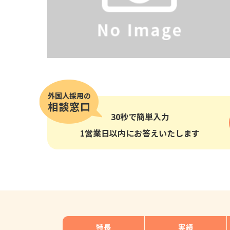
その他の国籍
30秒
で簡単入力
1営業日以内にお答えいたします
特長
実績