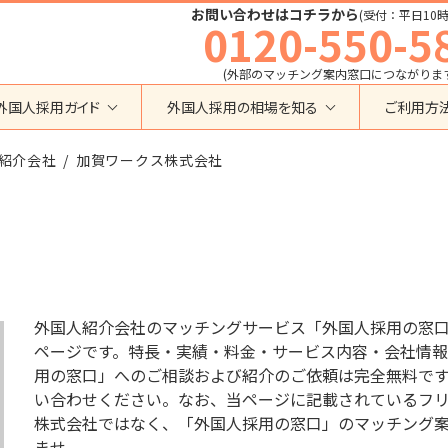
お問い合わせはコチラから
(受付：平日10時
0120-550-5
(外部のマッチング案内窓口につながりま
外国人採用ガイド
外国人採用の相場を知る
ご利用方
特定技能
育成就労外国人の受け入れ相場
紹介会社
在留資格から検索する
加賀ワークス株式会社
業界・職種から検索する
育成就労
特定技能外国人の受け入れ相場
育成就労
建設全般
特定技能
製造全般
技術・人文知識・国際業務
技人国・高度人材の受け入れ相場
技術･人文知識･国際業務
介護
外国人採用
永住者･定住者･配偶者
清掃・ビルクリーニング
業界別採用
高度専門職
運送・ドライバー
外国人紹介会社のマッチングサービス「外国人採用の窓
留学
自動車整備
ページです。特長・実績・料金・サービス内容・会社情報
在留資格・ビザ
インターンシップ
用の窓口」へのご相談および紹介のご依頼は完全無料で
宿泊
助成金
い合わせください。なお、当ページに記載されているフリーダ
特定活動
外食
株式会社ではなく、「外国人採用の窓口」のマッチング
介護
農業
教育・研修
ませ。