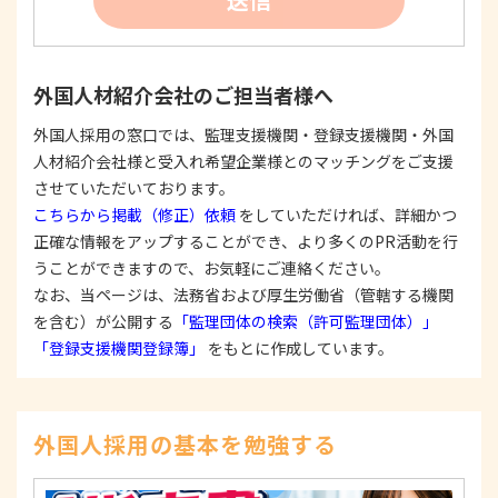
たは公表した利用目的の範囲内に限定し、それに
反する目的外利用を行なわないための措置を講じ
ます。
③
個人情報を第三者に提供またはその取扱いを委託
外国人材紹介会社のご担当者様へ
する際は、本人が同意を与えた利用目的の範囲内
で、適法にこれを行います。
外国人採用の窓口では、監理支援機関・登録支援機関・外国
人材紹介会社様と受入れ希望企業様とのマッチングをご支援
2. 安全対策の実施について
個人情報の正確性およびその利用の安全性を確保す
させていただいております。
るため、情報セキュリティ対策を始めとする安全措
こちらから掲載（修正）依頼
をしていただければ、詳細かつ
置を構築し、個人情報への不正アクセス、個人情報
正確な情報をアップすることができ、より多くのPR活動を行
の漏洩、滅失または毀損等の的確な防止とセキュリ
うことができますので、お気軽にご連絡ください。
ティの是正に努めます。
なお、当ページは、法務省および厚生労働省（管轄する機関
3. 苦情および相談等に対する適正な対応について
を含む）が公開する
「監理団体の検索（許可監理団体）」
本人からの苦情および相談があった場合には、適切
「登録支援機関登録簿」
をもとに作成しています。
かつ迅速に対応いたします。また、個人情報を提供
された本人の権利を尊重し、本人から自己情報の開
示、訂正、削除、または利用もしくは提供の停止等
を求められたときは、適法かつ遅滞なく応じます。
外国人採用の基本を勉強する
4. 法令・指針・規範の遵守について