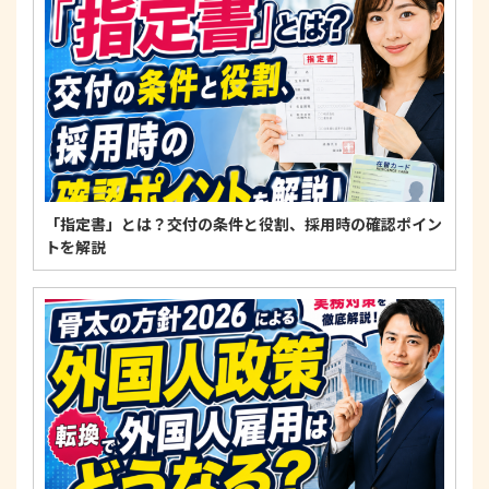
適正な個人情報保護の実現のため、個人情報の取扱
いに関する法令、国が定める指針およびその他の規
範を遵守します。
個人情報に関するお問い合わせ窓口
〒125-0061
東京都葛飾区亀有3-21-11 藍ビル202
TEL：
0120-550-580
株式会社 アルフォース･ワン 個人情報保護担当
「指定書」とは？交付の条件と役割、採用時の確認ポイン
トを解説