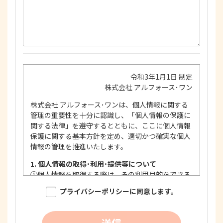
令和3年1月1日 制定
株式会社 アルフォース･ワン
株式会社 アルフォース･ワンは、個人情報に関する
管理の重要性を十分に認識し、「個人情報の保護に
関する法律」を遵守するとともに、ここに個人情報
保護に関する基本方針を定め、適切かつ確実な個人
情報の管理を推進いたします。
1. 個人情報の取得･利用･提供等について
①
個人情報を取得する際は、その利用目的をできる
限り明確に特定し、その目的達成に必要な限度に
プライバシーポリシーに同意します。
おいて適法かつ公正な手段を用い、同意を得て取
得します。
②
個人情報を利用する際は、本人に明示、通知、ま
送信