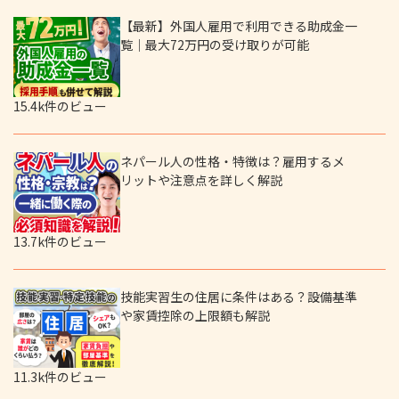
【最新】外国人雇用で利用できる助成金一
覧｜最大72万円の受け取りが可能
15.4k件のビュー
ネパール人の性格・特徴は？雇用するメ
リットや注意点を詳しく解説
13.7k件のビュー
技能実習生の住居に条件はある？設備基準
や家賃控除の上限額も解説
11.3k件のビュー