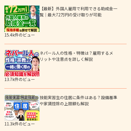
【最新】外国人雇用で利用できる助成金一
覧｜最大72万円の受け取りが可能
15.4k件のビュー
ネパール人の性格・特徴は？雇用するメ
リットや注意点を詳しく解説
13.7k件のビュー
技能実習生の住居に条件はある？設備基準
や家賃控除の上限額も解説
11.3k件のビュー