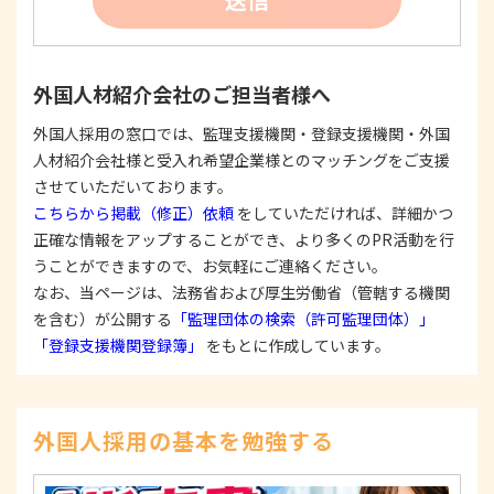
たは公表した利用目的の範囲内に限定し、それに
反する目的外利用を行なわないための措置を講じ
ます。
③
個人情報を第三者に提供またはその取扱いを委託
外国人材紹介会社のご担当者様へ
する際は、本人が同意を与えた利用目的の範囲内
で、適法にこれを行います。
外国人採用の窓口では、監理支援機関・登録支援機関・外国
人材紹介会社様と受入れ希望企業様とのマッチングをご支援
2. 安全対策の実施について
個人情報の正確性およびその利用の安全性を確保す
させていただいております。
るため、情報セキュリティ対策を始めとする安全措
こちらから掲載（修正）依頼
をしていただければ、詳細かつ
置を構築し、個人情報への不正アクセス、個人情報
正確な情報をアップすることができ、より多くのPR活動を行
の漏洩、滅失または毀損等の的確な防止とセキュリ
うことができますので、お気軽にご連絡ください。
ティの是正に努めます。
なお、当ページは、法務省および厚生労働省（管轄する機関
3. 苦情および相談等に対する適正な対応について
を含む）が公開する
「監理団体の検索（許可監理団体）」
本人からの苦情および相談があった場合には、適切
「登録支援機関登録簿」
をもとに作成しています。
かつ迅速に対応いたします。また、個人情報を提供
された本人の権利を尊重し、本人から自己情報の開
示、訂正、削除、または利用もしくは提供の停止等
を求められたときは、適法かつ遅滞なく応じます。
外国人採用の基本を勉強する
4. 法令・指針・規範の遵守について