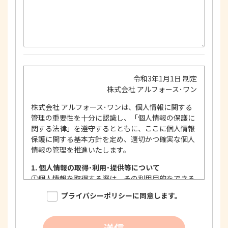
令和3年1月1日 制定
株式会社 アルフォース･ワン
株式会社 アルフォース･ワンは、個人情報に関する
管理の重要性を十分に認識し、「個人情報の保護に
関する法律」を遵守するとともに、ここに個人情報
保護に関する基本方針を定め、適切かつ確実な個人
情報の管理を推進いたします。
1. 個人情報の取得･利用･提供等について
①
個人情報を取得する際は、その利用目的をできる
限り明確に特定し、その目的達成に必要な限度に
プライバシーポリシーに同意します。
おいて適法かつ公正な手段を用い、同意を得て取
得します。
②
個人情報を利用する際は、本人に明示、通知、ま
送信