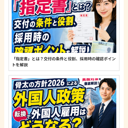
適正な個人情報保護の実現のため、個人情報の取扱
いに関する法令、国が定める指針およびその他の規
範を遵守します。
個人情報に関するお問い合わせ窓口
〒125-0061
東京都葛飾区亀有3-21-11 藍ビル202
TEL：
0120-550-580
株式会社 アルフォース･ワン 個人情報保護担当
「指定書」とは？交付の条件と役割、採用時の確認ポイン
トを解説