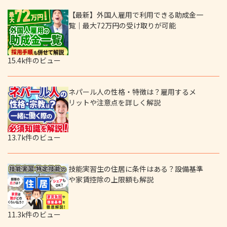
【最新】外国人雇用で利用できる助成金一
覧｜最大72万円の受け取りが可能
15.4k件のビュー
ネパール人の性格・特徴は？雇用するメ
リットや注意点を詳しく解説
13.7k件のビュー
技能実習生の住居に条件はある？設備基準
や家賃控除の上限額も解説
11.3k件のビュー