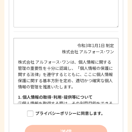
令和3年1月1日 制定
株式会社 アルフォース･ワン
株式会社 アルフォース･ワンは、個人情報に関する
管理の重要性を十分に認識し、「個人情報の保護に
関する法律」を遵守するとともに、ここに個人情報
保護に関する基本方針を定め、適切かつ確実な個人
情報の管理を推進いたします。
1. 個人情報の取得･利用･提供等について
①
個人情報を取得する際は、その利用目的をできる
限り明確に特定し、その目的達成に必要な限度に
プライバシーポリシーに同意します。
おいて適法かつ公正な手段を用い、同意を得て取
得します。
②
個人情報を利用する際は、本人に明示、通知、ま
送信