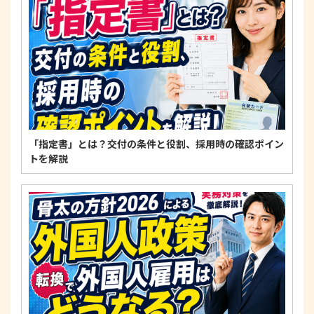
適正な個人情報保護の実現のため、個人情報の取扱
いに関する法令、国が定める指針およびその他の規
範を遵守します。
個人情報に関するお問い合わせ窓口
〒125-0061
東京都葛飾区亀有3-21-11 藍ビル202
TEL：
0120-550-580
株式会社 アルフォース･ワン 個人情報保護担当
「指定書」とは？交付の条件と役割、採用時の確認ポイン
トを解説