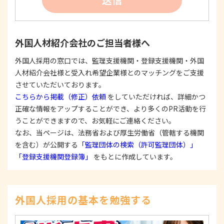
たは公表した利用目的の範囲内に限定し、それに
反する目的外利用を行なわないための措置を講じ
ます。
③
個人情報を第三者に提供またはその取扱いを委託
外国人材紹介会社のご担当者様へ
する際は、本人が同意を与えた利用目的の範囲内
で、適法にこれを行います。
外国人採用の窓口では、監理支援機関・登録支援機関・外国
人材紹介会社様と受入れ希望企業様とのマッチングをご支援
2. 安全対策の実施について
個人情報の正確性およびその利用の安全性を確保す
させていただいております。
るため、情報セキュリティ対策を始めとする安全措
こちらから掲載（修正）依頼
をしていただければ、詳細かつ
置を構築し、個人情報への不正アクセス、個人情報
正確な情報をアップすることができ、より多くのPR活動を行
の漏洩、滅失または毀損等の的確な防止とセキュリ
うことができますので、お気軽にご連絡ください。
ティの是正に努めます。
なお、当ページは、法務省および厚生労働省（管轄する機関
3. 苦情および相談等に対する適正な対応について
を含む）が公開する
「監理団体の検索（許可監理団体）」
本人からの苦情および相談があった場合には、適切
「登録支援機関登録簿」
をもとに作成しています。
かつ迅速に対応いたします。また、個人情報を提供
された本人の権利を尊重し、本人から自己情報の開
示、訂正、削除、または利用もしくは提供の停止等
を求められたときは、適法かつ遅滞なく応じます。
外国人採用の基本を勉強する
4. 法令・指針・規範の遵守について