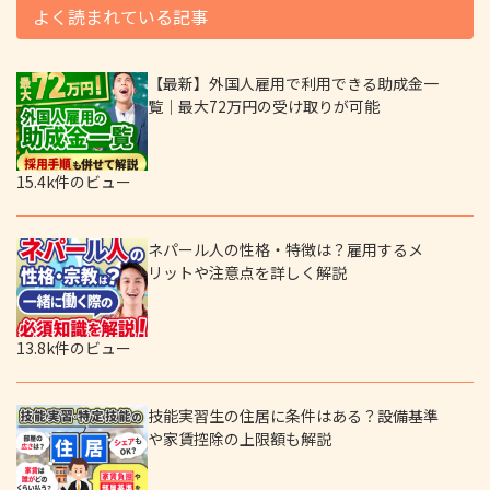
よく読まれている記事
【最新】外国人雇用で利用できる助成金一
覧｜最大72万円の受け取りが可能
15.4k件のビュー
ネパール人の性格・特徴は？雇用するメ
リットや注意点を詳しく解説
13.8k件のビュー
技能実習生の住居に条件はある？設備基準
や家賃控除の上限額も解説