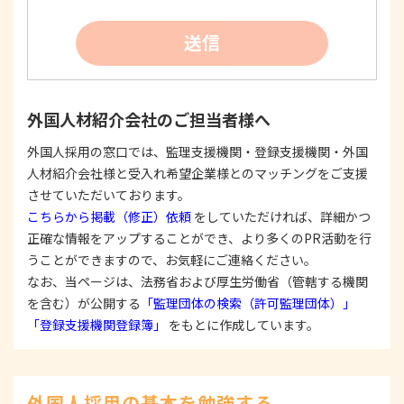
得します。
②
個人情報を利用する際は、本人に明示、通知、ま
送信
たは公表した利用目的の範囲内に限定し、それに
反する目的外利用を行なわないための措置を講じ
ます。
③
個人情報を第三者に提供またはその取扱いを委託
外国人材紹介会社のご担当者様へ
する際は、本人が同意を与えた利用目的の範囲内
で、適法にこれを行います。
外国人採用の窓口では、監理支援機関・登録支援機関・外国
人材紹介会社様と受入れ希望企業様とのマッチングをご支援
2. 安全対策の実施について
個人情報の正確性およびその利用の安全性を確保す
させていただいております。
るため、情報セキュリティ対策を始めとする安全措
こちらから掲載（修正）依頼
をしていただければ、詳細かつ
置を構築し、個人情報への不正アクセス、個人情報
正確な情報をアップすることができ、より多くのPR活動を行
の漏洩、滅失または毀損等の的確な防止とセキュリ
うことができますので、お気軽にご連絡ください。
ティの是正に努めます。
なお、当ページは、法務省および厚生労働省（管轄する機関
3. 苦情および相談等に対する適正な対応について
を含む）が公開する
「監理団体の検索（許可監理団体）」
本人からの苦情および相談があった場合には、適切
「登録支援機関登録簿」
をもとに作成しています。
かつ迅速に対応いたします。また、個人情報を提供
された本人の権利を尊重し、本人から自己情報の開
示、訂正、削除、または利用もしくは提供の停止等
を求められたときは、適法かつ遅滞なく応じます。
外国人採用の基本を勉強する