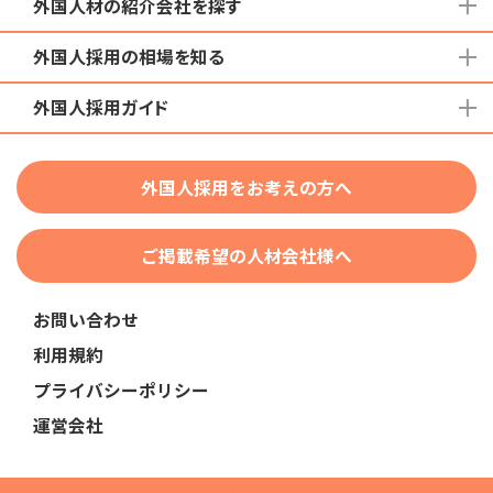
外国人材の紹介会社を探す
外国人採用の相場を知る
地域から検索する
国籍から検索する
外国人採用ガイド
育成就労外国人の受け入れ相場
在留資格から検索する
特定技能外国人の受け入れ相場
特定技能
団体種別から探す
技人国・高度人材の受け入れ相場
外国人採用をお考えの方へ
育成就労
業界・職種から検索する
技術・人文知識・国際業務
ご掲載希望の人材会社様へ
外国人採用
業界別採用
お問い合わせ
在留資格・ビザ
利用規約
助成金
プライバシーポリシー
教育・研修
運営会社
人事・労務
採用サービス・ツール