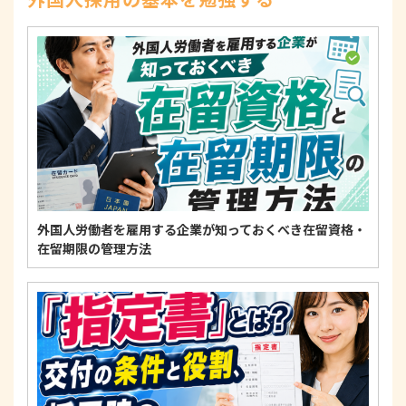
4. 法令・指針・規範の遵守について
適正な個人情報保護の実現のため、個人情報の取扱
いに関する法令、国が定める指針およびその他の規
範を遵守します。
個人情報に関するお問い合わせ窓口
〒125-0061
東京都葛飾区亀有3-21-11 藍ビル202
TEL：
0120-550-580
株式会社 アルフォース･ワン 個人情報保護担当
外国人労働者を雇用する企業が知っておくべき在留資格・
在留期限の管理方法