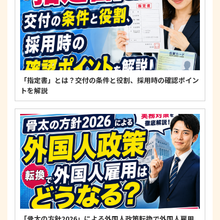
範を遵守します。
個人情報に関するお問い合わせ窓口
〒125-0061
東京都葛飾区亀有3-21-11 藍ビル202
TEL：
0120-550-580
株式会社 アルフォース･ワン 個人情報保護担当
「指定書」とは？交付の条件と役割、採用時の確認ポイン
トを解説
「骨太の方針2026」による外国人政策転換で外国人雇用