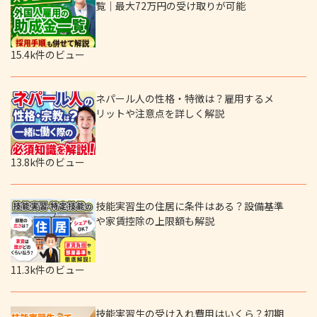
覧｜最大72万円の受け取りが可能
15.4k件のビュー
ネパール人の性格・特徴は？雇用するメ
リットや注意点を詳しく解説
13.8k件のビュー
技能実習生の住居に条件はある？設備基準
や家賃控除の上限額も解説
11.3k件のビュー
技能実習生の受け入れ費用はいくら？初期