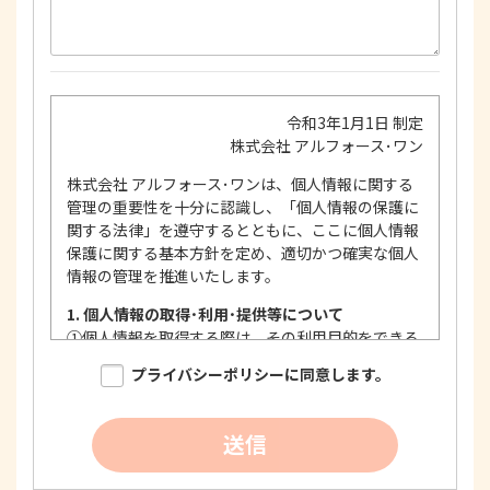
令和3年1月1日 制定
株式会社 アルフォース･ワン
株式会社 アルフォース･ワンは、個人情報に関する
管理の重要性を十分に認識し、「個人情報の保護に
関する法律」を遵守するとともに、ここに個人情報
保護に関する基本方針を定め、適切かつ確実な個人
情報の管理を推進いたします。
1. 個人情報の取得･利用･提供等について
①
個人情報を取得する際は、その利用目的をできる
限り明確に特定し、その目的達成に必要な限度に
プライバシーポリシーに同意します。
おいて適法かつ公正な手段を用い、同意を得て取
得します。
②
個人情報を利用する際は、本人に明示、通知、ま
送信
たは公表した利用目的の範囲内に限定し、それに
反する目的外利用を行なわないための措置を講じ