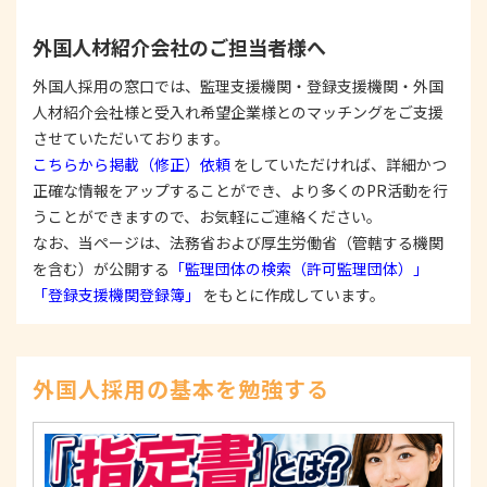
ます。
③
個人情報を第三者に提供またはその取扱いを委託
外国人材紹介会社のご担当者様へ
する際は、本人が同意を与えた利用目的の範囲内
で、適法にこれを行います。
外国人採用の窓口では、監理支援機関・登録支援機関・外国
人材紹介会社様と受入れ希望企業様とのマッチングをご支援
2. 安全対策の実施について
個人情報の正確性およびその利用の安全性を確保す
させていただいております。
るため、情報セキュリティ対策を始めとする安全措
こちらから掲載（修正）依頼
をしていただければ、詳細かつ
置を構築し、個人情報への不正アクセス、個人情報
正確な情報をアップすることができ、より多くのPR活動を行
の漏洩、滅失または毀損等の的確な防止とセキュリ
うことができますので、お気軽にご連絡ください。
ティの是正に努めます。
なお、当ページは、法務省および厚生労働省（管轄する機関
3. 苦情および相談等に対する適正な対応について
を含む）が公開する
「監理団体の検索（許可監理団体）」
本人からの苦情および相談があった場合には、適切
「登録支援機関登録簿」
をもとに作成しています。
かつ迅速に対応いたします。また、個人情報を提供
された本人の権利を尊重し、本人から自己情報の開
示、訂正、削除、または利用もしくは提供の停止等
を求められたときは、適法かつ遅滞なく応じます。
外国人採用の基本を勉強する
4. 法令・指針・規範の遵守について
適正な個人情報保護の実現のため、個人情報の取扱
いに関する法令、国が定める指針およびその他の規