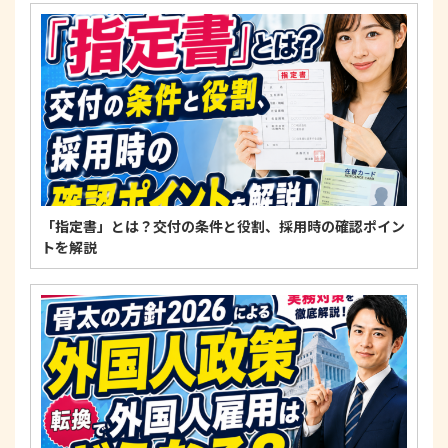
4. 法令・指針・規範の遵守について
適正な個人情報保護の実現のため、個人情報の取扱
いに関する法令、国が定める指針およびその他の規
範を遵守します。
個人情報に関するお問い合わせ窓口
〒125-0061
東京都葛飾区亀有3-21-11 藍ビル202
TEL：
0120-550-580
株式会社 アルフォース･ワン 個人情報保護担当
「指定書」とは？交付の条件と役割、採用時の確認ポイン
トを解説