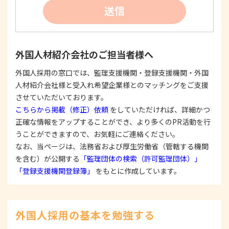
②
個人情報を利用する際は、本人に明示、通知、ま
送信
たは公表した利用目的の範囲内に限定し、それに
反する目的外利用を行なわないための措置を講じ
ます。
③
個人情報を第三者に提供またはその取扱いを委託
外国人材紹介会社のご担当者様へ
する際は、本人が同意を与えた利用目的の範囲内
で、適法にこれを行います。
外国人採用の窓口では、監理支援機関・登録支援機関・外国
人材紹介会社様と受入れ希望企業様とのマッチングをご支援
2. 安全対策の実施について
個人情報の正確性およびその利用の安全性を確保す
させていただいております。
るため、情報セキュリティ対策を始めとする安全措
こちらから掲載（修正）依頼
をしていただければ、詳細かつ
置を構築し、個人情報への不正アクセス、個人情報
正確な情報をアップすることができ、より多くのPR活動を行
の漏洩、滅失または毀損等の的確な防止とセキュリ
うことができますので、お気軽にご連絡ください。
ティの是正に努めます。
なお、当ページは、法務省および厚生労働省（管轄する機関
3. 苦情および相談等に対する適正な対応について
を含む）が公開する
「監理団体の検索（許可監理団体）」
本人からの苦情および相談があった場合には、適切
「登録支援機関登録簿」
をもとに作成しています。
かつ迅速に対応いたします。また、個人情報を提供
された本人の権利を尊重し、本人から自己情報の開
示、訂正、削除、または利用もしくは提供の停止等
を求められたときは、適法かつ遅滞なく応じます。
外国人採用の基本を勉強する