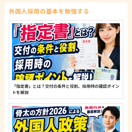
示、訂正、削除、または利用もしくは提供の停止等
を求められたときは、適法かつ遅滞なく応じます。
外国人採用の基本を勉強する
4. 法令・指針・規範の遵守について
適正な個人情報保護の実現のため、個人情報の取扱
いに関する法令、国が定める指針およびその他の規
範を遵守します。
個人情報に関するお問い合わせ窓口
〒125-0061
東京都葛飾区亀有3-21-11 藍ビル202
TEL：
0120-550-580
株式会社 アルフォース･ワン 個人情報保護担当
「指定書」とは？交付の条件と役割、採用時の確認ポイン
トを解説