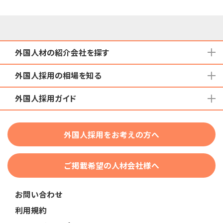
外国人材の紹介会社を探す
外国人採用の相場を知る
地域から検索する
国籍から検索する
外国人採用ガイド
育成就労外国人の受け入れ相場
在留資格から検索する
特定技能外国人の受け入れ相場
特定技能
団体種別から探す
技人国・高度人材の受け入れ相場
外国人採用をお考えの方へ
育成就労
業界・職種から検索する
技術・人文知識・国際業務
ご掲載希望の人材会社様へ
外国人採用
業界別採用
お問い合わせ
在留資格・ビザ
利用規約
助成金