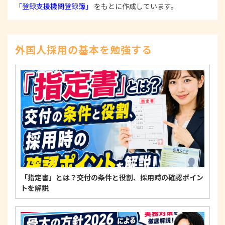
本人からの苦情および相談があった場合には、適切
「登録支援機関登録簿」
をもとに作成しています。
かつ迅速に対応いたします。また、個人情報を提供
された本人の権利を尊重し、本人から自己情報の開
示、訂正、削除、または利用もしくは提供の停止等
を求められたときは、適法かつ遅滞なく応じます。
外国人採用の基本を勉強する
4. 法令・指針・規範の遵守について
適正な個人情報保護の実現のため、個人情報の取扱
いに関する法令、国が定める指針およびその他の規
範を遵守します。
個人情報に関するお問い合わせ窓口
〒125-0061
東京都葛飾区亀有3-21-11 藍ビル202
TEL：
0120-550-580
株式会社 アルフォース･ワン 個人情報保護担当
「指定書」とは？交付の条件と役割、採用時の確認ポイン
トを解説