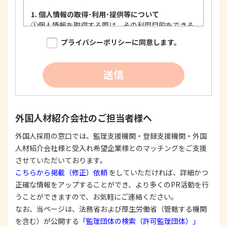
1. 個人情報の取得･利用･提供等について
①
個人情報を取得する際は、その利用目的をできる
限り明確に特定し、その目的達成に必要な限度に
プライバシーポリシーに同意します。
おいて適法かつ公正な手段を用い、同意を得て取
得します。
②
個人情報を利用する際は、本人に明示、通知、ま
送信
たは公表した利用目的の範囲内に限定し、それに
反する目的外利用を行なわないための措置を講じ
ます。
③
個人情報を第三者に提供またはその取扱いを委託
外国人材紹介会社のご担当者様へ
する際は、本人が同意を与えた利用目的の範囲内
で、適法にこれを行います。
外国人採用の窓口では、監理支援機関・登録支援機関・外国
人材紹介会社様と受入れ希望企業様とのマッチングをご支援
2. 安全対策の実施について
個人情報の正確性およびその利用の安全性を確保す
させていただいております。
るため、情報セキュリティ対策を始めとする安全措
こちらから掲載（修正）依頼
をしていただければ、詳細かつ
置を構築し、個人情報への不正アクセス、個人情報
正確な情報をアップすることができ、より多くのPR活動を行
の漏洩、滅失または毀損等の的確な防止とセキュリ
うことができますので、お気軽にご連絡ください。
ティの是正に努めます。
なお、当ページは、法務省および厚生労働省（管轄する機関
3. 苦情および相談等に対する適正な対応について
を含む）が公開する
「監理団体の検索（許可監理団体）」