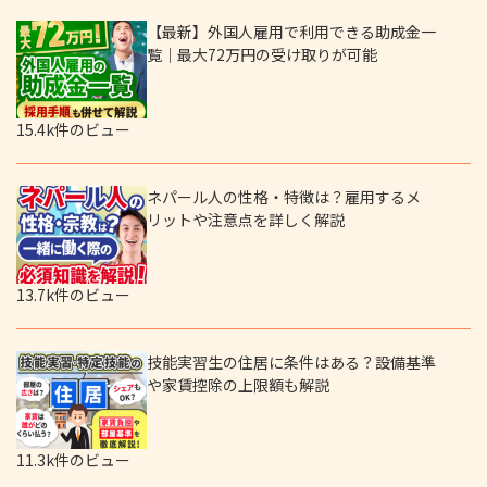
【最新】外国人雇用で利用できる助成金一
覧｜最大72万円の受け取りが可能
15.4k件のビュー
ネパール人の性格・特徴は？雇用するメ
リットや注意点を詳しく解説
13.7k件のビュー
技能実習生の住居に条件はある？設備基準
や家賃控除の上限額も解説
11.3k件のビュー