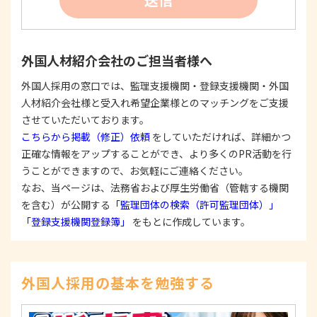
たは公表した利用目的の範囲内に限定し、それに
反する目的外利用を行なわないための措置を講じ
ます。
③
個人情報を第三者に提供またはその取扱いを委託
外国人材紹介会社のご担当者様へ
する際は、本人が同意を与えた利用目的の範囲内
で、適法にこれを行います。
外国人採用の窓口では、監理支援機関・登録支援機関・外国
人材紹介会社様と受入れ希望企業様とのマッチングをご支援
2. 安全対策の実施について
個人情報の正確性およびその利用の安全性を確保す
させていただいております。
るため、情報セキュリティ対策を始めとする安全措
こちらから掲載（修正）依頼
をしていただければ、詳細かつ
置を構築し、個人情報への不正アクセス、個人情報
正確な情報をアップすることができ、より多くのPR活動を行
の漏洩、滅失または毀損等の的確な防止とセキュリ
うことができますので、お気軽にご連絡ください。
ティの是正に努めます。
なお、当ページは、法務省および厚生労働省（管轄する機関
3. 苦情および相談等に対する適正な対応について
を含む）が公開する
「監理団体の検索（許可監理団体）」
本人からの苦情および相談があった場合には、適切
「登録支援機関登録簿」
をもとに作成しています。
かつ迅速に対応いたします。また、個人情報を提供
された本人の権利を尊重し、本人から自己情報の開
示、訂正、削除、または利用もしくは提供の停止等
を求められたときは、適法かつ遅滞なく応じます。
外国人採用の基本を勉強する
4. 法令・指針・規範の遵守について