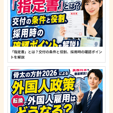
適正な個人情報保護の実現のため、個人情報の取扱
いに関する法令、国が定める指針およびその他の規
範を遵守します。
個人情報に関するお問い合わせ窓口
〒125-0061
東京都葛飾区亀有3-21-11 藍ビル202
TEL：
0120-550-580
株式会社 アルフォース･ワン 個人情報保護担当
「指定書」とは？交付の条件と役割、採用時の確認ポイン
トを解説