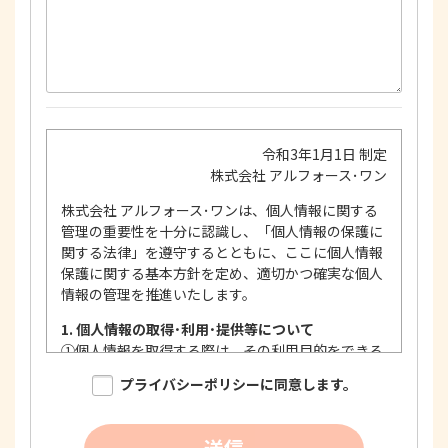
令和3年1月1日 制定
株式会社 アルフォース･ワン
株式会社 アルフォース･ワンは、個人情報に関する
管理の重要性を十分に認識し、「個人情報の保護に
関する法律」を遵守するとともに、ここに個人情報
保護に関する基本方針を定め、適切かつ確実な個人
情報の管理を推進いたします。
1. 個人情報の取得･利用･提供等について
①
個人情報を取得する際は、その利用目的をできる
限り明確に特定し、その目的達成に必要な限度に
プライバシーポリシーに同意します。
おいて適法かつ公正な手段を用い、同意を得て取
得します。
②
個人情報を利用する際は、本人に明示、通知、ま
送信