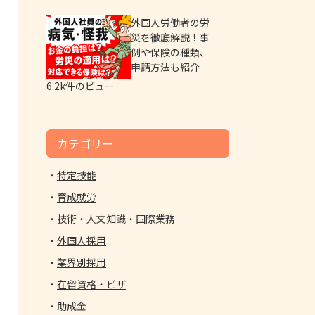
外国人労働者の労
災を徹底解説！事
例や保険の種類、
申請方法も紹介
6.2k件のビュー
カテゴリー
特定技能
育成就労
技術・人文知識・国際業務
外国人採用
業界別採用
在留資格・ビザ
助成金