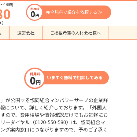
〜19時)
80
完全無料で紹介を依頼する ≫
す)
法
運営会社
ご掲載希望の人材会社様へ
団体種別から探す
監理支援機関
登録支援機関
いますぐ無料で相談してみる
外国人紹介会社
外国人派遣会社
行政書士事務所
口」が公開する協同組合マンパワーサーブの企業詳
送り出し機関
報について、詳しく紹介しております。「外国人
ですので、費用相場や情報確認だけでもお気軽にお
ダイヤル（0120-550-580）は、協同組合マ
チング案内窓口につながりますので、予めご了承く