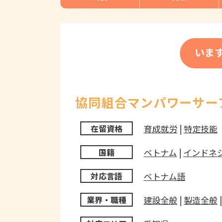
いま
協同組合マンパワーサー
育成就労
|
特定技能
在留資格
ベトナム
|
インドネ
国籍
ベトナム語
対応言語
建設全般
|
製造全般
業界・職種