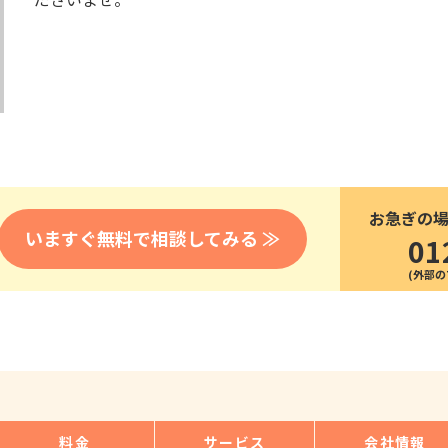
医療
漁業
人事・労務
技能
林業・木材産業
採用サービス・ツール
その他
物流倉庫
資源循環
申請・手続き
リネンサプライ
組織・マネジメント
造船・航空・鉄道
採用市場
通訳・翻訳
IT
お急ぎの
調査・プレスリリース
いますぐ無料で相談してみる ≫
01
営業
お役立ち資料
貿易
講師・教師
その他
販売・接客
料金
サービス
会社情報