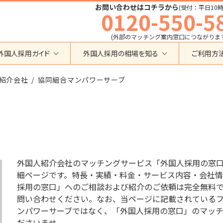
お問い合わせはコチラから
(受付：平日10時
0120-550-5
(外部のマッチング案内窓口につながりま
外国人採用ガイド
外国人採用の相場を知る
ご利用方
特定技能
育成就労外国人の受け入れ相場
紹介会社
在留資格から検索する
協同組合マンパワーサーブ
業界・職種から検索する
育成就労
特定技能外国人の受け入れ相場
育成就労
建設全般
特定技能
製造全般
技術・人文知識・国際業務
技人国・高度人材の受け入れ相場
技術･人文知識･国際業務
介護
外国人採用
永住者･定住者･配偶者
清掃・ビルクリーニング
業界別採用
高度専門職
運送・ドライバー
外国人紹介会社のマッチングサービス「外国人採用の窓
留学
自動車整備
細ページです。特長・実績・料金・サービス内容・会社情
在留資格・ビザ
インターンシップ
採用の窓口」へのご相談および紹介のご依頼は完全無料
宿泊
助成金
問い合わせください。なお、当ページに記載されているフリー
特定活動
外食
ンパワーサーブではなく、「外国人採用の窓口」のマッ
介護
農業
教育・研修
ださいませ。