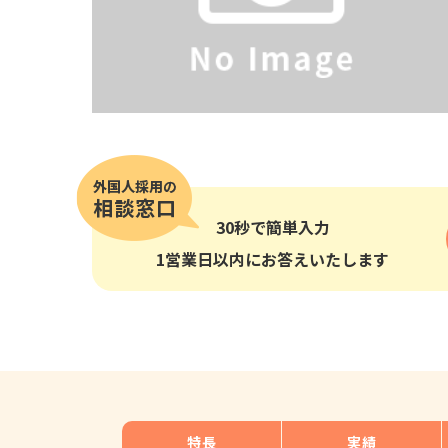
その他の国籍
30秒
で簡単入力
1営業日以内にお答えいたします
特長
実績