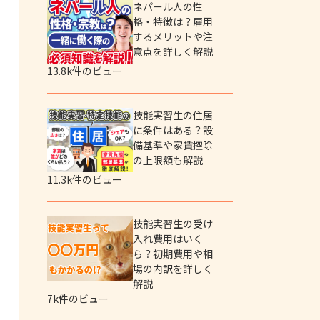
ネパール人の性
格・特徴は？雇用
するメリットや注
意点を詳しく解説
13.8k件のビュー
技能実習生の住居
に条件はある？設
備基準や家賃控除
の上限額も解説
11.3k件のビュー
技能実習生の受け
入れ費用はいく
ら？初期費用や相
場の内訳を詳しく
解説
7k件のビュー