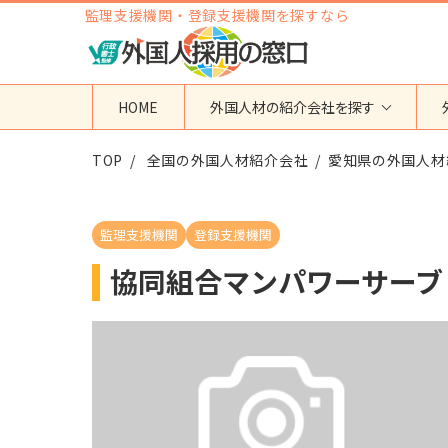
監理支援機関・登録支援機関を探すなら
HOME
外国人材の紹介会社を探す
TOP
地域から検索する
全国の外国人材紹介会社
国籍から検索する
愛知県の外国人材
東京都
ベトナム
神奈川県
フィリピン
監理支援機関
登録支援機関
埼玉県
インドネシア
協同組合マンパワーサーブ
大阪府
ミャンマー
愛知県
カンボジア
福岡県
インド
その他の地域
タイ
ネパール
中国