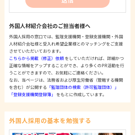
たは公表した利用目的の範囲内に限定し、それに
反する目的外利用を行なわないための措置を講じ
ます。
③
個人情報を第三者に提供またはその取扱いを委託
外国人材紹介会社のご担当者様へ
する際は、本人が同意を与えた利用目的の範囲内
で、適法にこれを行います。
外国人採用の窓口では、監理支援機関・登録支援機関・外国
人材紹介会社様と受入れ希望企業様とのマッチングをご支援
2. 安全対策の実施について
個人情報の正確性およびその利用の安全性を確保す
させていただいております。
るため、情報セキュリティ対策を始めとする安全措
こちらから掲載（修正）依頼
をしていただければ、詳細かつ
置を構築し、個人情報への不正アクセス、個人情報
正確な情報をアップすることができ、より多くのPR活動を行
の漏洩、滅失または毀損等の的確な防止とセキュリ
うことができますので、お気軽にご連絡ください。
ティの是正に努めます。
なお、当ページは、法務省および厚生労働省（管轄する機関
3. 苦情および相談等に対する適正な対応について
を含む）が公開する
「監理団体の検索（許可監理団体）」
本人からの苦情および相談があった場合には、適切
「登録支援機関登録簿」
をもとに作成しています。
かつ迅速に対応いたします。また、個人情報を提供
された本人の権利を尊重し、本人から自己情報の開
示、訂正、削除、または利用もしくは提供の停止等
を求められたときは、適法かつ遅滞なく応じます。
外国人採用の基本を勉強する
4. 法令・指針・規範の遵守について