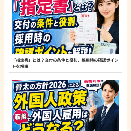
適正な個人情報保護の実現のため、個人情報の取扱
いに関する法令、国が定める指針およびその他の規
範を遵守します。
個人情報に関するお問い合わせ窓口
〒125-0061
東京都葛飾区亀有3-21-11 藍ビル202
TEL：
0120-550-580
株式会社 アルフォース･ワン 個人情報保護担当
「指定書」とは？交付の条件と役割、採用時の確認ポイン
トを解説