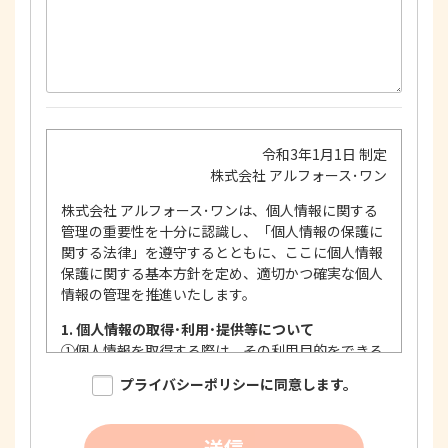
令和3年1月1日 制定
株式会社 アルフォース･ワン
株式会社 アルフォース･ワンは、個人情報に関する
管理の重要性を十分に認識し、「個人情報の保護に
関する法律」を遵守するとともに、ここに個人情報
保護に関する基本方針を定め、適切かつ確実な個人
情報の管理を推進いたします。
1. 個人情報の取得･利用･提供等について
①
個人情報を取得する際は、その利用目的をできる
限り明確に特定し、その目的達成に必要な限度に
プライバシーポリシーに同意します。
おいて適法かつ公正な手段を用い、同意を得て取
得します。
②
個人情報を利用する際は、本人に明示、通知、ま
送信