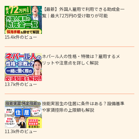
【最新】外国人雇用で利用できる助成金一
覧｜最大72万円の受け取りが可能
15.4k件のビュー
ネパール人の性格・特徴は？雇用するメ
リットや注意点を詳しく解説
13.7k件のビュー
技能実習生の住居に条件はある？設備基準
や家賃控除の上限額も解説
11.3k件のビュー