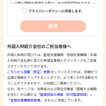
①
個人情報を取得する際は、その利用目的をできる
限り明確に特定し、その目的達成に必要な限度に
プライバシーポリシーに同意します。
おいて適法かつ公正な手段を用い、同意を得て取
得します。
②
個人情報を利用する際は、本人に明示、通知、ま
送信
たは公表した利用目的の範囲内に限定し、それに
反する目的外利用を行なわないための措置を講じ
ます。
③
個人情報を第三者に提供またはその取扱いを委託
外国人材紹介会社のご担当者様へ
する際は、本人が同意を与えた利用目的の範囲内
で、適法にこれを行います。
外国人採用の窓口では、監理支援機関・登録支援機関・外国
人材紹介会社様と受入れ希望企業様とのマッチングをご支援
2. 安全対策の実施について
個人情報の正確性およびその利用の安全性を確保す
させていただいております。
るため、情報セキュリティ対策を始めとする安全措
こちらから掲載（修正）依頼
をしていただければ、詳細かつ
置を構築し、個人情報への不正アクセス、個人情報
正確な情報をアップすることができ、より多くのPR活動を行
の漏洩、滅失または毀損等の的確な防止とセキュリ
うことができますので、お気軽にご連絡ください。
ティの是正に努めます。
なお、当ページは、法務省および厚生労働省（管轄する機関
3. 苦情および相談等に対する適正な対応について
を含む）が公開する
「監理団体の検索（許可監理団体）」
本人からの苦情および相談があった場合には、適切
「登録支援機関登録簿」
をもとに作成しています。
かつ迅速に対応いたします。また、個人情報を提供