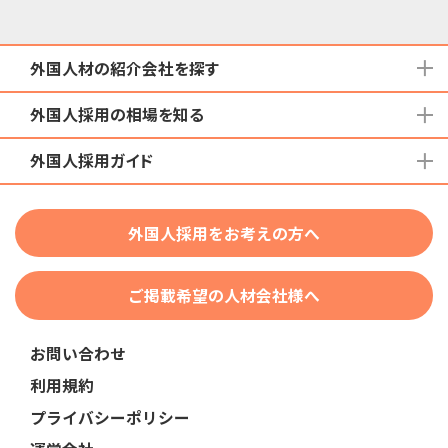
外国人材の紹介会社を探す
外国人採用の相場を知る
地域から検索する
国籍から検索する
外国人採用ガイド
育成就労外国人の受け入れ相場
在留資格から検索する
特定技能外国人の受け入れ相場
特定技能
団体種別から探す
技人国・高度人材の受け入れ相場
外国人採用をお考えの方へ
育成就労
業界・職種から検索する
技術・人文知識・国際業務
ご掲載希望の人材会社様へ
外国人採用
業界別採用
お問い合わせ
在留資格・ビザ
利用規約
助成金
プライバシーポリシー
教育・研修