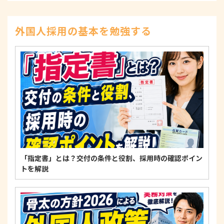
された本人の権利を尊重し、本人から自己情報の開
示、訂正、削除、または利用もしくは提供の停止等
を求められたときは、適法かつ遅滞なく応じます。
外国人採用の基本を勉強する
4. 法令・指針・規範の遵守について
適正な個人情報保護の実現のため、個人情報の取扱
いに関する法令、国が定める指針およびその他の規
範を遵守します。
個人情報に関するお問い合わせ窓口
〒125-0061
東京都葛飾区亀有3-21-11 藍ビル202
TEL：
0120-550-580
株式会社 アルフォース･ワン 個人情報保護担当
「指定書」とは？交付の条件と役割、採用時の確認ポイン
トを解説