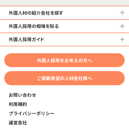
外国人材の紹介会社を探す
外国人採用の相場を知る
地域から検索する
国籍から検索する
外国人採用ガイド
育成就労外国人の受け入れ相場
在留資格から検索する
特定技能外国人の受け入れ相場
特定技能
団体種別から探す
技人国・高度人材の受け入れ相場
外国人採用をお考えの方へ
育成就労
業界・職種から検索する
技術・人文知識・国際業務
ご掲載希望の人材会社様へ
外国人採用
業界別採用
お問い合わせ
在留資格・ビザ
利用規約
助成金
プライバシーポリシー
教育・研修
運営会社
人事・労務