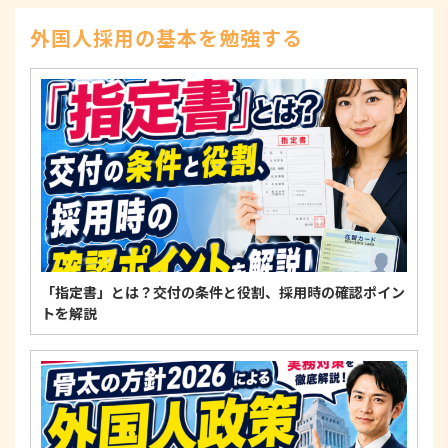
示、訂正、削除、または利用もしくは提供の停止等
を求められたときは、適法かつ遅滞なく応じます。
外国人採用の基本を勉強する
4. 法令・指針・規範の遵守について
適正な個人情報保護の実現のため、個人情報の取扱
いに関する法令、国が定める指針およびその他の規
範を遵守します。
個人情報に関するお問い合わせ窓口
〒125-0061
東京都葛飾区亀有3-21-11 藍ビル202
TEL：
0120-550-580
株式会社 アルフォース･ワン 個人情報保護担当
「指定書」とは？交付の条件と役割、採用時の確認ポイン
トを解説