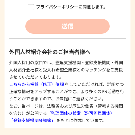
限り明確に特定し、その目的達成に必要な限度に
プライバシーポリシーに同意します。
おいて適法かつ公正な手段を用い、同意を得て取
得します。
②
個人情報を利用する際は、本人に明示、通知、ま
送信
たは公表した利用目的の範囲内に限定し、それに
反する目的外利用を行なわないための措置を講じ
ます。
③
個人情報を第三者に提供またはその取扱いを委託
外国人材紹介会社のご担当者様へ
する際は、本人が同意を与えた利用目的の範囲内
で、適法にこれを行います。
外国人採用の窓口では、監理支援機関・登録支援機関・外国
人材紹介会社様と受入れ希望企業様とのマッチングをご支援
2. 安全対策の実施について
個人情報の正確性およびその利用の安全性を確保す
させていただいております。
るため、情報セキュリティ対策を始めとする安全措
こちらから掲載（修正）依頼
をしていただければ、詳細かつ
置を構築し、個人情報への不正アクセス、個人情報
正確な情報をアップすることができ、より多くのPR活動を行
の漏洩、滅失または毀損等の的確な防止とセキュリ
うことができますので、お気軽にご連絡ください。
ティの是正に努めます。
なお、当ページは、法務省および厚生労働省（管轄する機関
3. 苦情および相談等に対する適正な対応について
を含む）が公開する
「監理団体の検索（許可監理団体）」
本人からの苦情および相談があった場合には、適切
「登録支援機関登録簿」
をもとに作成しています。
かつ迅速に対応いたします。また、個人情報を提供
された本人の権利を尊重し、本人から自己情報の開