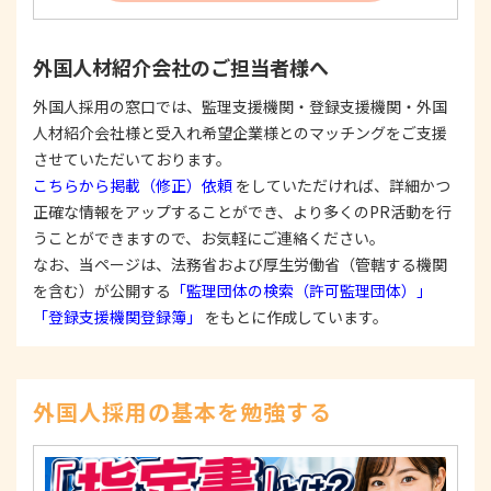
反する目的外利用を行なわないための措置を講じ
ます。
③
個人情報を第三者に提供またはその取扱いを委託
外国人材紹介会社のご担当者様へ
する際は、本人が同意を与えた利用目的の範囲内
で、適法にこれを行います。
外国人採用の窓口では、監理支援機関・登録支援機関・外国
人材紹介会社様と受入れ希望企業様とのマッチングをご支援
2. 安全対策の実施について
個人情報の正確性およびその利用の安全性を確保す
させていただいております。
るため、情報セキュリティ対策を始めとする安全措
こちらから掲載（修正）依頼
をしていただければ、詳細かつ
置を構築し、個人情報への不正アクセス、個人情報
正確な情報をアップすることができ、より多くのPR活動を行
の漏洩、滅失または毀損等の的確な防止とセキュリ
うことができますので、お気軽にご連絡ください。
ティの是正に努めます。
なお、当ページは、法務省および厚生労働省（管轄する機関
3. 苦情および相談等に対する適正な対応について
を含む）が公開する
「監理団体の検索（許可監理団体）」
本人からの苦情および相談があった場合には、適切
「登録支援機関登録簿」
をもとに作成しています。
かつ迅速に対応いたします。また、個人情報を提供
された本人の権利を尊重し、本人から自己情報の開
示、訂正、削除、または利用もしくは提供の停止等
を求められたときは、適法かつ遅滞なく応じます。
外国人採用の基本を勉強する
4. 法令・指針・規範の遵守について
適正な個人情報保護の実現のため、個人情報の取扱
いに関する法令、国が定める指針およびその他の規