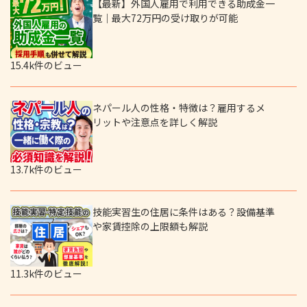
【最新】外国人雇用で利用できる助成金一
覧｜最大72万円の受け取りが可能
15.4k件のビュー
ネパール人の性格・特徴は？雇用するメ
リットや注意点を詳しく解説
13.7k件のビュー
技能実習生の住居に条件はある？設備基準
や家賃控除の上限額も解説
11.3k件のビュー