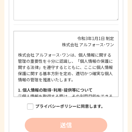
令和3年1月1日 制定
株式会社 アルフォース･ワン
株式会社 アルフォース･ワンは、個人情報に関する
管理の重要性を十分に認識し、「個人情報の保護に
関する法律」を遵守するとともに、ここに個人情報
保護に関する基本方針を定め、適切かつ確実な個人
情報の管理を推進いたします。
1. 個人情報の取得･利用･提供等について
①
個人情報を取得する際は、その利用目的をできる
限り明確に特定し、その目的達成に必要な限度に
プライバシーポリシーに同意します。
おいて適法かつ公正な手段を用い、同意を得て取
得します。
②
個人情報を利用する際は、本人に明示、通知、ま
送信
たは公表した利用目的の範囲内に限定し、それに