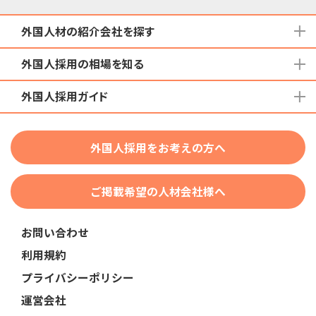
外国人材の紹介会社を探す
外国人採用の相場を知る
地域から検索する
国籍から検索する
外国人採用ガイド
育成就労外国人の受け入れ相場
在留資格から検索する
特定技能外国人の受け入れ相場
特定技能
団体種別から探す
技人国・高度人材の受け入れ相場
外国人採用をお考えの方へ
育成就労
業界・職種から検索する
技術・人文知識・国際業務
ご掲載希望の人材会社様へ
外国人採用
業界別採用
お問い合わせ
在留資格・ビザ
利用規約
助成金
プライバシーポリシー
教育・研修
運営会社
人事・労務