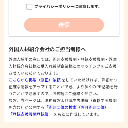
限り明確に特定し、その目的達成に必要な限度に
プライバシーポリシーに同意します。
おいて適法かつ公正な手段を用い、同意を得て取
得します。
②
個人情報を利用する際は、本人に明示、通知、ま
送信
たは公表した利用目的の範囲内に限定し、それに
反する目的外利用を行なわないための措置を講じ
ます。
③
個人情報を第三者に提供またはその取扱いを委託
外国人材紹介会社のご担当者様へ
する際は、本人が同意を与えた利用目的の範囲内
で、適法にこれを行います。
外国人採用の窓口では、監理支援機関・登録支援機関・外国
人材紹介会社様と受入れ希望企業様とのマッチングをご支援
2. 安全対策の実施について
個人情報の正確性およびその利用の安全性を確保す
させていただいております。
るため、情報セキュリティ対策を始めとする安全措
こちらから掲載（修正）依頼
をしていただければ、詳細かつ
置を構築し、個人情報への不正アクセス、個人情報
正確な情報をアップすることができ、より多くのPR活動を行
の漏洩、滅失または毀損等の的確な防止とセキュリ
うことができますので、お気軽にご連絡ください。
ティの是正に努めます。
なお、当ページは、法務省および厚生労働省（管轄する機関
3. 苦情および相談等に対する適正な対応について
を含む）が公開する
「監理団体の検索（許可監理団体）」
本人からの苦情および相談があった場合には、適切
「登録支援機関登録簿」
をもとに作成しています。
かつ迅速に対応いたします。また、個人情報を提供
された本人の権利を尊重し、本人から自己情報の開