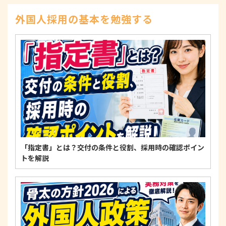
示、訂正、削除、または利用もしくは提供の停止等
を求められたときは、適法かつ遅滞なく応じます。
外国人採用の基本を勉強する
4. 法令・指針・規範の遵守について
適正な個人情報保護の実現のため、個人情報の取扱
いに関する法令、国が定める指針およびその他の規
範を遵守します。
個人情報に関するお問い合わせ窓口
〒125-0061
東京都葛飾区亀有3-21-11 藍ビル202
TEL：
0120-550-580
株式会社 アルフォース･ワン 個人情報保護担当
「指定書」とは？交付の条件と役割、採用時の確認ポイン
トを解説