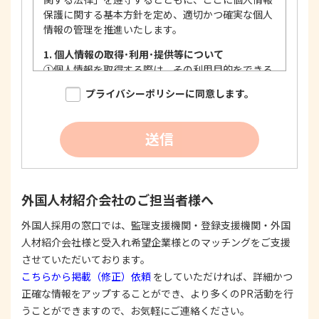
保護に関する基本方針を定め、適切かつ確実な個人
情報の管理を推進いたします。
1. 個人情報の取得･利用･提供等について
①
個人情報を取得する際は、その利用目的をできる
限り明確に特定し、その目的達成に必要な限度に
プライバシーポリシーに同意します。
おいて適法かつ公正な手段を用い、同意を得て取
得します。
②
個人情報を利用する際は、本人に明示、通知、ま
送信
たは公表した利用目的の範囲内に限定し、それに
反する目的外利用を行なわないための措置を講じ
ます。
③
個人情報を第三者に提供またはその取扱いを委託
外国人材紹介会社のご担当者様へ
する際は、本人が同意を与えた利用目的の範囲内
で、適法にこれを行います。
外国人採用の窓口では、監理支援機関・登録支援機関・外国
人材紹介会社様と受入れ希望企業様とのマッチングをご支援
2. 安全対策の実施について
個人情報の正確性およびその利用の安全性を確保す
させていただいております。
るため、情報セキュリティ対策を始めとする安全措
こちらから掲載（修正）依頼
をしていただければ、詳細かつ
置を構築し、個人情報への不正アクセス、個人情報
正確な情報をアップすることができ、より多くのPR活動を行
の漏洩、滅失または毀損等の的確な防止とセキュリ
うことができますので、お気軽にご連絡ください。
ティの是正に努めます。