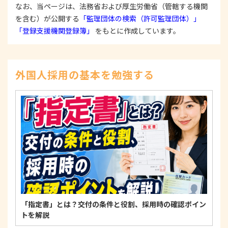
なお、当ページは、法務省および厚生労働省（管轄する機関
3. 苦情および相談等に対する適正な対応について
を含む）が公開する
「監理団体の検索（許可監理団体）」
本人からの苦情および相談があった場合には、適切
「登録支援機関登録簿」
をもとに作成しています。
かつ迅速に対応いたします。また、個人情報を提供
された本人の権利を尊重し、本人から自己情報の開
示、訂正、削除、または利用もしくは提供の停止等
を求められたときは、適法かつ遅滞なく応じます。
外国人採用の基本を勉強する
4. 法令・指針・規範の遵守について
適正な個人情報保護の実現のため、個人情報の取扱
いに関する法令、国が定める指針およびその他の規
範を遵守します。
個人情報に関するお問い合わせ窓口
〒125-0061
東京都葛飾区亀有3-21-11 藍ビル202
TEL：
0120-550-580
株式会社 アルフォース･ワン 個人情報保護担当
「指定書」とは？交付の条件と役割、採用時の確認ポイン
トを解説