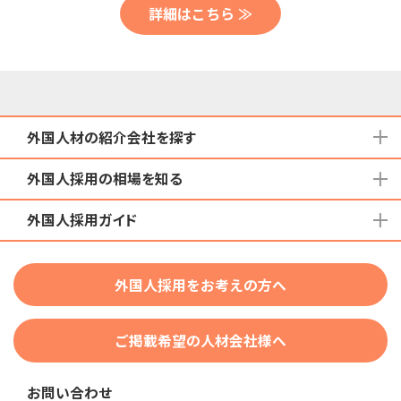
詳細はこちら ≫
外国人材の紹介会社を探す
外国人採用の相場を知る
地域から検索する
国籍から検索する
外国人採用ガイド
育成就労外国人の受け入れ相場
在留資格から検索する
特定技能外国人の受け入れ相場
特定技能
団体種別から探す
技人国・高度人材の受け入れ相場
外国人採用をお考えの方へ
育成就労
業界・職種から検索する
技術・人文知識・国際業務
ご掲載希望の人材会社様へ
外国人採用
業界別採用
お問い合わせ