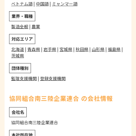
ベトナム語
|
中国語
|
ミャンマー語
業界・職種
製造全般
|
農業
対応エリア
北海道
|
青森県
|
岩手県
|
宮城県
|
秋田県
|
山形県
|
福島県
|
茨城県
団体種別
監理支援機関
|
登録支援機関
協同組合南三陸企業連合 の会社情報
会社名
協同組合南三陸企業連合
本社所在地