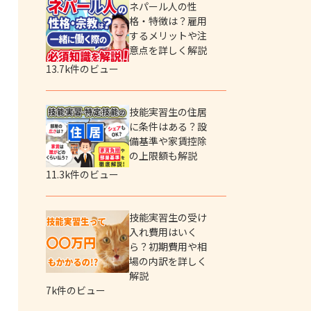
ネパール人の性
格・特徴は？雇用
するメリットや注
意点を詳しく解説
13.7k件のビュー
技能実習生の住居
に条件はある？設
備基準や家賃控除
の上限額も解説
11.3k件のビュー
技能実習生の受け
入れ費用はいく
ら？初期費用や相
場の内訳を詳しく
解説
7k件のビュー