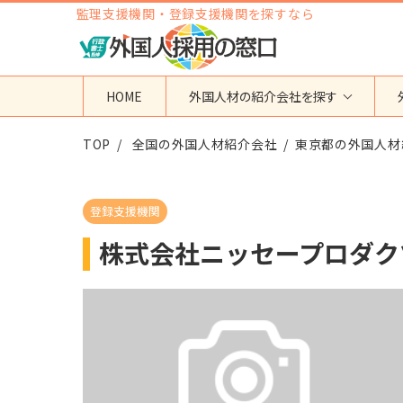
監理支援機関・登録支援機関を探すなら
HOME
外国人材の紹介会社を探す
TOP
地域から検索する
全国の外国人材紹介会社
国籍から検索する
東京都の外国人材
東京都
ベトナム
神奈川県
フィリピン
登録支援機関
埼玉県
インドネシア
株式会社ニッセープロダク
大阪府
ミャンマー
愛知県
カンボジア
福岡県
インド
その他の地域
タイ
ネパール
中国