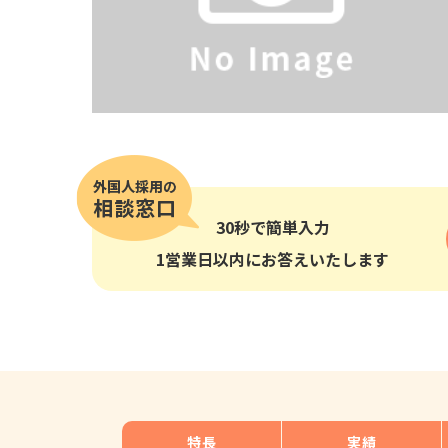
その他の国籍
30秒
で簡単入力
1営業日以内にお答えいたします
特長
実績