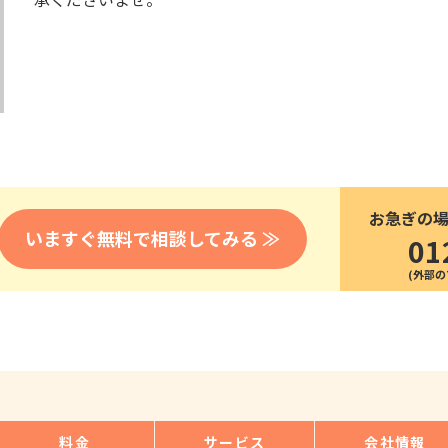
医療
漁業
人事・労務
技能
林業・木材産業
採用サービス・ツール
その他
物流倉庫
資源循環
申請・手続き
リネンサプライ
組織・マネジメント
造船・航空・鉄道
採用市場
通訳・翻訳
IT
お急ぎの
調査・プレスリリース
いますぐ無料で相談してみる ≫
01
営業
お役立ち資料
貿易
講師・教師
その他
販売・接客
料金
サービス
会社情報