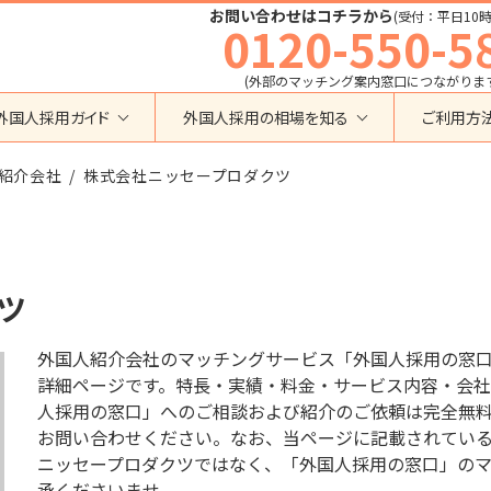
お問い合わせはコチラから
(受付：平日10時
0120-550-5
(外部のマッチング案内窓口につながりま
外国人採用ガイド
外国人採用の相場を知る
ご利用方
特定技能
育成就労外国人の受け入れ相場
紹介会社
在留資格から検索する
株式会社ニッセープロダクツ
業界・職種から検索する
育成就労
特定技能外国人の受け入れ相場
育成就労
建設全般
特定技能
製造全般
技術・人文知識・国際業務
技人国・高度人材の受け入れ相場
技術･人文知識･国際業務
介護
ツ
外国人採用
永住者･定住者･配偶者
清掃・ビルクリーニング
業界別採用
高度専門職
運送・ドライバー
外国人紹介会社のマッチングサービス「外国人採用の窓
留学
自動車整備
詳細ページです。特長・実績・料金・サービス内容・会社
在留資格・ビザ
インターンシップ
人採用の窓口」へのご相談および紹介のご依頼は完全無
宿泊
助成金
お問い合わせください。なお、当ページに記載されているフリ
特定活動
外食
ニッセープロダクツではなく、「外国人採用の窓口」の
介護
農業
教育・研修
承くださいませ。