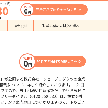
〜19時)
80
完全無料で紹介を依頼する ≫
す)
法
運営会社
ご掲載希望の人材会社様へ
団体種別から探す
監理支援機関
登録支援機関
いますぐ無料で相談してみる
外国人紹介会社
外国人派遣会社
行政書士事務所
口」が公開する株式会社ニッセープロダクツの企業
送り出し機関
情報について、詳しく紹介しております。「外国
料ですので、費用相場や情報確認だけでもお気軽に
ーダイヤル（0120-550-580）は、株式会社
マッチング案内窓口につながりますので、予めご了