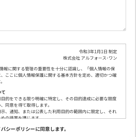
令和3年1月1日 制定
株式会社 アルフォース･ワン
人情報に関する管理の重要性を十分に認識し、「個人情報の保
に、ここに個人情報保護に関する基本方針を定め、適切かつ確
す。
いて
用目的をできる限り明確に特定し、その目的達成に必要な限度
い、同意を得て取得します。
明示、通知、または公表した利用目的の範囲内に限定し、それ
ための措置を講じます。
の取扱いを委託する際は、本人が同意を与えた利用目的の範囲
イバシーポリシーに同意します。