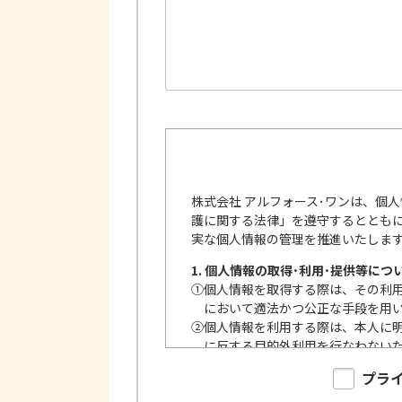
株式会社 アルフォース･ワンは、個
護に関する法律」を遵守するととも
実な個人情報の管理を推進いたしま
1. 個人情報の取得･利用･提供等につ
①
個人情報を取得する際は、その利
において適法かつ公正な手段を用
②
個人情報を利用する際は、本人に
に反する目的外利用を行なわない
③
個人情報を第三者に提供またはそ
プラ
内で、適法にこれを行います。