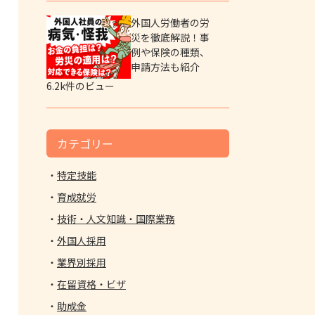
外国人労働者の労
災を徹底解説！事
例や保険の種類、
申請方法も紹介
6.2k件のビュー
カテゴリー
特定技能
育成就労
技術・人文知識・国際業務
外国人採用
業界別採用
在留資格・ビザ
助成金