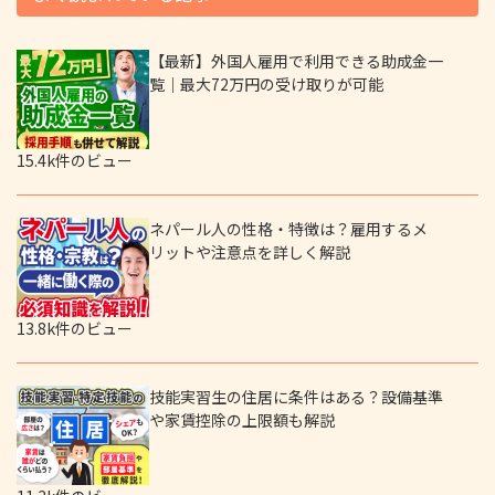
【最新】外国人雇用で利用できる助成金一
覧｜最大72万円の受け取りが可能
15.4k件のビュー
ネパール人の性格・特徴は？雇用するメ
リットや注意点を詳しく解説
13.8k件のビュー
技能実習生の住居に条件はある？設備基準
や家賃控除の上限額も解説