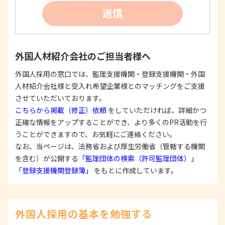
②
個人情報を利用する際は、本人に明示、通知、ま
送信
たは公表した利用目的の範囲内に限定し、それに
反する目的外利用を行なわないための措置を講じ
ます。
③
個人情報を第三者に提供またはその取扱いを委託
外国人材紹介会社のご担当者様へ
する際は、本人が同意を与えた利用目的の範囲内
で、適法にこれを行います。
外国人採用の窓口では、監理支援機関・登録支援機関・外国
人材紹介会社様と受入れ希望企業様とのマッチングをご支援
2. 安全対策の実施について
個人情報の正確性およびその利用の安全性を確保す
させていただいております。
るため、情報セキュリティ対策を始めとする安全措
こちらから掲載（修正）依頼
をしていただければ、詳細かつ
置を構築し、個人情報への不正アクセス、個人情報
正確な情報をアップすることができ、より多くのPR活動を行
の漏洩、滅失または毀損等の的確な防止とセキュリ
うことができますので、お気軽にご連絡ください。
ティの是正に努めます。
なお、当ページは、法務省および厚生労働省（管轄する機関
3. 苦情および相談等に対する適正な対応について
を含む）が公開する
「監理団体の検索（許可監理団体）」
本人からの苦情および相談があった場合には、適切
「登録支援機関登録簿」
をもとに作成しています。
かつ迅速に対応いたします。また、個人情報を提供
された本人の権利を尊重し、本人から自己情報の開
示、訂正、削除、または利用もしくは提供の停止等
を求められたときは、適法かつ遅滞なく応じます。
外国人採用の基本を勉強する