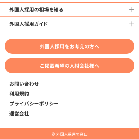
外国人採用の相場を知る
地域から検索する
国籍から検索する
外国人採用ガイド
育成就労外国人の受け入れ相場
在留資格から検索する
特定技能外国人の受け入れ相場
特定技能
団体種別から探す
技人国・高度人材の受け入れ相場
外国人採用をお考えの方へ
育成就労
業界・職種から検索する
技術・人文知識・国際業務
ご掲載希望の人材会社様へ
外国人採用
業界別採用
お問い合わせ
在留資格・ビザ
利用規約
助成金
プライバシーポリシー
教育・研修
運営会社
人事・労務
採用サービス・ツール
© 外国人採用の窓口
申請・手続き