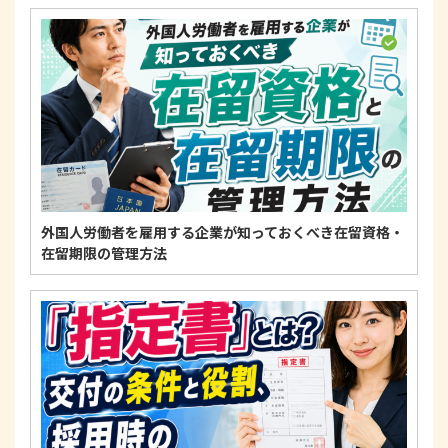
4. 法令・指針・規範の遵守について
適正な個人情報保護の実現のため、個人情報の取扱
いに関する法令、国が定める指針およびその他の規
範を遵守します。
個人情報に関するお問い合わせ窓口
〒125-0061
東京都葛飾区亀有3-21-11 藍ビル202
TEL：
0120-550-580
株式会社 アルフォース･ワン 個人情報保護担当
外国人労働者を雇用する企業が知っておくべき在留資格・
在留期限の管理方法