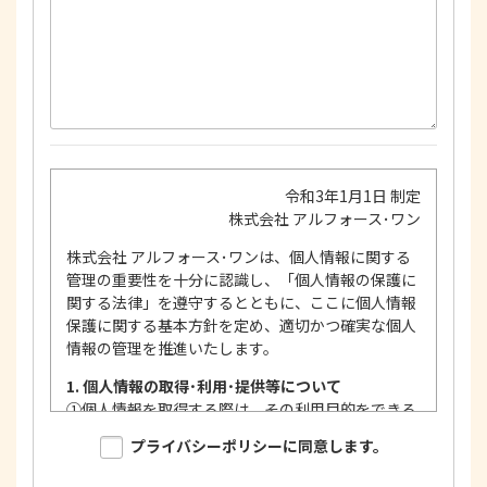
令和3年1月1日 制定
株式会社 アルフォース･ワン
株式会社 アルフォース･ワンは、個人情報に関する
管理の重要性を十分に認識し、「個人情報の保護に
関する法律」を遵守するとともに、ここに個人情報
保護に関する基本方針を定め、適切かつ確実な個人
情報の管理を推進いたします。
1. 個人情報の取得･利用･提供等について
①
個人情報を取得する際は、その利用目的をできる
限り明確に特定し、その目的達成に必要な限度に
プライバシーポリシーに同意します。
おいて適法かつ公正な手段を用い、同意を得て取
得します。