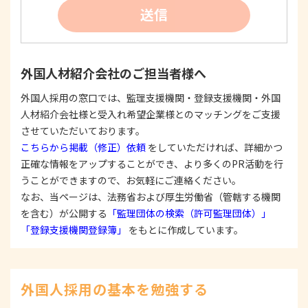
②
個人情報を利用する際は、本人に明示、通知、ま
送信
たは公表した利用目的の範囲内に限定し、それに
反する目的外利用を行なわないための措置を講じ
ます。
③
個人情報を第三者に提供またはその取扱いを委託
外国人材紹介会社のご担当者様へ
する際は、本人が同意を与えた利用目的の範囲内
で、適法にこれを行います。
外国人採用の窓口では、監理支援機関・登録支援機関・外国
人材紹介会社様と受入れ希望企業様とのマッチングをご支援
2. 安全対策の実施について
個人情報の正確性およびその利用の安全性を確保す
させていただいております。
るため、情報セキュリティ対策を始めとする安全措
こちらから掲載（修正）依頼
をしていただければ、詳細かつ
置を構築し、個人情報への不正アクセス、個人情報
正確な情報をアップすることができ、より多くのPR活動を行
の漏洩、滅失または毀損等の的確な防止とセキュリ
うことができますので、お気軽にご連絡ください。
ティの是正に努めます。
なお、当ページは、法務省および厚生労働省（管轄する機関
3. 苦情および相談等に対する適正な対応について
を含む）が公開する
「監理団体の検索（許可監理団体）」
本人からの苦情および相談があった場合には、適切
「登録支援機関登録簿」
をもとに作成しています。
かつ迅速に対応いたします。また、個人情報を提供
された本人の権利を尊重し、本人から自己情報の開
示、訂正、削除、または利用もしくは提供の停止等
を求められたときは、適法かつ遅滞なく応じます。
外国人採用の基本を勉強する