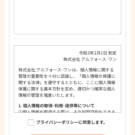
令和3年1月1日 制定
株式会社 アルフォース･ワン
株式会社 アルフォース･ワンは、個人情報に関する
管理の重要性を十分に認識し、「個人情報の保護に
関する法律」を遵守するとともに、ここに個人情報
保護に関する基本方針を定め、適切かつ確実な個人
情報の管理を推進いたします。
1. 個人情報の取得･利用･提供等について
①
個人情報を取得する際は、その利用目的をできる
限り明確に特定し、その目的達成に必要な限度に
プライバシーポリシーに同意します。
おいて適法かつ公正な手段を用い、同意を得て取
得します。