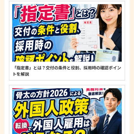
4. 法令・指針・規範の遵守について
適正な個人情報保護の実現のため、個人情報の取扱
いに関する法令、国が定める指針およびその他の規
範を遵守します。
個人情報に関するお問い合わせ窓口
〒125-0061
東京都葛飾区亀有3-21-11 藍ビル202
TEL：
0120-550-580
株式会社 アルフォース･ワン 個人情報保護担当
「指定書」とは？交付の条件と役割、採用時の確認ポイン
トを解説