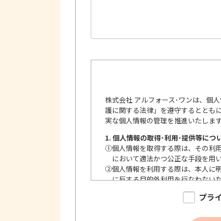
株式会社 アルフォース･ワンは、個
護に関する法律」を遵守するととも
実な個人情報の管理を推進いたしま
1. 個人情報の取得･利用･提供等につ
①
個人情報を取得する際は、その利
において適法かつ公正な手段を用
②
個人情報を利用する際は、本人に
に反する目的外利用を行なわない
③
個人情報を第三者に提供またはそ
プラ
内で、適法にこれを行います。
2. 安全対策の実施について