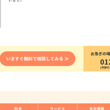
医療
漁業
人事・労務
技能
林業・木材産業
採用サービス・ツール
その他
物流倉庫
資源循環
申請・手続き
リネンサプライ
組織・マネジメント
造船・航空・鉄道
採用市場
通訳・翻訳
IT
お急ぎの
調査・プレスリリース
いますぐ無料で相談してみる ≫
01
営業
お役立ち資料
貿易
講師・教師
その他
販売・接客
料金
サービス
会社情報