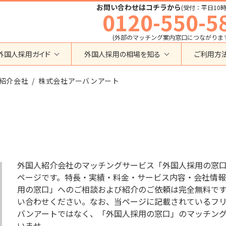
お問い合わせはコチラから
(受付：平日10時
0120-550-5
(外部のマッチング案内窓口につながりま
外国人採用ガイド
外国人採用の相場を知る
ご利用方
特定技能
育成就労外国人の受け入れ相場
紹介会社
在留資格から検索する
株式会社アーバンアート
業界・職種から検索する
育成就労
特定技能外国人の受け入れ相場
育成就労
建設全般
特定技能
製造全般
技術・人文知識・国際業務
技人国・高度人材の受け入れ相場
技術･人文知識･国際業務
介護
外国人採用
永住者･定住者･配偶者
清掃・ビルクリーニング
業界別採用
高度専門職
運送・ドライバー
外国人紹介会社のマッチングサービス「外国人採用の窓
留学
自動車整備
ページです。特長・実績・料金・サービス内容・会社情報
在留資格・ビザ
インターンシップ
用の窓口」へのご相談および紹介のご依頼は完全無料で
宿泊
助成金
い合わせください。なお、当ページに記載されているフリーダ
特定活動
外食
バンアートではなく、「外国人採用の窓口」のマッチン
介護
農業
教育・研修
いませ。