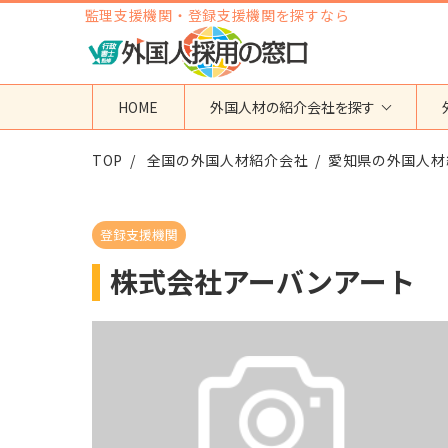
監理支援機関・登録支援機関を探すなら
HOME
外国人材の紹介会社を探す
TOP
地域から検索する
全国の外国人材紹介会社
国籍から検索する
愛知県の外国人材
東京都
ベトナム
神奈川県
フィリピン
登録支援機関
埼玉県
インドネシア
株式会社アーバンアート
大阪府
ミャンマー
愛知県
カンボジア
福岡県
インド
その他の地域
タイ
ネパール
中国