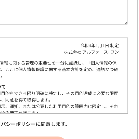
令和3年1月1日 制定
株式会社 アルフォース･ワン
人情報に関する管理の重要性を十分に認識し、「個人情報の保
に、ここに個人情報保護に関する基本方針を定め、適切かつ確
す。
いて
用目的をできる限り明確に特定し、その目的達成に必要な限度
い、同意を得て取得します。
明示、通知、または公表した利用目的の範囲内に限定し、それ
ための措置を講じます。
の取扱いを委託する際は、本人が同意を与えた利用目的の範囲
イバシーポリシーに同意します。