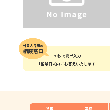
その他の国籍
30秒
で簡単入力
1営業日以内にお答えいたします
特長
実績