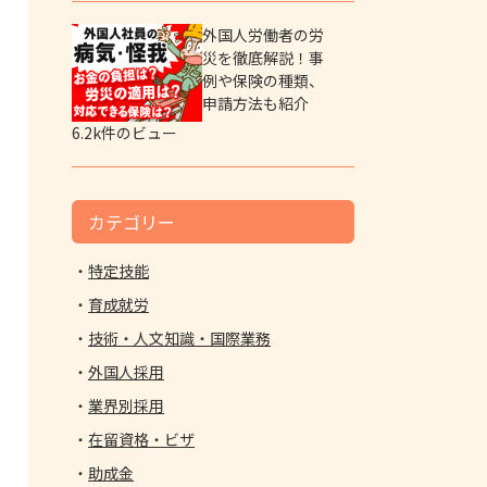
外国人労働者の労
災を徹底解説！事
例や保険の種類、
申請方法も紹介
6.2k件のビュー
カテゴリー
特定技能
育成就労
技術・人文知識・国際業務
外国人採用
業界別採用
在留資格・ビザ
助成金