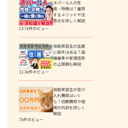
ネパール人の性
格・特徴は？雇用
するメリットや注
意点を詳しく解説
13.7k件のビュー
技能実習生の住居
に条件はある？設
備基準や家賃控除
の上限額も解説
11.3k件のビュー
技能実習生の受け
入れ費用はいく
ら？初期費用や相
場の内訳を詳しく
解説
7k件のビュー