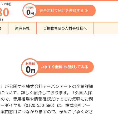
〜19時)
80
完全無料で紹介を依頼する ≫
す)
法
運営会社
ご掲載希望の人材会社様へ
団体種別から探す
監理支援機関
登録支援機関
いますぐ無料で相談してみる
外国人紹介会社
外国人派遣会社
行政書士事務所
口」が公開する株式会社アーバンアートの企業詳細
送り出し機関
について、詳しく紹介しております。「外国人採
すので、費用相場や情報確認だけでもお気軽にお問
イヤル（0120-550-580）は、株式会社アー
グ案内窓口につながりますので、予めご了承くださ