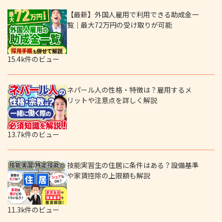
【最新】外国人雇用で利用できる助成金一
覧｜最大72万円の受け取りが可能
15.4k件のビュー
ネパール人の性格・特徴は？雇用するメ
リットや注意点を詳しく解説
13.7k件のビュー
技能実習生の住居に条件はある？設備基準
や家賃控除の上限額も解説
11.3k件のビュー