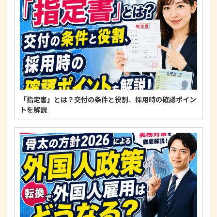
適正な個人情報保護の実現のため、個人情報の取扱
いに関する法令、国が定める指針およびその他の規
範を遵守します。
個人情報に関するお問い合わせ窓口
〒125-0061
東京都葛飾区亀有3-21-11 藍ビル202
TEL：
0120-550-580
株式会社 アルフォース･ワン 個人情報保護担当
「指定書」とは？交付の条件と役割、採用時の確認ポイン
トを解説