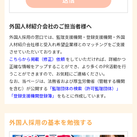
たは公表した利用目的の範囲内に限定し、それに
反する目的外利用を行なわないための措置を講じ
ます。
③
個人情報を第三者に提供またはその取扱いを委託
外国人材紹介会社のご担当者様へ
する際は、本人が同意を与えた利用目的の範囲内
で、適法にこれを行います。
外国人採用の窓口では、監理支援機関・登録支援機関・外国
人材紹介会社様と受入れ希望企業様とのマッチングをご支援
2. 安全対策の実施について
個人情報の正確性およびその利用の安全性を確保す
させていただいております。
るため、情報セキュリティ対策を始めとする安全措
こちらから掲載（修正）依頼
をしていただければ、詳細かつ
置を構築し、個人情報への不正アクセス、個人情報
正確な情報をアップすることができ、より多くのPR活動を行
の漏洩、滅失または毀損等の的確な防止とセキュリ
うことができますので、お気軽にご連絡ください。
ティの是正に努めます。
なお、当ページは、法務省および厚生労働省（管轄する機関
3. 苦情および相談等に対する適正な対応について
を含む）が公開する
「監理団体の検索（許可監理団体）」
本人からの苦情および相談があった場合には、適切
「登録支援機関登録簿」
をもとに作成しています。
かつ迅速に対応いたします。また、個人情報を提供
された本人の権利を尊重し、本人から自己情報の開
示、訂正、削除、または利用もしくは提供の停止等
を求められたときは、適法かつ遅滞なく応じます。
外国人採用の基本を勉強する
4. 法令・指針・規範の遵守について