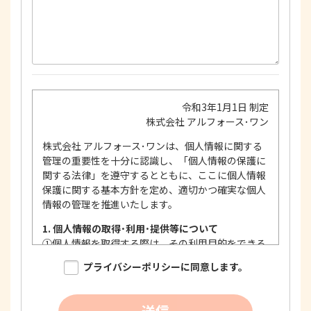
令和3年1月1日 制定
株式会社 アルフォース･ワン
株式会社 アルフォース･ワンは、個人情報に関する
管理の重要性を十分に認識し、「個人情報の保護に
関する法律」を遵守するとともに、ここに個人情報
保護に関する基本方針を定め、適切かつ確実な個人
情報の管理を推進いたします。
1. 個人情報の取得･利用･提供等について
①
個人情報を取得する際は、その利用目的をできる
限り明確に特定し、その目的達成に必要な限度に
プライバシーポリシーに同意します。
おいて適法かつ公正な手段を用い、同意を得て取
得します。
②
個人情報を利用する際は、本人に明示、通知、ま
送信