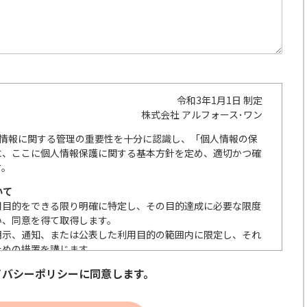
令和3年1月1日 制定
株式会社 アルフォース･ワン
人情報に関する管理の重要性を十分に認識し、「個人情報の保
に、ここに個人情報保護に関する基本方針を定め、適切かつ確
す。
いて
用目的をできる限り明確に特定し、その目的達成に必要な限度
い、同意を得て取得します。
明示、通知、または公表した利用目的の範囲内に限定し、それ
ための措置を講じます。
の取扱いを委託する際は、本人が同意を与えた利用目的の範囲
イバシーポリシーに同意します。