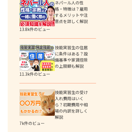
ネパール人の性
格・特徴は？雇用
するメリットや注
意点を詳しく解説
13.8k件のビュー
技能実習生の住居
に条件はある？設
備基準や家賃控除
の上限額も解説
11.3k件のビュー
技能実習生の受け
入れ費用はいく
ら？初期費用や相
場の内訳を詳しく
解説
7k件のビュー