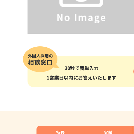
その他の国籍
30秒
で簡単入力
1営業日以内にお答えいたします
特長
実績