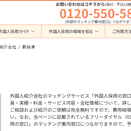
お問い合わせはコチラから
(受付：平日10時
0120-550-5
(外部のマッチング案内窓口につながりま
外国人採用ガイド
外国人採用の相場を知る
ご利用方
特定技能
育成就労外国人の受け入れ相場
紹介会社
在留資格から検索する
鄭詠澤
業界・職種から検索する
育成就労
特定技能外国人の受け入れ相場
育成就労
建設全般
特定技能
製造全般
技術・人文知識・国際業務
技人国・高度人材の受け入れ相場
技術･人文知識･国際業務
介護
外国人採用
永住者･定住者･配偶者
清掃・ビルクリーニング
業界別採用
高度専門職
運送・ドライバー
外国人紹介会社のマッチングサービス「外国人採用の窓
留学
自動車整備
長・実績・料金・サービス内容・会社情報について、詳
在留資格・ビザ
インターンシップ
ご相談および紹介のご依頼は完全無料ですので、費用相
宿泊
助成金
い。なお、当ページに記載されているフリーダイヤル（012
特定活動
外食
用の窓口」のマッチング案内窓口につながりますので、
介護
農業
教育・研修