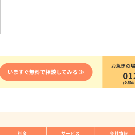
医療
漁業
人事・労務
技能
林業・木材産業
採用サービス・ツール
その他
物流倉庫
資源循環
申請・手続き
リネンサプライ
組織・マネジメント
造船・航空・鉄道
採用市場
通訳・翻訳
IT
お急ぎの
調査・プレスリリース
いますぐ無料で相談してみる ≫
01
営業
お役立ち資料
貿易
講師・教師
その他
販売・接客
料金
サービス
会社情報