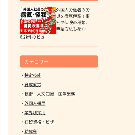
外国人労働者の労
災を徹底解説！事
例や保険の種類、
申請方法も紹介
6.2k件のビュー
カテゴリー
特定技能
育成就労
技術・人文知識・国際業務
外国人採用
業界別採用
在留資格・ビザ
助成金