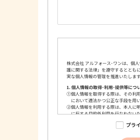
株式会社 アルフォース･ワンは、個
護に関する法律」を遵守するととも
実な個人情報の管理を推進いたしま
1. 個人情報の取得･利用･提供等につ
①
個人情報を取得する際は、その利
において適法かつ公正な手段を用
②
個人情報を利用する際は、本人に
に反する目的外利用を行なわない
③
個人情報を第三者に提供またはそ
プラ
内で、適法にこれを行います。
2. 安全対策の実施について