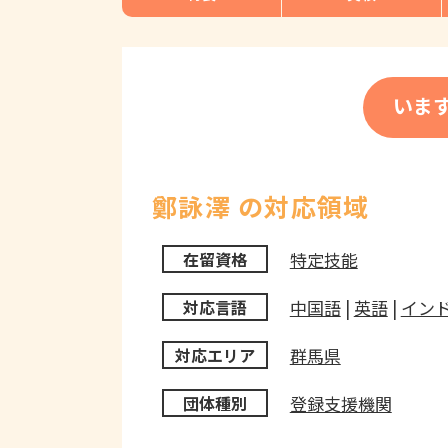
いま
鄭詠澤 の対応領域
特定技能
在留資格
中国語
|
英語
|
イン
対応言語
群馬県
対応エリア
登録支援機関
団体種別