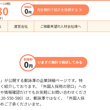
〜19時)
80
完全無料で紹介を依頼する ≫
す)
法
運営会社
ご掲載希望の人材会社様へ
団体種別から探す
監理支援機関
登録支援機関
いますぐ無料で相談してみる
外国人紹介会社
外国人派遣会社
行政書士事務所
口」が公開する鄭詠澤の企業詳細ページです。特
送り出し機関
しく紹介しております。「外国人採用の窓口」への
場や情報確認だけでもお気軽にお問い合わせくださ
0-550-580）は、鄭詠澤ではなく、「外国人採
予めご了承くださいませ。