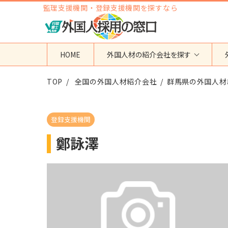
監理支援機関・登録支援機関を探すなら
HOME
外国人材の紹介会社を探す
TOP
地域から検索する
全国の外国人材紹介会社
国籍から検索する
群馬県の外国人材
東京都
ベトナム
神奈川県
フィリピン
登録支援機関
埼玉県
インドネシア
鄭詠澤
大阪府
ミャンマー
愛知県
カンボジア
福岡県
インド
その他の地域
タイ
ネパール
中国