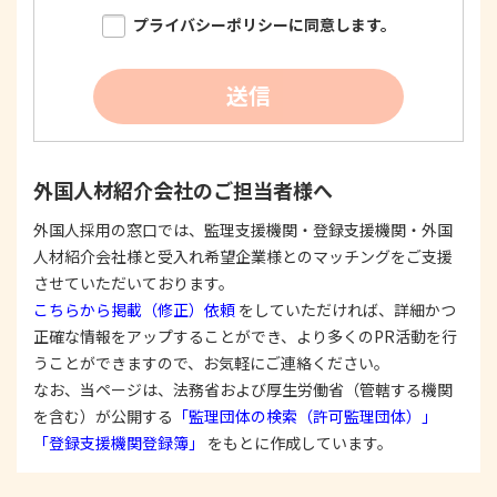
限り明確に特定し、その目的達成に必要な限度に
プライバシーポリシーに同意します。
おいて適法かつ公正な手段を用い、同意を得て取
得します。
②
個人情報を利用する際は、本人に明示、通知、ま
送信
たは公表した利用目的の範囲内に限定し、それに
反する目的外利用を行なわないための措置を講じ
ます。
③
個人情報を第三者に提供またはその取扱いを委託
外国人材紹介会社のご担当者様へ
する際は、本人が同意を与えた利用目的の範囲内
で、適法にこれを行います。
外国人採用の窓口では、監理支援機関・登録支援機関・外国
人材紹介会社様と受入れ希望企業様とのマッチングをご支援
2. 安全対策の実施について
個人情報の正確性およびその利用の安全性を確保す
させていただいております。
るため、情報セキュリティ対策を始めとする安全措
こちらから掲載（修正）依頼
をしていただければ、詳細かつ
置を構築し、個人情報への不正アクセス、個人情報
正確な情報をアップすることができ、より多くのPR活動を行
の漏洩、滅失または毀損等の的確な防止とセキュリ
うことができますので、お気軽にご連絡ください。
ティの是正に努めます。
なお、当ページは、法務省および厚生労働省（管轄する機関
3. 苦情および相談等に対する適正な対応について
を含む）が公開する
「監理団体の検索（許可監理団体）」
本人からの苦情および相談があった場合には、適切
「登録支援機関登録簿」
をもとに作成しています。
かつ迅速に対応いたします。また、個人情報を提供
された本人の権利を尊重し、本人から自己情報の開