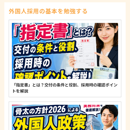
示、訂正、削除、または利用もしくは提供の停止等
を求められたときは、適法かつ遅滞なく応じます。
外国人採用の基本を勉強する
4. 法令・指針・規範の遵守について
適正な個人情報保護の実現のため、個人情報の取扱
いに関する法令、国が定める指針およびその他の規
範を遵守します。
個人情報に関するお問い合わせ窓口
〒125-0061
東京都葛飾区亀有3-21-11 藍ビル202
TEL：
0120-550-580
株式会社 アルフォース･ワン 個人情報保護担当
「指定書」とは？交付の条件と役割、採用時の確認ポイン
トを解説