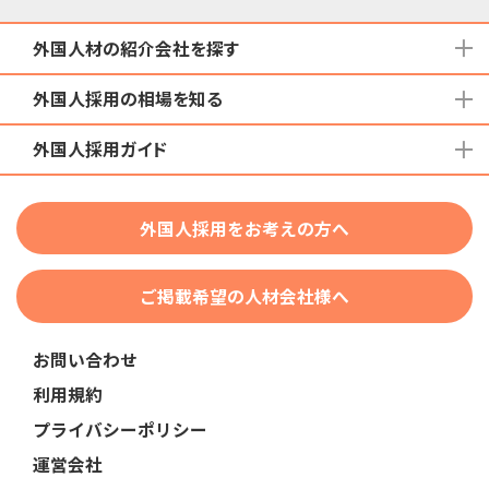
外国人材の紹介会社を探す
外国人採用の相場を知る
地域から検索する
国籍から検索する
外国人採用ガイド
育成就労外国人の受け入れ相場
在留資格から検索する
特定技能外国人の受け入れ相場
特定技能
団体種別から探す
技人国・高度人材の受け入れ相場
外国人採用をお考えの方へ
育成就労
業界・職種から検索する
技術・人文知識・国際業務
ご掲載希望の人材会社様へ
外国人採用
業界別採用
お問い合わせ
在留資格・ビザ
利用規約
助成金
プライバシーポリシー
教育・研修
運営会社
人事・労務