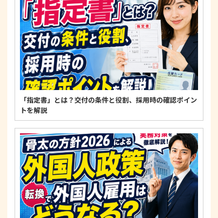
適正な個人情報保護の実現のため、個人情報の取扱
いに関する法令、国が定める指針およびその他の規
範を遵守します。
個人情報に関するお問い合わせ窓口
〒125-0061
東京都葛飾区亀有3-21-11 藍ビル202
TEL：
0120-550-580
株式会社 アルフォース･ワン 個人情報保護担当
「指定書」とは？交付の条件と役割、採用時の確認ポイン
トを解説