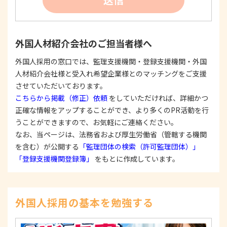
たは公表した利用目的の範囲内に限定し、それに
反する目的外利用を行なわないための措置を講じ
ます。
③
個人情報を第三者に提供またはその取扱いを委託
外国人材紹介会社のご担当者様へ
する際は、本人が同意を与えた利用目的の範囲内
で、適法にこれを行います。
外国人採用の窓口では、監理支援機関・登録支援機関・外国
人材紹介会社様と受入れ希望企業様とのマッチングをご支援
2. 安全対策の実施について
個人情報の正確性およびその利用の安全性を確保す
させていただいております。
るため、情報セキュリティ対策を始めとする安全措
こちらから掲載（修正）依頼
をしていただければ、詳細かつ
置を構築し、個人情報への不正アクセス、個人情報
正確な情報をアップすることができ、より多くのPR活動を行
の漏洩、滅失または毀損等の的確な防止とセキュリ
うことができますので、お気軽にご連絡ください。
ティの是正に努めます。
なお、当ページは、法務省および厚生労働省（管轄する機関
3. 苦情および相談等に対する適正な対応について
を含む）が公開する
「監理団体の検索（許可監理団体）」
本人からの苦情および相談があった場合には、適切
「登録支援機関登録簿」
をもとに作成しています。
かつ迅速に対応いたします。また、個人情報を提供
された本人の権利を尊重し、本人から自己情報の開
示、訂正、削除、または利用もしくは提供の停止等
を求められたときは、適法かつ遅滞なく応じます。
外国人採用の基本を勉強する
4. 法令・指針・規範の遵守について