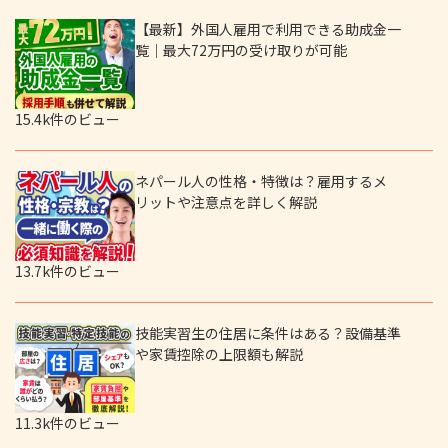
【最新】外国人雇用で利用できる助成金一
覧｜最大72万円の受け取りが可能
15.4k件のビュー
ネパール人の性格・特徴は？雇用するメ
リットや注意点を詳しく解説
13.7k件のビュー
技能実習生の住居に条件はある？設備基準
や家賃控除の上限額も解説
11.3k件のビュー