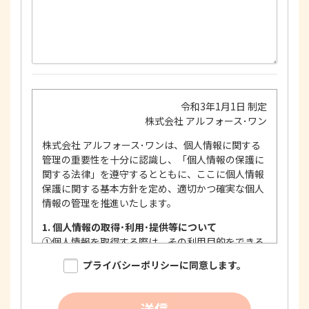
令和3年1月1日 制定
株式会社 アルフォース･ワン
株式会社 アルフォース･ワンは、個人情報に関する
管理の重要性を十分に認識し、「個人情報の保護に
関する法律」を遵守するとともに、ここに個人情報
保護に関する基本方針を定め、適切かつ確実な個人
情報の管理を推進いたします。
1. 個人情報の取得･利用･提供等について
①
個人情報を取得する際は、その利用目的をできる
限り明確に特定し、その目的達成に必要な限度に
プライバシーポリシーに同意します。
おいて適法かつ公正な手段を用い、同意を得て取
得します。
②
個人情報を利用する際は、本人に明示、通知、ま
送信