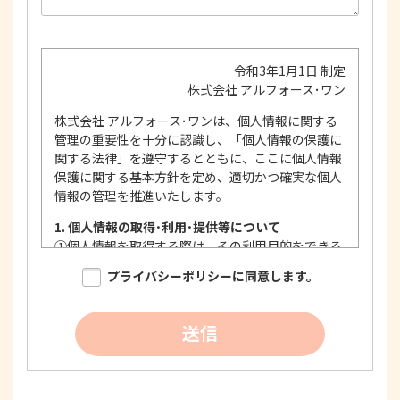
令和3年1月1日 制定
株式会社 アルフォース･ワン
株式会社 アルフォース･ワンは、個人情報に関する
管理の重要性を十分に認識し、「個人情報の保護に
関する法律」を遵守するとともに、ここに個人情報
保護に関する基本方針を定め、適切かつ確実な個人
情報の管理を推進いたします。
1. 個人情報の取得･利用･提供等について
①
個人情報を取得する際は、その利用目的をできる
限り明確に特定し、その目的達成に必要な限度に
プライバシーポリシーに同意します。
おいて適法かつ公正な手段を用い、同意を得て取
得します。
②
個人情報を利用する際は、本人に明示、通知、ま
送信
たは公表した利用目的の範囲内に限定し、それに
反する目的外利用を行なわないための措置を講じ
ます。
③
個人情報を第三者に提供またはその取扱いを委託