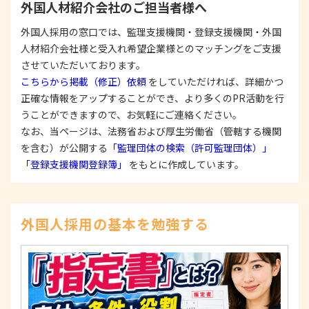
外国人材紹介会社のご担当者様へ
する際は、本人が同意を与えた利用目的の範囲内
で、適法にこれを行います。
外国人採用の窓口では、監理支援機関・登録支援機関・外国
人材紹介会社様と受入れ希望企業様とのマッチングをご支援
2. 安全対策の実施について
個人情報の正確性およびその利用の安全性を確保す
させていただいております。
るため、情報セキュリティ対策を始めとする安全措
こちらから掲載（修正）依頼
をしていただければ、詳細かつ
置を構築し、個人情報への不正アクセス、個人情報
正確な情報をアップすることができ、より多くのPR活動を行
の漏洩、滅失または毀損等の的確な防止とセキュリ
うことができますので、お気軽にご連絡ください。
ティの是正に努めます。
なお、当ページは、法務省および厚生労働省（管轄する機関
3. 苦情および相談等に対する適正な対応について
を含む）が公開する
「監理団体の検索（許可監理団体）」
本人からの苦情および相談があった場合には、適切
「登録支援機関登録簿」
をもとに作成しています。
かつ迅速に対応いたします。また、個人情報を提供
された本人の権利を尊重し、本人から自己情報の開
示、訂正、削除、または利用もしくは提供の停止等
を求められたときは、適法かつ遅滞なく応じます。
外国人採用の基本を勉強する
4. 法令・指針・規範の遵守について
適正な個人情報保護の実現のため、個人情報の取扱
いに関する法令、国が定める指針およびその他の規
範を遵守します。