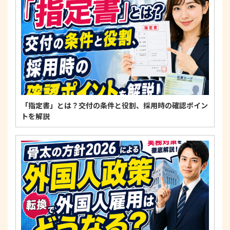
適正な個人情報保護の実現のため、個人情報の取扱
いに関する法令、国が定める指針およびその他の規
範を遵守します。
個人情報に関するお問い合わせ窓口
〒125-0061
東京都葛飾区亀有3-21-11 藍ビル202
TEL：
0120-550-580
株式会社 アルフォース･ワン 個人情報保護担当
「指定書」とは？交付の条件と役割、採用時の確認ポイン
トを解説