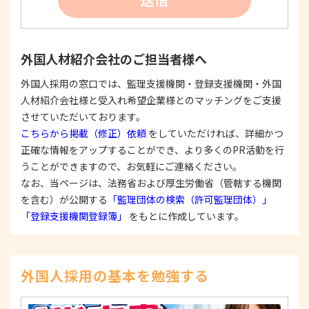
たは公表した利用目的の範囲内に限定し、それに
反する目的外利用を行なわないための措置を講じ
ます。
③
個人情報を第三者に提供またはその取扱いを委託
外国人材紹介会社のご担当者様へ
する際は、本人が同意を与えた利用目的の範囲内
で、適法にこれを行います。
外国人採用の窓口では、監理支援機関・登録支援機関・外国
人材紹介会社様と受入れ希望企業様とのマッチングをご支援
2. 安全対策の実施について
個人情報の正確性およびその利用の安全性を確保す
させていただいております。
るため、情報セキュリティ対策を始めとする安全措
こちらから掲載（修正）依頼
をしていただければ、詳細かつ
置を構築し、個人情報への不正アクセス、個人情報
正確な情報をアップすることができ、より多くのPR活動を行
の漏洩、滅失または毀損等の的確な防止とセキュリ
うことができますので、お気軽にご連絡ください。
ティの是正に努めます。
なお、当ページは、法務省および厚生労働省（管轄する機関
3. 苦情および相談等に対する適正な対応について
を含む）が公開する
「監理団体の検索（許可監理団体）」
本人からの苦情および相談があった場合には、適切
「登録支援機関登録簿」
をもとに作成しています。
かつ迅速に対応いたします。また、個人情報を提供
された本人の権利を尊重し、本人から自己情報の開
示、訂正、削除、または利用もしくは提供の停止等
を求められたときは、適法かつ遅滞なく応じます。
外国人採用の基本を勉強する
4. 法令・指針・規範の遵守について