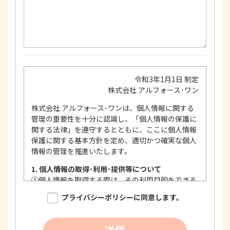
令和3年1月1日 制定
株式会社 アルフォース･ワン
株式会社 アルフォース･ワンは、個人情報に関する
管理の重要性を十分に認識し、「個人情報の保護に
関する法律」を遵守するとともに、ここに個人情報
保護に関する基本方針を定め、適切かつ確実な個人
情報の管理を推進いたします。
1. 個人情報の取得･利用･提供等について
①
個人情報を取得する際は、その利用目的をできる
限り明確に特定し、その目的達成に必要な限度に
プライバシーポリシーに同意します。
おいて適法かつ公正な手段を用い、同意を得て取
得します。
②
個人情報を利用する際は、本人に明示、通知、ま
送信