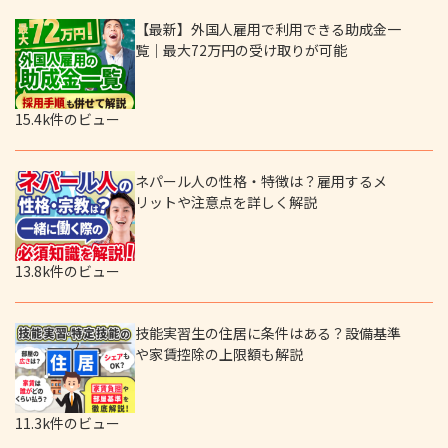
【最新】外国人雇用で利用できる助成金一
覧｜最大72万円の受け取りが可能
15.4k件のビュー
ネパール人の性格・特徴は？雇用するメ
リットや注意点を詳しく解説
13.8k件のビュー
技能実習生の住居に条件はある？設備基準
や家賃控除の上限額も解説
11.3k件のビュー