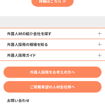
詳細はこちら ≫
外国人材の紹介会社を探す
外国人採用の相場を知る
地域から検索する
国籍から検索する
外国人採用ガイド
育成就労外国人の受け入れ相場
在留資格から検索する
特定技能外国人の受け入れ相場
特定技能
団体種別から探す
技人国・高度人材の受け入れ相場
外国人採用をお考えの方へ
育成就労
業界・職種から検索する
技術・人文知識・国際業務
ご掲載希望の人材会社様へ
外国人採用
業界別採用
お問い合わせ
在留資格・ビザ