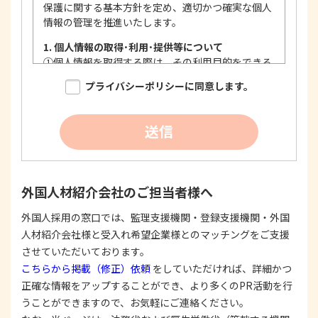
保護に関する基本方針を定め、適切かつ確実な個人
情報の管理を推進いたします。
1. 個人情報の取得･利用･提供等について
①
個人情報を取得する際は、その利用目的をできる
限り明確に特定し、その目的達成に必要な限度に
プライバシーポリシーに同意します。
おいて適法かつ公正な手段を用い、同意を得て取
得します。
②
個人情報を利用する際は、本人に明示、通知、ま
送信
たは公表した利用目的の範囲内に限定し、それに
反する目的外利用を行なわないための措置を講じ
ます。
③
個人情報を第三者に提供またはその取扱いを委託
外国人材紹介会社のご担当者様へ
する際は、本人が同意を与えた利用目的の範囲内
で、適法にこれを行います。
外国人採用の窓口では、監理支援機関・登録支援機関・外国
人材紹介会社様と受入れ希望企業様とのマッチングをご支援
2. 安全対策の実施について
個人情報の正確性およびその利用の安全性を確保す
させていただいております。
るため、情報セキュリティ対策を始めとする安全措
こちらから掲載（修正）依頼
をしていただければ、詳細かつ
置を構築し、個人情報への不正アクセス、個人情報
正確な情報をアップすることができ、より多くのPR活動を行
の漏洩、滅失または毀損等の的確な防止とセキュリ
うことができますので、お気軽にご連絡ください。
ティの是正に努めます。