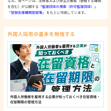
なお、当ページは、法務省および厚生労働省（管轄する機関
3. 苦情および相談等に対する適正な対応について
を含む）が公開する
「監理団体の検索（許可監理団体）」
本人からの苦情および相談があった場合には、適切
「登録支援機関登録簿」
をもとに作成しています。
かつ迅速に対応いたします。また、個人情報を提供
された本人の権利を尊重し、本人から自己情報の開
示、訂正、削除、または利用もしくは提供の停止等
を求められたときは、適法かつ遅滞なく応じます。
外国人採用の基本を勉強する
4. 法令・指針・規範の遵守について
適正な個人情報保護の実現のため、個人情報の取扱
いに関する法令、国が定める指針およびその他の規
範を遵守します。
個人情報に関するお問い合わせ窓口
〒125-0061
東京都葛飾区亀有3-21-11 藍ビル202
TEL：
0120-550-580
株式会社 アルフォース･ワン 個人情報保護担当
外国人労働者を雇用する企業が知っておくべき在留資格・
在留期限の管理方法