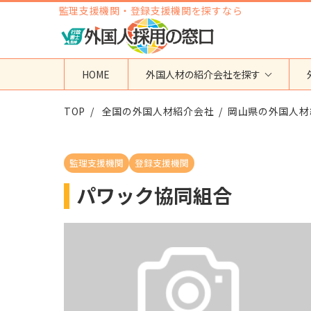
監理支援機関・登録支援機関を探すなら
HOME
外国人材の紹介会社を探す
TOP
地域から検索する
全国の外国人材紹介会社
国籍から検索する
岡山県の外国人材
東京都
ベトナム
神奈川県
フィリピン
監理支援機関
登録支援機関
埼玉県
インドネシア
パワック協同組合
大阪府
ミャンマー
愛知県
カンボジア
福岡県
インド
その他の地域
タイ
ネパール
中国