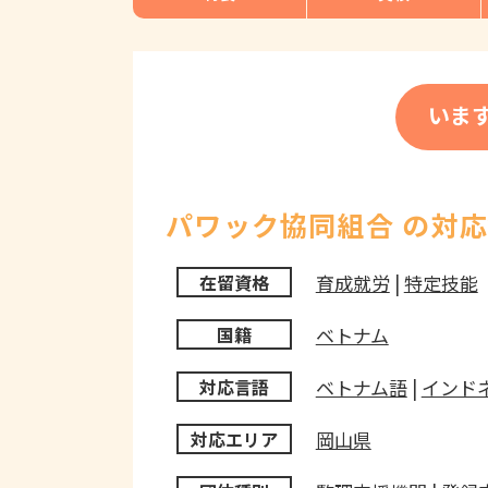
いま
パワック協同組合 の対
育成就労
|
特定技能
在留資格
ベトナム
国籍
ベトナム語
|
インド
対応言語
岡山県
対応エリア