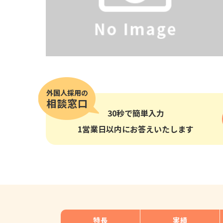
その他の国籍
30秒
で簡単入力
1営業日以内にお答えいたします
特長
実績