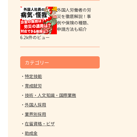
外国人労働者の労
災を徹底解説！事
例や保険の種類、
申請方法も紹介
6.2k件のビュー
カテゴリー
特定技能
育成就労
技術・人文知識・国際業務
外国人採用
業界別採用
在留資格・ビザ
助成金