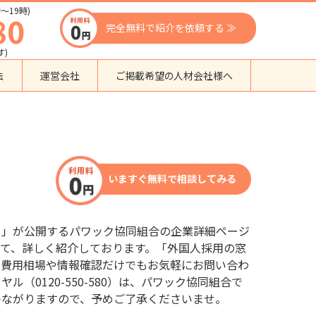
〜19時)
80
完全無料で紹介を依頼する ≫
す)
法
運営会社
ご掲載希望の人材会社様へ
団体種別から探す
監理支援機関
登録支援機関
いますぐ無料で相談してみる
外国人紹介会社
外国人派遣会社
行政書士事務所
口」が公開するパワック協同組合の企業詳細ページ
送り出し機関
て、詳しく紹介しております。「外国人採用の窓
、費用相場や情報確認だけでもお気軽にお問い合わ
（0120-550-580）は、パワック協同組合で
つながりますので、予めご了承くださいませ。