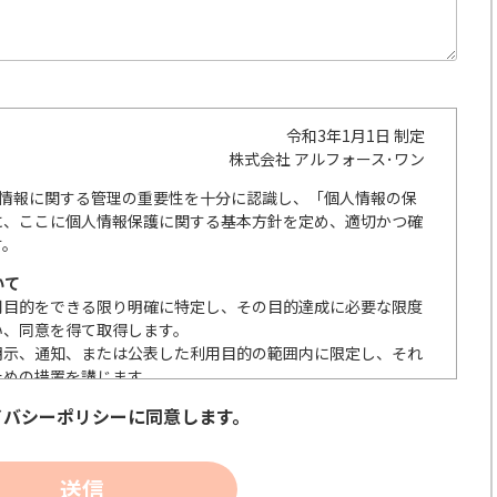
令和3年1月1日 制定
株式会社 アルフォース･ワン
人情報に関する管理の重要性を十分に認識し、「個人情報の保
に、ここに個人情報保護に関する基本方針を定め、適切かつ確
す。
いて
用目的をできる限り明確に特定し、その目的達成に必要な限度
い、同意を得て取得します。
明示、通知、または公表した利用目的の範囲内に限定し、それ
ための措置を講じます。
の取扱いを委託する際は、本人が同意を与えた利用目的の範囲
イバシーポリシーに同意します。
送信
安全性を確保するため、情報セキュリティ対策を始めとする安