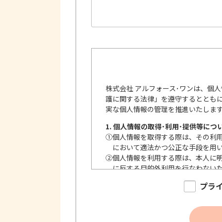
株式会社 アルフォース･ワンは、個
護に関する法律」を遵守するととも
実な個人情報の管理を推進いたしま
1. 個人情報の取得･利用･提供等につ
①
個人情報を取得する際は、その利
において適法かつ公正な手段を用
②
個人情報を利用する際は、本人に
に反する目的外利用を行なわない
③
個人情報を第三者に提供またはそ
プラ
内で、適法にこれを行います。
2. 安全対策の実施について
個人情報の正確性およびその利用の