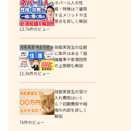
ネパール人の性
格・特徴は？雇用
するメリットや注
意点を詳しく解説
13.7k件のビュー
技能実習生の住居
に条件はある？設
備基準や家賃控除
の上限額も解説
11.3k件のビュー
技能実習生の受け
入れ費用はいく
ら？初期費用や相
場の内訳を詳しく
解説
7k件のビュー