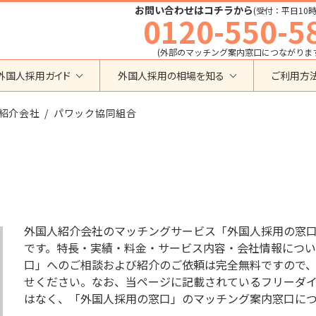
お問い合わせはコチラから
(受付：平日10時
0120-550-5
(外部のマッチング案内窓口につながりま
外国人採用ガイド
外国人採用の相場を知る
ご利用方
特定技能
育成就労外国人の受け入れ相場
紹介会社
在留資格から検索する
パワック協同組合
業界・職種から検索する
育成就労
特定技能外国人の受け入れ相場
育成就労
建設全般
特定技能
製造全般
技術・人文知識・国際業務
技人国・高度人材の受け入れ相場
技術･人文知識･国際業務
介護
外国人採用
永住者･定住者･配偶者
清掃・ビルクリーニング
業界別採用
高度専門職
運送・ドライバー
外国人紹介会社のマッチングサービス「外国人採用の窓
留学
自動車整備
です。特長・実績・料金・サービス内容・会社情報につい
在留資格・ビザ
インターンシップ
口」へのご相談および紹介のご依頼は完全無料ですので
宿泊
助成金
せください。なお、当ページに記載されているフリーダイヤル
特定活動
外食
はなく、「外国人採用の窓口」のマッチング案内窓口に
介護
農業
教育・研修