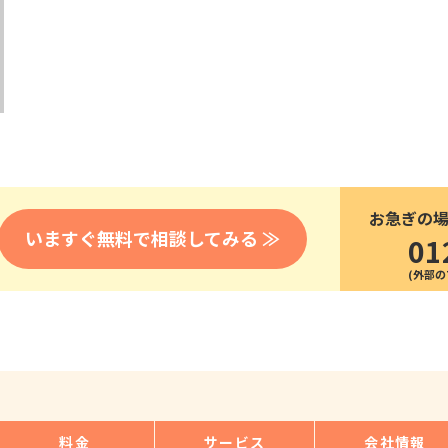
医療
漁業
人事・労務
技能
林業・木材産業
採用サービス・ツール
その他
物流倉庫
資源循環
申請・手続き
リネンサプライ
組織・マネジメント
造船・航空・鉄道
採用市場
通訳・翻訳
IT
お急ぎの
調査・プレスリリース
いますぐ無料で相談してみる ≫
01
営業
お役立ち資料
貿易
講師・教師
その他
販売・接客
料金
サービス
会社情報