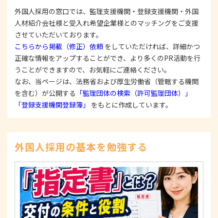
で、適法にこれを行います。
外国人採用の窓口では、監理支援機関・登録支援機関・外国
人材紹介会社様と受入れ希望企業様とのマッチングをご支援
2. 安全対策の実施について
個人情報の正確性およびその利用の安全性を確保す
させていただいております。
るため、情報セキュリティ対策を始めとする安全措
こちらから掲載（修正）依頼
をしていただければ、詳細かつ
置を構築し、個人情報への不正アクセス、個人情報
正確な情報をアップすることができ、より多くのPR活動を行
の漏洩、滅失または毀損等の的確な防止とセキュリ
うことができますので、お気軽にご連絡ください。
ティの是正に努めます。
なお、当ページは、法務省および厚生労働省（管轄する機関
3. 苦情および相談等に対する適正な対応について
を含む）が公開する
「監理団体の検索（許可監理団体）」
本人からの苦情および相談があった場合には、適切
「登録支援機関登録簿」
をもとに作成しています。
かつ迅速に対応いたします。また、個人情報を提供
された本人の権利を尊重し、本人から自己情報の開
示、訂正、削除、または利用もしくは提供の停止等
を求められたときは、適法かつ遅滞なく応じます。
外国人採用の基本を勉強する
4. 法令・指針・規範の遵守について
適正な個人情報保護の実現のため、個人情報の取扱
いに関する法令、国が定める指針およびその他の規
範を遵守します。
個人情報に関するお問い合わせ窓口