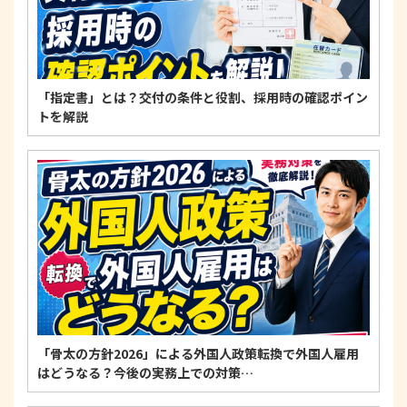
〒125-0061
東京都葛飾区亀有3-21-11 藍ビル202
TEL：
0120-550-580
株式会社 アルフォース･ワン 個人情報保護担当
「指定書」とは？交付の条件と役割、採用時の確認ポイン
トを解説
「骨太の方針2026」による外国人政策転換で外国人雇用
はどうなる？今後の実務上での対策…