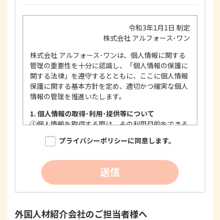
令和3年1月1日 制定
株式会社 アルフォース･ワン
株式会社 アルフォース･ワンは、個人情報に関する
管理の重要性を十分に認識し、「個人情報の保護に
関する法律」を遵守するとともに、ここに個人情報
保護に関する基本方針を定め、適切かつ確実な個人
情報の管理を推進いたします。
1. 個人情報の取得･利用･提供等について
①
個人情報を取得する際は、その利用目的をできる
限り明確に特定し、その目的達成に必要な限度に
プライバシーポリシーに同意します。
おいて適法かつ公正な手段を用い、同意を得て取
得します。
②
個人情報を利用する際は、本人に明示、通知、ま
送信
たは公表した利用目的の範囲内に限定し、それに
反する目的外利用を行なわないための措置を講じ
ます。
③
個人情報を第三者に提供またはその取扱いを委託
外国人材紹介会社のご担当者様へ
する際は、本人が同意を与えた利用目的の範囲内