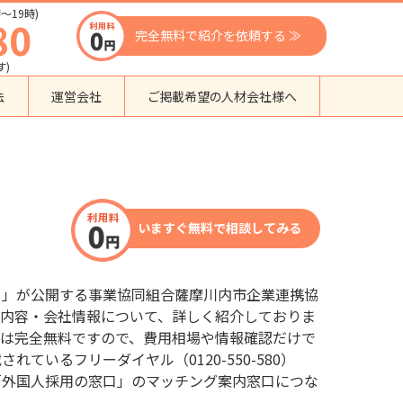
〜19時)
80
完全無料で紹介を依頼する ≫
す)
法
運営会社
ご掲載希望の人材会社様へ
団体種別から探す
監理支援機関
登録支援機関
いますぐ無料で相談してみる
外国人紹介会社
外国人派遣会社
行政書士事務所
口」が公開する事業協同組合薩摩川内市企業連携協
送り出し機関
ス内容・会社情報について、詳しく紹介しておりま
頼は完全無料ですので、費用相場や情報確認だけで
いるフリーダイヤル（0120-550-580）
「外国人採用の窓口」のマッチング案内窓口につな