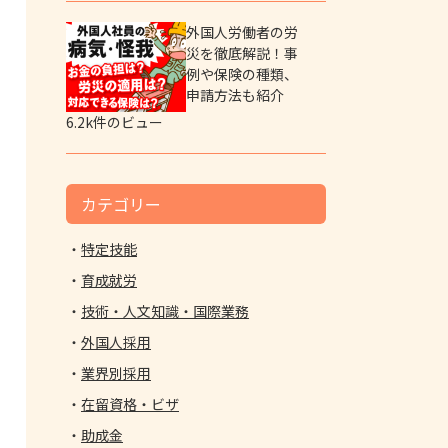
外国人労働者の労
災を徹底解説！事
例や保険の種類、
申請方法も紹介
6.2k件のビュー
カテゴリー
特定技能
育成就労
技術・人文知識・国際業務
外国人採用
業界別採用
在留資格・ビザ
助成金