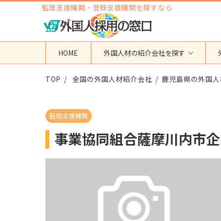
監理支援機関・登録支援機関を探すなら
HOME
外国人材の紹介会社を探す
TOP
地域から検索する
全国の外国人材紹介会社
国籍から検索する
鹿児島県の外国人
東京都
ベトナム
神奈川県
フィリピン
監理支援機関
埼玉県
インドネシア
事業協同組合薩摩川内市企
大阪府
ミャンマー
愛知県
カンボジア
福岡県
インド
その他の地域
タイ
ネパール
中国