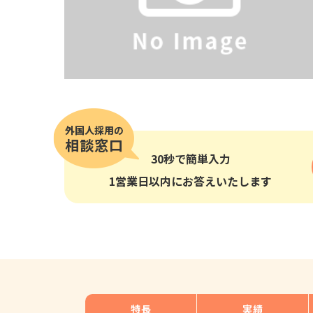
その他の国籍
30秒
で簡単入力
1営業日以内にお答えいたします
特長
実績