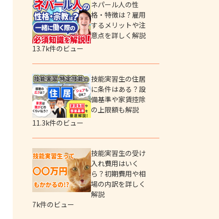
ネパール人の性
格・特徴は？雇用
するメリットや注
意点を詳しく解説
13.7k件のビュー
技能実習生の住居
に条件はある？設
備基準や家賃控除
の上限額も解説
11.3k件のビュー
技能実習生の受け
入れ費用はいく
ら？初期費用や相
場の内訳を詳しく
解説
7k件のビュー