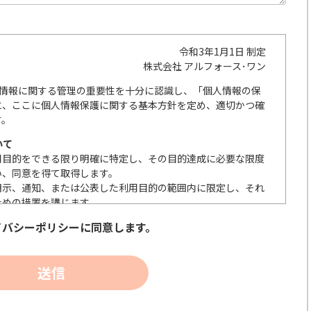
令和3年1月1日 制定
株式会社 アルフォース･ワン
人情報に関する管理の重要性を十分に認識し、「個人情報の保
に、ここに個人情報保護に関する基本方針を定め、適切かつ確
す。
いて
用目的をできる限り明確に特定し、その目的達成に必要な限度
い、同意を得て取得します。
明示、通知、または公表した利用目的の範囲内に限定し、それ
ための措置を講じます。
の取扱いを委託する際は、本人が同意を与えた利用目的の範囲
イバシーポリシーに同意します。
送信
安全性を確保するため、情報セキュリティ対策を始めとする安
アクセス、個人情報の漏洩、滅失または毀損等の的確な防止と