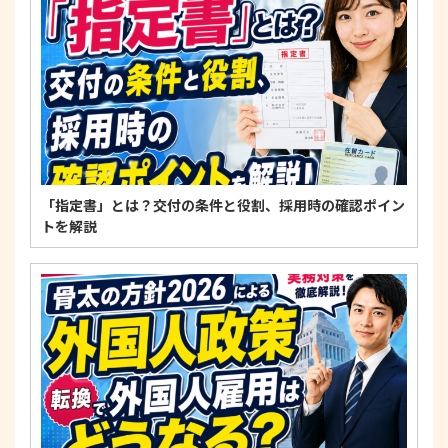
適正な個人情報保護の実現のため、個人情報の取扱
いに関する法令、国が定める指針およびその他の規
範を遵守します。
個人情報に関するお問い合わせ窓口
〒125-0061
東京都葛飾区亀有3-21-11 藍ビル202
TEL：
0120-550-580
株式会社 アルフォース･ワン 個人情報保護担当
「指定書」とは？交付の条件と役割、採用時の確認ポイン
トを解説