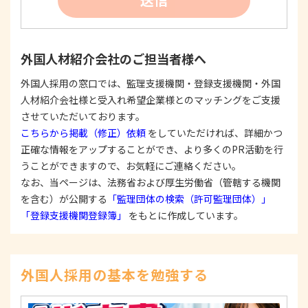
たは公表した利用目的の範囲内に限定し、それに
反する目的外利用を行なわないための措置を講じ
ます。
③
個人情報を第三者に提供またはその取扱いを委託
外国人材紹介会社のご担当者様へ
する際は、本人が同意を与えた利用目的の範囲内
で、適法にこれを行います。
外国人採用の窓口では、監理支援機関・登録支援機関・外国
人材紹介会社様と受入れ希望企業様とのマッチングをご支援
2. 安全対策の実施について
個人情報の正確性およびその利用の安全性を確保す
させていただいております。
るため、情報セキュリティ対策を始めとする安全措
こちらから掲載（修正）依頼
をしていただければ、詳細かつ
置を構築し、個人情報への不正アクセス、個人情報
正確な情報をアップすることができ、より多くのPR活動を行
の漏洩、滅失または毀損等の的確な防止とセキュリ
うことができますので、お気軽にご連絡ください。
ティの是正に努めます。
なお、当ページは、法務省および厚生労働省（管轄する機関
3. 苦情および相談等に対する適正な対応について
を含む）が公開する
「監理団体の検索（許可監理団体）」
本人からの苦情および相談があった場合には、適切
「登録支援機関登録簿」
をもとに作成しています。
かつ迅速に対応いたします。また、個人情報を提供
された本人の権利を尊重し、本人から自己情報の開
示、訂正、削除、または利用もしくは提供の停止等
を求められたときは、適法かつ遅滞なく応じます。
外国人採用の基本を勉強する
4. 法令・指針・規範の遵守について