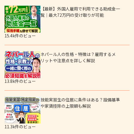
【最新】外国人雇用で利用できる助成金一
覧｜最大72万円の受け取りが可能
15.4k件のビュー
ネパール人の性格・特徴は？雇用するメ
リットや注意点を詳しく解説
13.8k件のビュー
技能実習生の住居に条件はある？設備基準
や家賃控除の上限額も解説
11.3k件のビュー