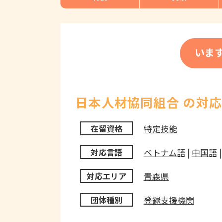
いま
日本人材協同組合 の対
特定技能
在留資格
ベトナム語
|
中国語
対応言語
青森県
対応エリア
登録支援機関
団体種別