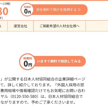
〜19時)
80
完全無料で紹介を依頼する ≫
す)
法
運営会社
ご掲載希望の人材会社様へ
団体種別から探す
監理支援機関
登録支援機関
いますぐ無料で相談してみる
外国人紹介会社
外国人派遣会社
行政書士事務所
口」が公開する日本人材協同組合の企業詳細ページ
送り出し機関
て、詳しく紹介しております。「外国人採用の窓
、費用相場や情報確認だけでもお気軽にお問い合わ
（0120-550-580）は、日本人材協同組合で
つながりますので、予めご了承くださいませ。