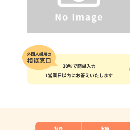
その他の国籍
30秒
で簡単入力
1営業日以内にお答えいたします
特長
実績