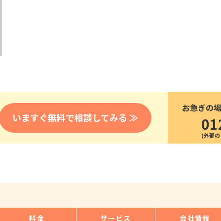
医療
漁業
人事・労務
技能
林業・木材産業
採用サービス・ツール
その他
物流倉庫
資源循環
申請・手続き
リネンサプライ
組織・マネジメント
造船・航空・鉄道
採用市場
通訳・翻訳
IT
お急ぎの
調査・プレスリリース
いますぐ無料で相談してみる ≫
01
営業
お役立ち資料
貿易
講師・教師
その他
販売・接客
料金
サービス
会社情報