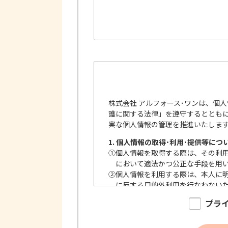
株式会社 アルフォース･ワンは、個
護に関する法律」を遵守するととも
実な個人情報の管理を推進いたしま
1. 個人情報の取得･利用･提供等につ
①
個人情報を取得する際は、その利
において適法かつ公正な手段を用
②
個人情報を利用する際は、本人に
に反する目的外利用を行なわない
③
個人情報を第三者に提供またはそ
プラ
内で、適法にこれを行います。
2. 安全対策の実施について