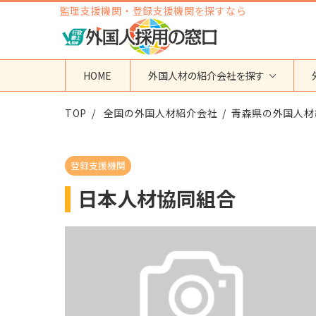
監理支援機関・登録支援機関を探すなら
HOME
外国人材の紹介会社を探す
TOP
地域から検索する
全国の外国人材紹介会社
国籍から検索する
青森県の外国人材
東京都
ベトナム
神奈川県
フィリピン
登録支援機関
埼玉県
インドネシア
日本人材協同組合
大阪府
ミャンマー
愛知県
カンボジア
福岡県
インド
その他の地域
タイ
ネパール
中国