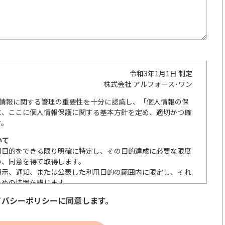
令和3年1月1日 制定
株式会社 アルフォース･ワン
人情報に関する管理の重要性を十分に認識し、「個人情報の保
に、ここに個人情報保護に関する基本方針を定め、適切かつ確
す。
いて
用目的をできる限り明確に特定し、その目的達成に必要な限度
い、同意を得て取得します。
明示、通知、または公表した利用目的の範囲内に限定し、それ
ための措置を講じます。
の取扱いを委託する際は、本人が同意を与えた利用目的の範囲
イバシーポリシーに同意します。