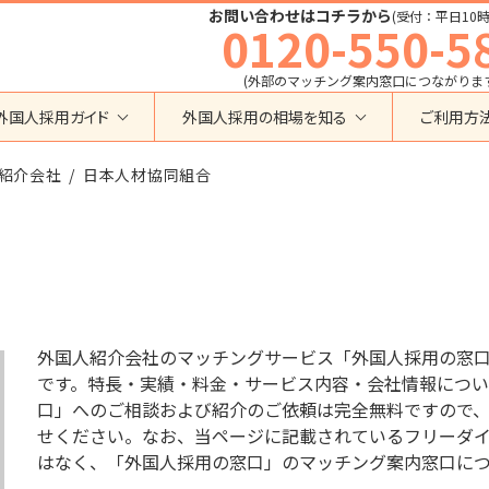
お問い合わせはコチラから
(受付：平日10時
0120-550-5
(外部のマッチング案内窓口につながりま
外国人採用ガイド
外国人採用の相場を知る
ご利用方
特定技能
育成就労外国人の受け入れ相場
紹介会社
在留資格から検索する
日本人材協同組合
業界・職種から検索する
育成就労
特定技能外国人の受け入れ相場
育成就労
建設全般
特定技能
製造全般
技術・人文知識・国際業務
技人国・高度人材の受け入れ相場
技術･人文知識･国際業務
介護
外国人採用
永住者･定住者･配偶者
清掃・ビルクリーニング
業界別採用
高度専門職
運送・ドライバー
外国人紹介会社のマッチングサービス「外国人採用の窓
留学
自動車整備
です。特長・実績・料金・サービス内容・会社情報につい
在留資格・ビザ
インターンシップ
口」へのご相談および紹介のご依頼は完全無料ですので
宿泊
助成金
せください。なお、当ページに記載されているフリーダイヤル
特定活動
外食
はなく、「外国人採用の窓口」のマッチング案内窓口に
介護
農業
教育・研修