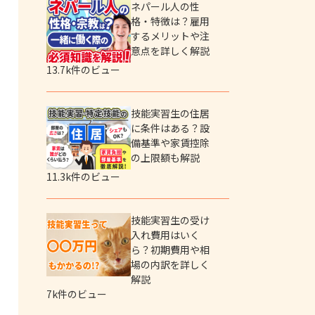
ネパール人の性
格・特徴は？雇用
するメリットや注
意点を詳しく解説
13.7k件のビュー
技能実習生の住居
に条件はある？設
備基準や家賃控除
の上限額も解説
11.3k件のビュー
技能実習生の受け
入れ費用はいく
ら？初期費用や相
場の内訳を詳しく
解説
7k件のビュー