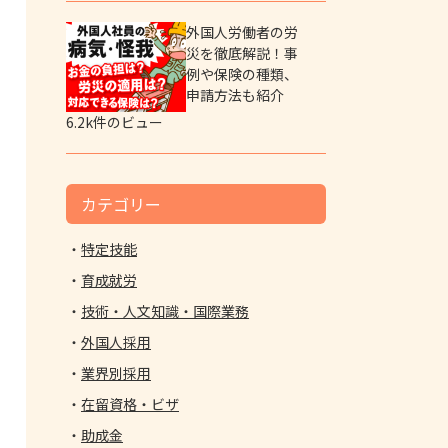
外国人労働者の労
災を徹底解説！事
例や保険の種類、
申請方法も紹介
6.2k件のビュー
カテゴリー
特定技能
育成就労
技術・人文知識・国際業務
外国人採用
業界別採用
在留資格・ビザ
助成金