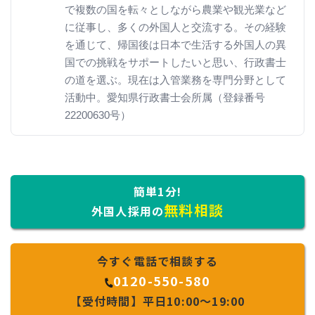
で複数の国を転々としながら農業や観光業など
に従事し、多くの外国人と交流する。その経験
を通じて、帰国後は日本で生活する外国人の異
国での挑戦をサポートしたいと思い、行政書士
の道を選ぶ。現在は入管業務を専門分野として
活動中。愛知県行政書士会所属（登録番号
22200630号）
簡単1分!
無料相談
外国人採用の
今すぐ電話で相談する
0120-550-580
【受付時間】平日10:00～19:00