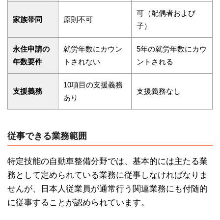
可（配偶者および
家族帯同
原則不可
子）
永住申請の
就労年数にカウン
5年の就労年数にカウ
年数要件
トされない
ントされる
10項目の支援義務
支援義務
支援義務なし
あり
従事できる業務範囲
特定技能の自動車整備分野では、基本的には主たる業
務として定められている業務に従事しなければなりま
せんが、日本人従業員が通常行う関連業務にも付随的
に従事することが認められています。