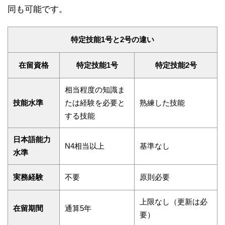
同も可能です。
特定技能1号と2号の違い
在留資格
特定技能1号
特定技能2号
相当程度の知識ま
技能水準
たは経験を必要と
熟練した技能
する技能
日本語能力
N4相当以上
基準なし
水準
実務経験
不要
原則必要
上限なし（更新は必
在留期間
通算5年
要）