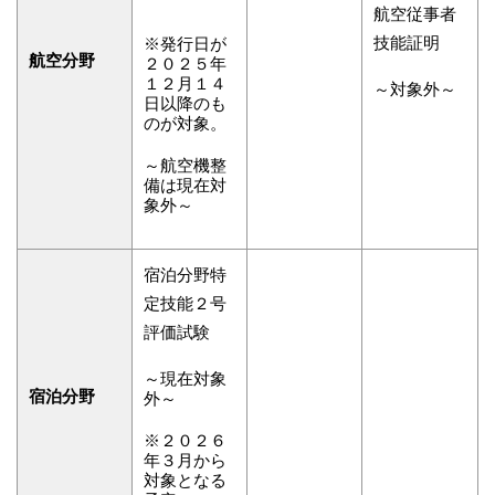
航空従事者
技能証明
※発行日が
航空分野
２０２５年
１２月１４
～対象外～
日以降のも
のが対象。
～航空機整
備は現在対
象外～
宿泊分野特
定技能２号
評価試験
～現在対象
宿泊分野
外～
※２０２６
年３月から
対象となる