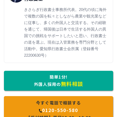
きさらぎ行政書士事務所代表。20代の頃に海外
で複数の国を転々としながら農業や観光業など
に従事し、多くの外国人と交流する。その経験
を通じて、帰国後は日本で生活する外国人の異
国での挑戦をサポートしたいと思い、行政書士
の道を選ぶ。現在は入管業務を専門分野として
活動中。愛知県行政書士会所属（登録番号
22200630号）
簡単1分!
無料相談
外国人採用の
今すぐ電話で相談する
0120-550-580