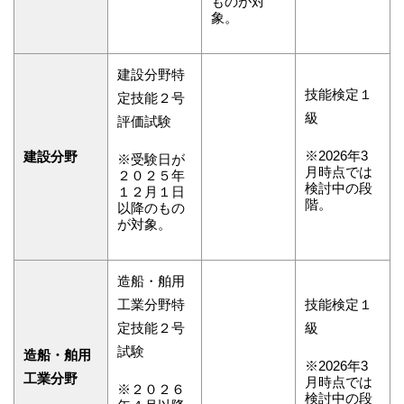
ものが対
象。
建設分野特
技能検定１
定技能２号
級
評価試験
※2026年3
建設分野
※受験日が
月時点では
２０２５年
検討中の段
１２月１日
階。
以降のもの
が対象。
造船・舶用
工業分野特
技能検定１
定技能２号
級
試験
造船・舶用
※2026年3
工業分野
月時点では
※２０２６
検討中の段