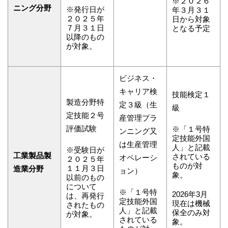
※２０２６
ニング分野
※発行日が
年３月３１
２０２５年
日から対象
７月３１日
となる予定
以降のもの
が対象。
ビジネス・
キャリア検
技能検定１
製造分野特
定３級（生
級
定技能２号
産管理プラ
評価試験
※「１号特
ンニング又
定技能外国
は生産管理
人」と記載
※受験日が
工業製品製
されている
オペレーシ
２０２５年
ものが対
１１月３日
造業分野
ョン）
象。
以前のもの
について
※「１号特
2026年3月
は、再発行
定技能外国
現在は機械
されたもの
人」と記載
保全のみ対
が対象。
されている
象。