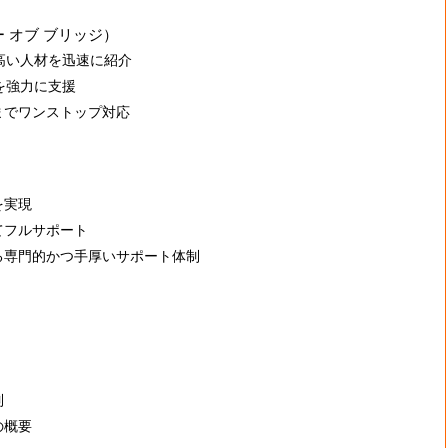
ー オブ ブリッジ）
高い人材を迅速に紹介
を強力に支援
までワンストップ対応
を実現
てフルサポート
る専門的かつ手厚いサポート体制
制
の概要