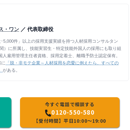
ース・ワン
／ 代表取締役
･5,000件」以上の採用支援実績を持つ人材採用コンサルタン
機関）に所属し、技能実習生・特定技能外国人の採用にも取り組
国人雇用管理主任者資格、採用定着士、離職予防士認定保有。
書に
「脱・非モテ企業～人材採用を恋愛に例えたら、すべての
」
がある。
今すぐ電話で相談する
0120-550-580
【受付時間】平日10:00～19:00