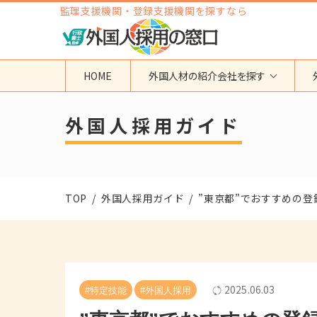
監理支援機関・登録支援機関を探すなら
HOME
外国人材の紹介会社を探す
地域から検索する
国籍から検索する
外国人採用ガイド
東京都
ベトナム
神奈川県
フィリピン
埼玉県
インドネシア
TOP
外国人採用ガイド
”東京都”でおすすめの登
大阪府
ミャンマー
愛知県
カンボジア
福岡県
インド
その他の地域
タイ
ネパール
2025.06.03
#特定技能
#外国人採用
中国