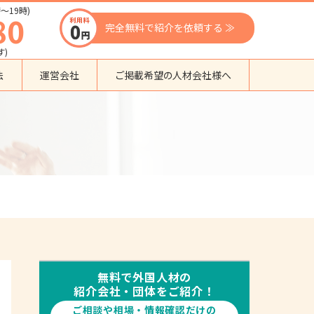
〜19時)
80
完全無料で紹介を依頼する ≫
す)
法
運営会社
ご掲載希望の人材会社様へ
団体種別から探す
監理支援機関
登録支援機関
外国人紹介会社
外国人派遣会社
行政書士事務所
送り出し機関
無料で外国人材の
紹介会社・団体をご紹介！
ご相談や相場・情報確認だけの