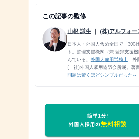
この記事の監修
山根 謙生
｜
(株)アルフォ
日本人・外国人含め全国で「300社
ト。監理支援機関（兼 登録支援
んでいる。
外国人雇用労務士
、外
(一社)外国人雇用協議会所属。著
問題は驚くほどシンプルだった～
簡単1分!
無料相談
外国人採用の