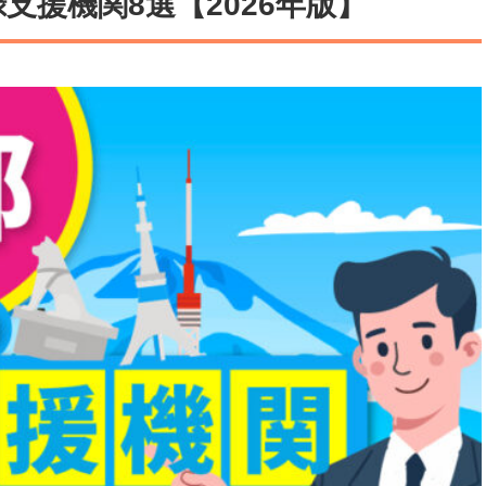
支援機関8選【2026年版】
医療
漁業
人事・労務
技能
林業・木材産業
採用サービス・ツール
その他
物流倉庫
資源循環
申請・手続き
リネンサプライ
組織・マネジメント
造船・航空・鉄道
採用市場
通訳・翻訳
IT
調査・プレスリリース
営業
お役立ち資料
貿易
講師・教師
その他
販売・接客