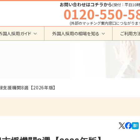
お問い合わせはコチラから
(受付：平日10時
0120-550-5
(外部のマッチング案内窓口につながりま
外国人採用ガイド
外国人採用の相場を知る
ご利用方
特定技能
育成就労外国人の受け入れ相場
在留資格から検索する
業界・職種から検索する
育成就労
特定技能外国人の受け入れ相場
育成就労
建設全般
特定技能
製造全般
技術・人文知識・国際業務
技人国・高度人材の受け入れ相場
技術･人文知識･国際業務
介護
外国人採用
録支援機関8選【2026年版】
永住者･定住者･配偶者
清掃・ビルクリーニング
業界別採用
高度専門職
運送・ドライバー
留学
自動車整備
在留資格・ビザ
インターンシップ
宿泊
助成金
特定活動
外食
介護
農業
教育・研修