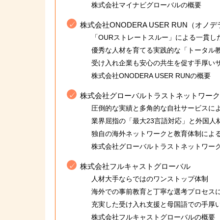
株式会社マイナビグローバルの概要
株式会社ONODERA USER RUN（オ
「OURストレートスルー」による一貫し
優秀な人材を育てる実践的な「トータル
受け入れ企業も安心の共生を促す手厚い
株式会社ONODERA USER RUNの概要
株式会社グローバルトラストネットワーク
圧倒的な実績と多角的な自社サービスに
業界屈指の「最大23言語対応」と外国人
独自の海外ネットワークと教育体制によ
株式会社グローバルトラストネットワー
株式会社フルキャストグローバル
人材大手ならではのワンストップ体制
海外での事前教育と丁寧な選考プロセス
充実した受け入れ支援と母国語での手厚
株式会社フルキャストグローバルの概要