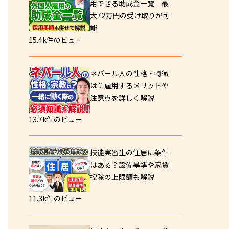
用できる助成金一覧｜最
大72万円の受け取りが可
能
15.4k件のビュー
ネパール人の性格・特徴
は？雇用するメリットや
注意点を詳しく解説
13.7k件のビュー
技能実習生の住居に条件
はある？設備基準や家賃
控除の上限額も解説
11.3k件のビュー