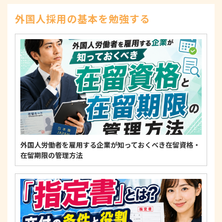
示、訂正、削除、または利用もしくは提供の停止等
を求められたときは、適法かつ遅滞なく応じます。
外国人採用の基本を勉強する
4. 法令・指針・規範の遵守について
適正な個人情報保護の実現のため、個人情報の取扱
いに関する法令、国が定める指針およびその他の規
範を遵守します。
個人情報に関するお問い合わせ窓口
〒125-0061
東京都葛飾区亀有3-21-11 藍ビル202
TEL：
0120-550-580
株式会社 アルフォース･ワン 個人情報保護担当
外国人労働者を雇用する企業が知っておくべき在留資格・
在留期限の管理方法