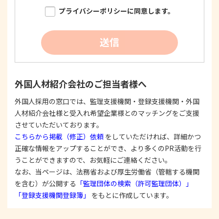
限り明確に特定し、その目的達成に必要な限度に
プライバシーポリシーに同意します。
おいて適法かつ公正な手段を用い、同意を得て取
得します。
②
個人情報を利用する際は、本人に明示、通知、ま
送信
たは公表した利用目的の範囲内に限定し、それに
反する目的外利用を行なわないための措置を講じ
ます。
③
個人情報を第三者に提供またはその取扱いを委託
外国人材紹介会社のご担当者様へ
する際は、本人が同意を与えた利用目的の範囲内
で、適法にこれを行います。
外国人採用の窓口では、監理支援機関・登録支援機関・外国
人材紹介会社様と受入れ希望企業様とのマッチングをご支援
2. 安全対策の実施について
個人情報の正確性およびその利用の安全性を確保す
させていただいております。
るため、情報セキュリティ対策を始めとする安全措
こちらから掲載（修正）依頼
をしていただければ、詳細かつ
置を構築し、個人情報への不正アクセス、個人情報
正確な情報をアップすることができ、より多くのPR活動を行
の漏洩、滅失または毀損等の的確な防止とセキュリ
うことができますので、お気軽にご連絡ください。
ティの是正に努めます。
なお、当ページは、法務省および厚生労働省（管轄する機関
3. 苦情および相談等に対する適正な対応について
を含む）が公開する
「監理団体の検索（許可監理団体）」
本人からの苦情および相談があった場合には、適切
「登録支援機関登録簿」
をもとに作成しています。
かつ迅速に対応いたします。また、個人情報を提供
された本人の権利を尊重し、本人から自己情報の開