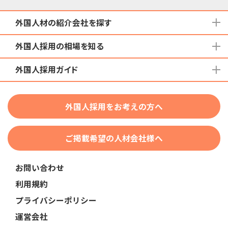
外国人材の紹介会社を探す
外国人採用の相場を知る
地域から検索する
国籍から検索する
外国人採用ガイド
育成就労外国人の受け入れ相場
在留資格から検索する
特定技能外国人の受け入れ相場
特定技能
団体種別から探す
技人国・高度人材の受け入れ相場
外国人採用をお考えの方へ
育成就労
業界・職種から検索する
技術・人文知識・国際業務
ご掲載希望の人材会社様へ
外国人採用
業界別採用
お問い合わせ
在留資格・ビザ
利用規約
助成金
プライバシーポリシー
教育・研修
運営会社
人事・労務