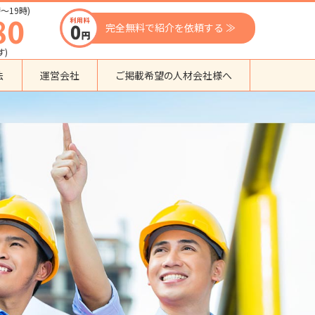
〜19時)
80
完全無料で紹介を依頼する ≫
す)
法
運営会社
ご掲載希望の人材会社様へ
団体種別から探す
監理支援機関
登録支援機関
外国人紹介会社
外国人派遣会社
行政書士事務所
送り出し機関