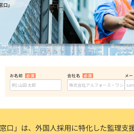
医療
漁業
人事・労務
技能
林業・木材産業
採用サービス・ツール
その他
物流倉庫
資源循環
申請・手続き
リネンサプライ
組織・マネジメント
造船・航空・鉄道
採用市場
通訳・翻訳
IT
調査・プレスリリース
営業
お名前
会社名
メー
必須
必須
お役立ち資料
貿易
講師・教師
その他
販売・接客
窓口」は、
外国人採用に特化した監理支