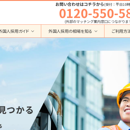
お問い合わせはコチラから
(受付：平日10時
0120-550-5
(外部のマッチング案内窓口につながりま
外国人採用ガイド
外国人採用の相場を知る
ご利用方
特定技能
育成就労外国人の受け入れ相場
在留資格から検索する
業界・職種から検索する
育成就労
特定技能外国人の受け入れ相場
育成就労
建設全般
特定技能
製造全般
技術・人文知識・国際業務
技人国・高度人材の受け入れ相場
技術･人文知識･国際業務
介護
外国人採用
永住者･定住者･配偶者
清掃・ビルクリーニング
業界別採用
高度専門職
運送・ドライバー
留学
自動車整備
在留資格・ビザ
インターンシップ
宿泊
助成金
特定活動
外食
介護
農業
教育・研修