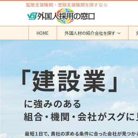
監理支援機関・登録支援機関を探すなら
HOME
外国人材の紹介会社を探す
地域から検索する
国籍から検索する
東京都
ベトナム
神奈川県
フィリピン
埼玉県
インドネシア
大阪府
ミャンマー
愛知県
カンボジア
福岡県
インド
その他の地域
タイ
ネパール
中国