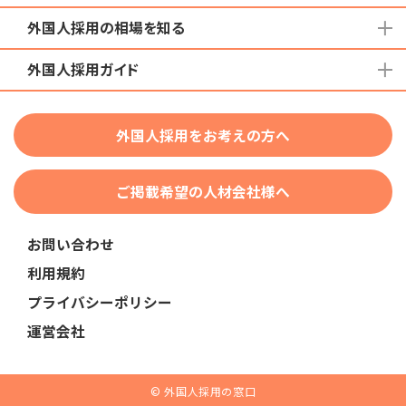
外国人採用の相場を知る
地域から検索する
国籍から検索する
外国人採用ガイド
育成就労外国人の受け入れ相場
在留資格から検索する
特定技能外国人の受け入れ相場
特定技能
団体種別から探す
技人国・高度人材の受け入れ相場
外国人採用をお考えの方へ
育成就労
業界・職種から検索する
技術・人文知識・国際業務
ご掲載希望の人材会社様へ
外国人採用
業界別採用
お問い合わせ
在留資格・ビザ
利用規約
助成金
プライバシーポリシー
教育・研修
運営会社
人事・労務
採用サービス・ツール
© 外国人採用の窓口
申請・手続き