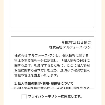
令和3年1月1日 制定
株式会社 アルフォース･ワン
株式会社 アルフォース･ワンは、個人情報に関する
管理の重要性を十分に認識し、「個人情報の保護に
関する法律」を遵守するとともに、ここに個人情報
保護に関する基本方針を定め、適切かつ確実な個人
情報の管理を推進いたします。
1. 個人情報の取得･利用･提供等について
①
個人情報を取得する際は、その利用目的をできる
限り明確に特定し、その目的達成に必要な限度に
プライバシーポリシーに同意します。
おいて適法かつ公正な手段を用い、同意を得て取
得します。