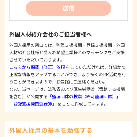
②
個人情報を利用する際は、本人に明示、通知、ま
送信
たは公表した利用目的の範囲内に限定し、それに
反する目的外利用を行なわないための措置を講じ
ます。
③
個人情報を第三者に提供またはその取扱いを委託
外国人材紹介会社のご担当者様へ
する際は、本人が同意を与えた利用目的の範囲内
で、適法にこれを行います。
外国人採用の窓口では、監理支援機関・登録支援機関・外国
人材紹介会社様と受入れ希望企業様とのマッチングをご支援
2. 安全対策の実施について
個人情報の正確性およびその利用の安全性を確保す
させていただいております。
るため、情報セキュリティ対策を始めとする安全措
こちらから掲載（修正）依頼
をしていただければ、詳細かつ
置を構築し、個人情報への不正アクセス、個人情報
正確な情報をアップすることができ、より多くのPR活動を行
の漏洩、滅失または毀損等の的確な防止とセキュリ
うことができますので、お気軽にご連絡ください。
ティの是正に努めます。
なお、当ページは、法務省および厚生労働省（管轄する機関
3. 苦情および相談等に対する適正な対応について
を含む）が公開する
「監理団体の検索（許可監理団体）」
本人からの苦情および相談があった場合には、適切
「登録支援機関登録簿」
をもとに作成しています。
かつ迅速に対応いたします。また、個人情報を提供
された本人の権利を尊重し、本人から自己情報の開
示、訂正、削除、または利用もしくは提供の停止等
を求められたときは、適法かつ遅滞なく応じます。
外国人採用の基本を勉強する