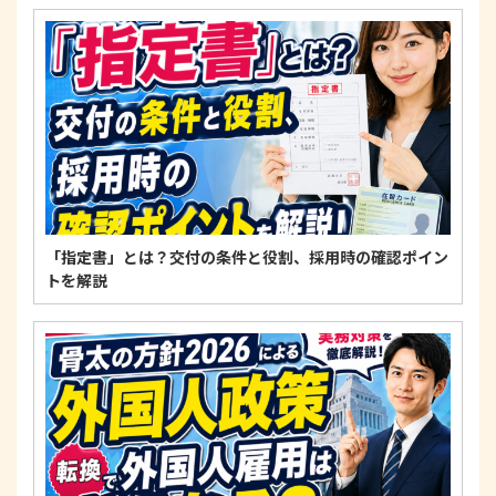
4. 法令・指針・規範の遵守について
適正な個人情報保護の実現のため、個人情報の取扱
いに関する法令、国が定める指針およびその他の規
範を遵守します。
個人情報に関するお問い合わせ窓口
〒125-0061
東京都葛飾区亀有3-21-11 藍ビル202
TEL：
0120-550-580
株式会社 アルフォース･ワン 個人情報保護担当
「指定書」とは？交付の条件と役割、採用時の確認ポイン
トを解説