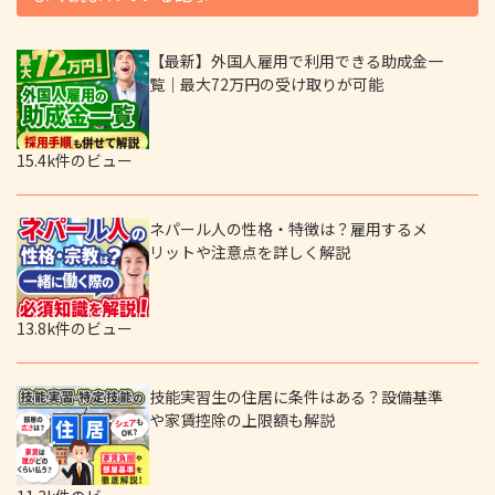
【最新】外国人雇用で利用できる助成金一
覧｜最大72万円の受け取りが可能
15.4k件のビュー
ネパール人の性格・特徴は？雇用するメ
リットや注意点を詳しく解説
13.8k件のビュー
技能実習生の住居に条件はある？設備基準
や家賃控除の上限額も解説