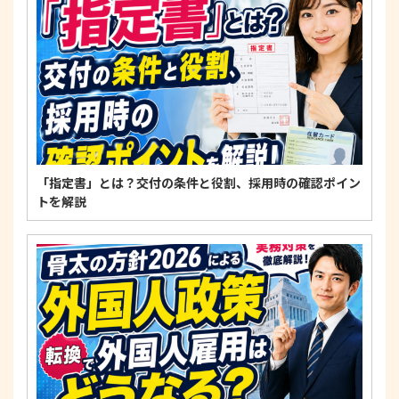
適正な個人情報保護の実現のため、個人情報の取扱
いに関する法令、国が定める指針およびその他の規
範を遵守します。
個人情報に関するお問い合わせ窓口
〒125-0061
東京都葛飾区亀有3-21-11 藍ビル202
TEL：
0120-550-580
株式会社 アルフォース･ワン 個人情報保護担当
「指定書」とは？交付の条件と役割、採用時の確認ポイン
トを解説