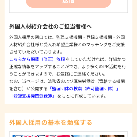
たは公表した利用目的の範囲内に限定し、それに
反する目的外利用を行なわないための措置を講じ
ます。
③
個人情報を第三者に提供またはその取扱いを委託
外国人材紹介会社のご担当者様へ
する際は、本人が同意を与えた利用目的の範囲内
で、適法にこれを行います。
外国人採用の窓口では、監理支援機関・登録支援機関・外国
人材紹介会社様と受入れ希望企業様とのマッチングをご支援
2. 安全対策の実施について
個人情報の正確性およびその利用の安全性を確保す
させていただいております。
るため、情報セキュリティ対策を始めとする安全措
こちらから掲載（修正）依頼
をしていただければ、詳細かつ
置を構築し、個人情報への不正アクセス、個人情報
正確な情報をアップすることができ、より多くのPR活動を行
の漏洩、滅失または毀損等の的確な防止とセキュリ
うことができますので、お気軽にご連絡ください。
ティの是正に努めます。
なお、当ページは、法務省および厚生労働省（管轄する機関
3. 苦情および相談等に対する適正な対応について
を含む）が公開する
「監理団体の検索（許可監理団体）」
本人からの苦情および相談があった場合には、適切
「登録支援機関登録簿」
をもとに作成しています。
かつ迅速に対応いたします。また、個人情報を提供
された本人の権利を尊重し、本人から自己情報の開
示、訂正、削除、または利用もしくは提供の停止等
を求められたときは、適法かつ遅滞なく応じます。
外国人採用の基本を勉強する
4. 法令・指針・規範の遵守について