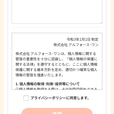
令和3年1月1日 制定
株式会社 アルフォース･ワン
株式会社 アルフォース･ワンは、個人情報に関する
管理の重要性を十分に認識し、「個人情報の保護に
関する法律」を遵守するとともに、ここに個人情報
保護に関する基本方針を定め、適切かつ確実な個人
情報の管理を推進いたします。
1. 個人情報の取得･利用･提供等について
①
個人情報を取得する際は、その利用目的をできる
限り明確に特定し、その目的達成に必要な限度に
プライバシーポリシーに同意します。
おいて適法かつ公正な手段を用い、同意を得て取
得します。
②
個人情報を利用する際は、本人に明示、通知、ま
送信