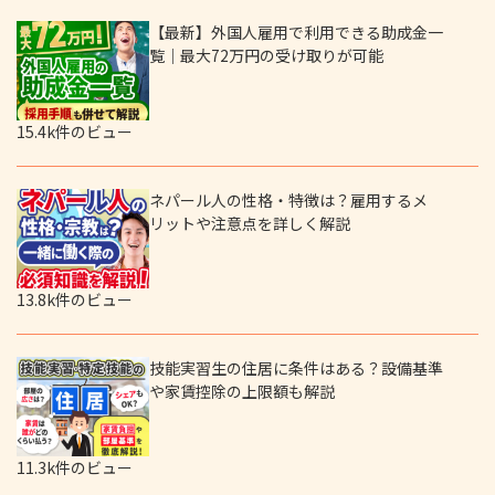
【最新】外国人雇用で利用できる助成金一
覧｜最大72万円の受け取りが可能
15.4k件のビュー
ネパール人の性格・特徴は？雇用するメ
リットや注意点を詳しく解説
13.8k件のビュー
技能実習生の住居に条件はある？設備基準
や家賃控除の上限額も解説
11.3k件のビュー