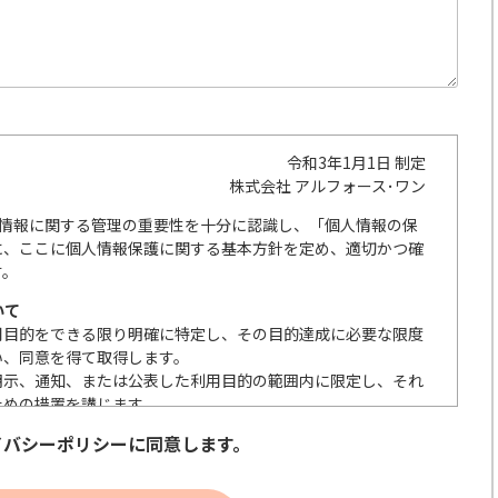
令和3年1月1日 制定
株式会社 アルフォース･ワン
人情報に関する管理の重要性を十分に認識し、「個人情報の保
に、ここに個人情報保護に関する基本方針を定め、適切かつ確
す。
いて
用目的をできる限り明確に特定し、その目的達成に必要な限度
い、同意を得て取得します。
明示、通知、または公表した利用目的の範囲内に限定し、それ
ための措置を講じます。
の取扱いを委託する際は、本人が同意を与えた利用目的の範囲
イバシーポリシーに同意します。