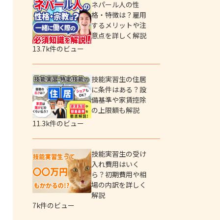
ネパール人の性
格・特徴は？雇用
するメリットや注
意点を詳しく解説
13.7k件のビュー
技能実習生の住居
に条件はある？設
備基準や家賃控除
の上限額も解説
11.3k件のビュー
技能実習生の受け
入れ費用はいく
ら？初期費用や相
場の内訳を詳しく
解説
7k件のビュー