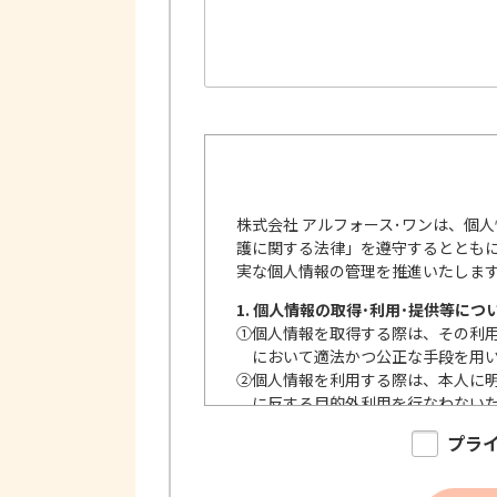
株式会社 アルフォース･ワンは、個
護に関する法律」を遵守するととも
実な個人情報の管理を推進いたしま
1. 個人情報の取得･利用･提供等につ
①
個人情報を取得する際は、その利
において適法かつ公正な手段を用
②
個人情報を利用する際は、本人に
に反する目的外利用を行なわない
③
個人情報を第三者に提供またはそ
プラ
内で、適法にこれを行います。
2. 安全対策の実施について