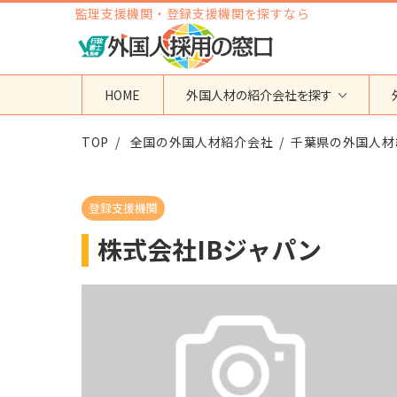
監理支援機関・登録支援機関を探すなら
HOME
外国人材の紹介会社を探す
TOP
地域から検索する
全国の外国人材紹介会社
国籍から検索する
千葉県の外国人材
東京都
ベトナム
神奈川県
フィリピン
登録支援機関
埼玉県
インドネシア
株式会社IBジャパン
大阪府
ミャンマー
愛知県
カンボジア
福岡県
インド
その他の地域
タイ
ネパール
中国