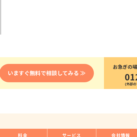
医療
漁業
人事・労務
技能
林業・木材産業
採用サービス・ツール
その他
物流倉庫
資源循環
申請・手続き
リネンサプライ
組織・マネジメント
造船・航空・鉄道
採用市場
通訳・翻訳
IT
お急ぎの
調査・プレスリリース
いますぐ無料で相談してみる ≫
01
営業
お役立ち資料
貿易
講師・教師
その他
販売・接客
料金
サービス
会社情報