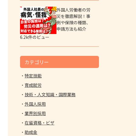
外国人労働者の労
災を徹底解説！事
例や保険の種類、
申請方法も紹介
6.2k件のビュー
カテゴリー
特定技能
育成就労
技術・人文知識・国際業務
外国人採用
業界別採用
在留資格・ビザ
助成金