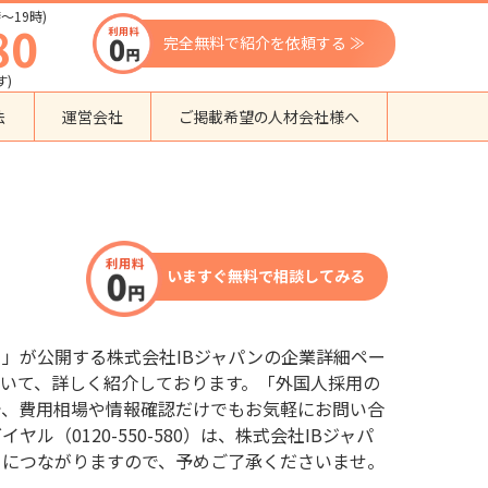
〜19時)
80
完全無料で紹介を依頼する ≫
す)
法
運営会社
ご掲載希望の人材会社様へ
団体種別から探す
監理支援機関
登録支援機関
いますぐ無料で相談してみる
外国人紹介会社
外国人派遣会社
行政書士事務所
」が公開する株式会社IBジャパンの企業詳細ペー
送り出し機関
いて、詳しく紹介しております。「外国人採用の
で、費用相場や情報確認だけでもお気軽にお問い合
（0120-550-580）は、株式会社IBジャパ
口につながりますので、予めご了承くださいませ。