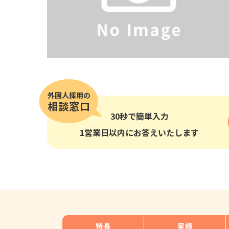
その他の国籍
30秒
で簡単入力
1営業日以内にお答えいたします
特長
実績