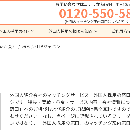
お問い合わせはコチラから
(受付：平日10時
0120-550-5
(外部のマッチング案内窓口につながりま
外国人採用ガイド
外国人採用の相場を知る
ご利用方
特定技能
育成就労外国人の受け入れ相場
紹介会社
在留資格から検索する
株式会社IBジャパン
業界・職種から検索する
育成就労
特定技能外国人の受け入れ相場
育成就労
建設全般
特定技能
製造全般
技術・人文知識・国際業務
技人国・高度人材の受け入れ相場
技術･人文知識･国際業務
介護
外国人採用
永住者･定住者･配偶者
清掃・ビルクリーニング
業界別採用
高度専門職
運送・ドライバー
外国人紹介会社のマッチングサービス「外国人採用の窓口
留学
自動車整備
ジです。特長・実績・料金・サービス内容・会社情報につ
在留資格・ビザ
インターンシップ
窓口」へのご相談および紹介のご依頼は完全無料ですの
宿泊
助成金
わせください。なお、当ページに記載されているフリーダイヤル
特定活動
外食
ンではなく、「外国人採用の窓口」のマッチング案内窓
介護
農業
教育・研修