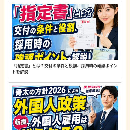
4. 法令・指針・規範の遵守について
適正な個人情報保護の実現のため、個人情報の取扱
いに関する法令、国が定める指針およびその他の規
範を遵守します。
個人情報に関するお問い合わせ窓口
〒125-0061
東京都葛飾区亀有3-21-11 藍ビル202
TEL：
0120-550-580
株式会社 アルフォース･ワン 個人情報保護担当
「指定書」とは？交付の条件と役割、採用時の確認ポイン
トを解説