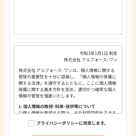
令和3年1月1日 制定
株式会社 アルフォース･ワン
株式会社 アルフォース･ワンは、個人情報に関する
管理の重要性を十分に認識し、「個人情報の保護に
関する法律」を遵守するとともに、ここに個人情報
保護に関する基本方針を定め、適切かつ確実な個人
情報の管理を推進いたします。
1. 個人情報の取得･利用･提供等について
①
個人情報を取得する際は、その利用目的をできる
限り明確に特定し、その目的達成に必要な限度に
プライバシーポリシーに同意します。
おいて適法かつ公正な手段を用い、同意を得て取
得します。