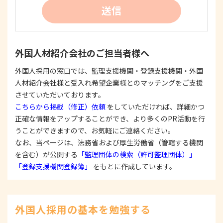
②
個人情報を利用する際は、本人に明示、通知、ま
送信
たは公表した利用目的の範囲内に限定し、それに
反する目的外利用を行なわないための措置を講じ
ます。
③
個人情報を第三者に提供またはその取扱いを委託
外国人材紹介会社のご担当者様へ
する際は、本人が同意を与えた利用目的の範囲内
で、適法にこれを行います。
外国人採用の窓口では、監理支援機関・登録支援機関・外国
人材紹介会社様と受入れ希望企業様とのマッチングをご支援
2. 安全対策の実施について
個人情報の正確性およびその利用の安全性を確保す
させていただいております。
るため、情報セキュリティ対策を始めとする安全措
こちらから掲載（修正）依頼
をしていただければ、詳細かつ
置を構築し、個人情報への不正アクセス、個人情報
正確な情報をアップすることができ、より多くのPR活動を行
の漏洩、滅失または毀損等の的確な防止とセキュリ
うことができますので、お気軽にご連絡ください。
ティの是正に努めます。
なお、当ページは、法務省および厚生労働省（管轄する機関
3. 苦情および相談等に対する適正な対応について
を含む）が公開する
「監理団体の検索（許可監理団体）」
本人からの苦情および相談があった場合には、適切
「登録支援機関登録簿」
をもとに作成しています。
かつ迅速に対応いたします。また、個人情報を提供
された本人の権利を尊重し、本人から自己情報の開
示、訂正、削除、または利用もしくは提供の停止等
を求められたときは、適法かつ遅滞なく応じます。
外国人採用の基本を勉強する