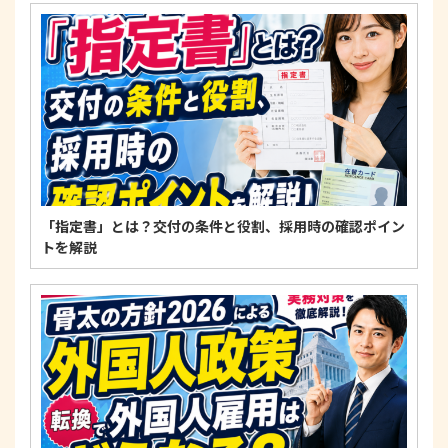
4. 法令・指針・規範の遵守について
適正な個人情報保護の実現のため、個人情報の取扱
いに関する法令、国が定める指針およびその他の規
範を遵守します。
個人情報に関するお問い合わせ窓口
〒125-0061
東京都葛飾区亀有3-21-11 藍ビル202
TEL：
0120-550-580
株式会社 アルフォース･ワン 個人情報保護担当
「指定書」とは？交付の条件と役割、採用時の確認ポイン
トを解説