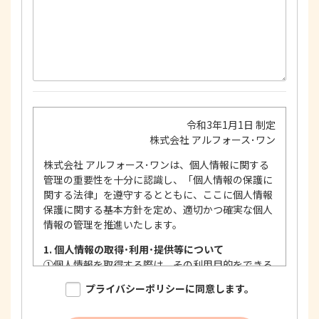
令和3年1月1日 制定
株式会社 アルフォース･ワン
株式会社 アルフォース･ワンは、個人情報に関する
管理の重要性を十分に認識し、「個人情報の保護に
関する法律」を遵守するとともに、ここに個人情報
保護に関する基本方針を定め、適切かつ確実な個人
情報の管理を推進いたします。
1. 個人情報の取得･利用･提供等について
①
個人情報を取得する際は、その利用目的をできる
限り明確に特定し、その目的達成に必要な限度に
プライバシーポリシーに同意します。
おいて適法かつ公正な手段を用い、同意を得て取
得します。