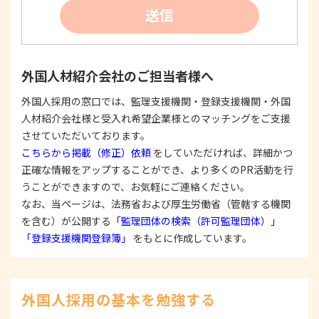
②
個人情報を利用する際は、本人に明示、通知、ま
送信
たは公表した利用目的の範囲内に限定し、それに
反する目的外利用を行なわないための措置を講じ
ます。
③
個人情報を第三者に提供またはその取扱いを委託
外国人材紹介会社のご担当者様へ
する際は、本人が同意を与えた利用目的の範囲内
で、適法にこれを行います。
外国人採用の窓口では、監理支援機関・登録支援機関・外国
人材紹介会社様と受入れ希望企業様とのマッチングをご支援
2. 安全対策の実施について
個人情報の正確性およびその利用の安全性を確保す
させていただいております。
るため、情報セキュリティ対策を始めとする安全措
こちらから掲載（修正）依頼
をしていただければ、詳細かつ
置を構築し、個人情報への不正アクセス、個人情報
正確な情報をアップすることができ、より多くのPR活動を行
の漏洩、滅失または毀損等の的確な防止とセキュリ
うことができますので、お気軽にご連絡ください。
ティの是正に努めます。
なお、当ページは、法務省および厚生労働省（管轄する機関
3. 苦情および相談等に対する適正な対応について
を含む）が公開する
「監理団体の検索（許可監理団体）」
本人からの苦情および相談があった場合には、適切
「登録支援機関登録簿」
をもとに作成しています。
かつ迅速に対応いたします。また、個人情報を提供
された本人の権利を尊重し、本人から自己情報の開
示、訂正、削除、または利用もしくは提供の停止等
を求められたときは、適法かつ遅滞なく応じます。
外国人採用の基本を勉強する