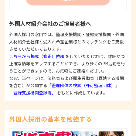
反する目的外利用を行なわないための措置を講じ
ます。
③
個人情報を第三者に提供またはその取扱いを委託
外国人材紹介会社のご担当者様へ
する際は、本人が同意を与えた利用目的の範囲内
で、適法にこれを行います。
外国人採用の窓口では、監理支援機関・登録支援機関・外国
人材紹介会社様と受入れ希望企業様とのマッチングをご支援
2. 安全対策の実施について
個人情報の正確性およびその利用の安全性を確保す
させていただいております。
るため、情報セキュリティ対策を始めとする安全措
こちらから掲載（修正）依頼
をしていただければ、詳細かつ
置を構築し、個人情報への不正アクセス、個人情報
正確な情報をアップすることができ、より多くのPR活動を行
の漏洩、滅失または毀損等の的確な防止とセキュリ
うことができますので、お気軽にご連絡ください。
ティの是正に努めます。
なお、当ページは、法務省および厚生労働省（管轄する機関
3. 苦情および相談等に対する適正な対応について
を含む）が公開する
「監理団体の検索（許可監理団体）」
本人からの苦情および相談があった場合には、適切
「登録支援機関登録簿」
をもとに作成しています。
かつ迅速に対応いたします。また、個人情報を提供
された本人の権利を尊重し、本人から自己情報の開
示、訂正、削除、または利用もしくは提供の停止等
を求められたときは、適法かつ遅滞なく応じます。
外国人採用の基本を勉強する
4. 法令・指針・規範の遵守について
適正な個人情報保護の実現のため、個人情報の取扱