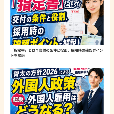
いに関する法令、国が定める指針およびその他の規
範を遵守します。
個人情報に関するお問い合わせ窓口
〒125-0061
東京都葛飾区亀有3-21-11 藍ビル202
TEL：
0120-550-580
株式会社 アルフォース･ワン 個人情報保護担当
「指定書」とは？交付の条件と役割、採用時の確認ポイン
トを解説