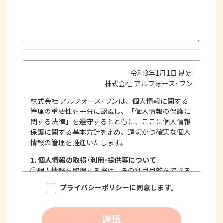
令和3年1月1日 制定
株式会社 アルフォース･ワン
株式会社 アルフォース･ワンは、個人情報に関する
管理の重要性を十分に認識し、「個人情報の保護に
関する法律」を遵守するとともに、ここに個人情報
保護に関する基本方針を定め、適切かつ確実な個人
情報の管理を推進いたします。
1. 個人情報の取得･利用･提供等について
①
個人情報を取得する際は、その利用目的をできる
限り明確に特定し、その目的達成に必要な限度に
プライバシーポリシーに同意します。
おいて適法かつ公正な手段を用い、同意を得て取
得します。
②
個人情報を利用する際は、本人に明示、通知、ま
送信
たは公表した利用目的の範囲内に限定し、それに