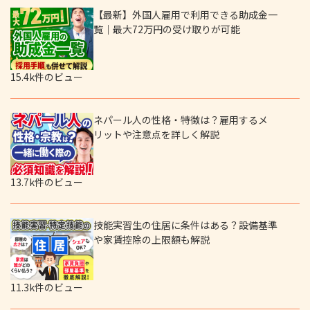
【最新】外国人雇用で利用できる助成金一
覧｜最大72万円の受け取りが可能
15.4k件のビュー
ネパール人の性格・特徴は？雇用するメ
リットや注意点を詳しく解説
13.7k件のビュー
技能実習生の住居に条件はある？設備基準
や家賃控除の上限額も解説
11.3k件のビュー